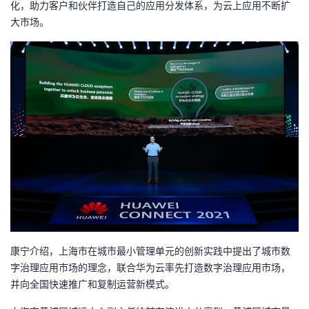
化，助力客户和伙伴打造自己的应用分发体系，为云上应用不断扩
大市场。
者
我
的
我
博
的
我
客
论
的
我
坛
圈
的
我
子
直
的
我
康宁介绍，上海市在城市最小管理单元的创新实践中提出了城市数
我
播
活
的
字治理应用市场的理念，联合华为云率先打造数字治理应用市场，
并向全国快速推广和复制运营新模式。
我
动
关
的