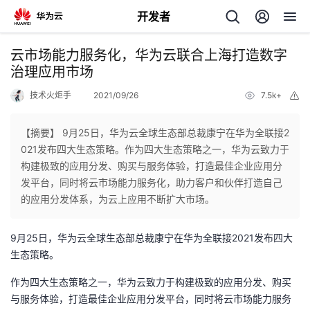
开发者
返
云市场能力服务化，华为云联合上海打造数字
回
治理应用市场
技术火炬手
2021/09/26
7.5k+
举
报
【摘要】 9月25日，华为云全球生态部总裁康宁在华为全联接2
021发布四大生态策略。作为四大生态策略之一，华为云致力于
个
构建极致的应用分发、购买与服务体验，打造最佳企业应用分
发平台，同时将云市场能力服务化，助力客户和伙伴打造自己
我
人
的应用分发体系，为云上应用不断扩大市场。
的
主
9
月
25
日，华为云全球生态部总裁康宁在华为全联接
2021
发布四大
生态策略。
开
页
作为四大生态策略之一，华为云致力于构建极致的应用分发、购买
与服务体验，打造最佳企业应用分发平台，同时将云市场能力服务
发