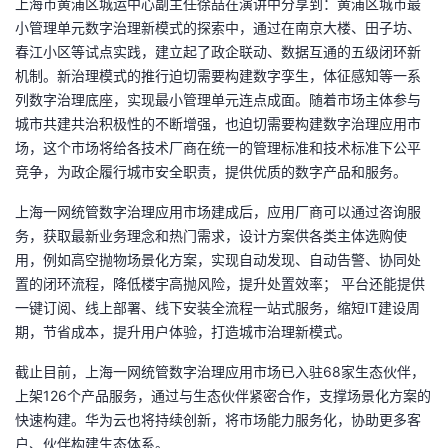
上海市黄浦区城运中心副主任徐喆在演讲中分享到：黄浦区城市最
我
注
的
开
小管理单元数字治理新模式的探索中，通过在南京大楼、田子坊、
春江小区等试点实践，建立起了政企联动、数据互通的五级闭环新
的
Programs
发
机制。新治理模式的推行迫切需要构建数字孪生，体征感知等一系
列数字治理底座，实现最小管理单元连点成面。随着市场主体参与
支
者
城市共建共治积极性的不断增强，也迫切需要构建数字治理应用市
场，这个市场将给各技术厂商在统一的管理标准和技术标准下公平
持
学
竞争，为政企履行城市安全职责，提供优质的数字产品和服务。
上海一网统管数字治理应用市场建成后，应用厂商可以通过咨询服
我
堂
务，获取最新业务理念和热门需求，设计方案供各类主体选购使
用，例如高空抛物场景化方案，实现自动发现、自动告警、协同处
的
我
我
置的闭环流程，降低楼宇高抛风险，提升处置效率； 平台还能提供
一键订阅、线上部署、线下安装全流程一站式服务，缩短
IT
建设周
技
的
的
我
期，节省成本，提升用户体验，打造城市治理新模式。
术
云
课
的
我
截止目前，上海一网统管数字治理应用市场已入驻
68
家生态伙伴，
上架
126
个产品服务，通过与生态伙伴紧密合作，支撑场景化方案的
支
声
程
认
的
我
快速构建。华为云也将持续创新，将市场能力服务化，协助更多客
户、伙伴构建生态体系。