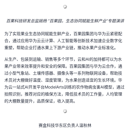
百果科技研发总监姚杨 “百果园，生态协同赋能生鲜产业”专题演讲
为了实现果业生态协同赋能生鲜产业，百果园集团与华为云紧密配
合，通过应用华为云云计算、人工智能等创新技术加速企业数字化
重塑，帮助企业打通水果上下游产业链，推动水果产业标准化。
从生产、包装到运输、销售等多个环节，云和
AI
的加持都可以为水
果产业带来效率提升和安全的保障。百果园集团与华为云合作，通
过小型气象站、土壤传感器、摄像头等一系列物联网设备，帮助技
术员对大棚做好温度、湿度管理，为水果创造适宜的生长环境。华
为云一站式
AI
开发平台
ModelArts
训练的农作物病虫害
AI
模型，通过
拍照识别，推荐对应的植保方法，降低技术员的工作量，人均管理
的大棚数量提升，品质保证，收入提高。
赛盒科技华东区负责人温秋林