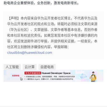
助电商企业重塑体验，业务创新，激发电商新增长。
【声明】本内容来自华为云开发者社区博主，不代表华为云及
华为云开发者社区的观点和立场。转载时必须标注文章的来源
（华为云社区）、文章链接、文章作者等基本信息，否则作者
和本社区有权追究责任。如果您发现本社区中有涉嫌抄袭的内
容，欢迎发送邮件进行举报，并提供相关证据，一经查实，本
社区将立刻删除涉嫌侵权内容，举报邮箱：
cloudbbs@huaweicloud.com
人工智能
云计算
自建电商