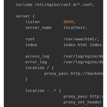
    include /etc/nginx/conf.d/*.conf
;
    server 
{
        listen          
8099
;
        server_name     localhost
;
        root            /var/www/html/
;
        index           index.html index.h
        access_log      /var/log/nginx/def
        error_log       /var/log/nginx/def
        location / 
{
                proxy_pass http://backend
;
}
        location ~ .* 
{
                        proxy_pass http://
                        proxy_set_header H