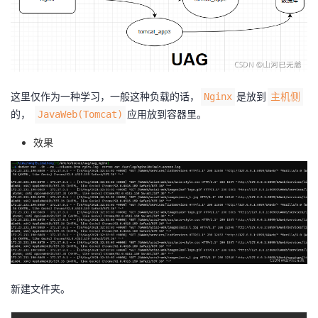
我
注
的
开
的
Programs
发
支
者
这里仅作为一种学习，一般这种负载的话，
是放到
Nginx
主机侧
的，
应用放到容器里。
JavaWeb(Tomcat)
持
学
效果
我
堂
的
我
我
技
的
的
我
术
云
课
的
我
新建文件夹。
支
声
程
认
的
我