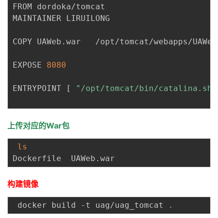
FROM dordoka/tomcat

MAINTAINER LIRUILONG

COPY UAWeb.war   /opt/tomcat/webapps/UAWeb.
EXPOSE 
8080
ENTRYPOINT 
[
"/opt/tomcat/bin/catalina.sh"
上传对应的War包
ls
构建镜像
 docker build -t uag/uag_tomcat 
.