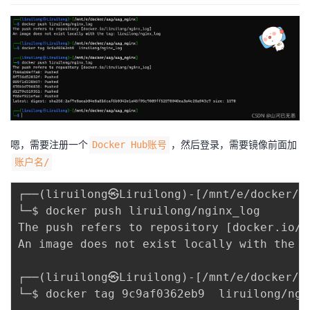
嗯，需要注册一个
，然后登录，需要镜像前面加
Docker Hub账号
账户名/
┌──
(
liruilong㉿Liruilong
)
-
[
/mnt/e/docker/u
└─$ docker push liruilong/nginx_log

The push refers to repository 
[
docker.io/l
An image does not exist locally with the t
┌──
(
liruilong㉿Liruilong
)
-
[
/mnt/e/docker/u
└─$ docker tag 9c9af0362eb9  liruilong/ngin