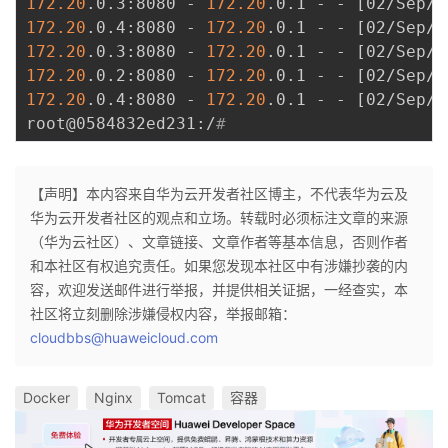
172.20
.0.3:8080 - 
172.20
.0.1 - - 
[
02/Sep/2
172.20
.0.4:8080 - 
172.20
.0.1 - - 
[
02/Sep/2
172.20
.0.3:8080 - 
172.20
.0.1 - - 
[
02/Sep/2
172.20
.0.2:8080 - 
172.20
.0.1 - - 
[
02/Sep/2
172.20
.0.4:8080 - 
172.20
.0.1 - - 
[
02/Sep/2
root@0584832ed231:/
#
【声明】本内容来自华为云开发者社区博主，不代表华为云及
华为云开发者社区的观点和立场。转载时必须标注文章的来源
（华为云社区）、文章链接、文章作者等基本信息，否则作者
和本社区有权追究责任。如果您发现本社区中有涉嫌抄袭的内
容，欢迎发送邮件进行举报，并提供相关证据，一经查实，本
社区将立刻删除涉嫌侵权内容，举报邮箱：
cloudbbs@huaweicloud.com
Docker
Nginx
Tomcat
容器