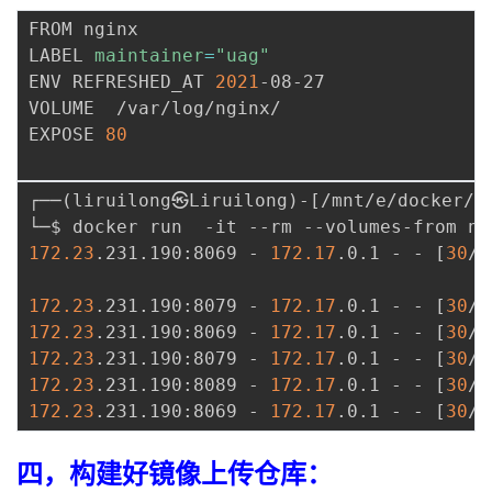
FROM nginx

LABEL 
maintainer
=
"uag"
ENV REFRESHED_AT 
2021
-08-27

VOLUME  /var/log/nginx/

EXPOSE 
80
┌──
(
liruilong㉿Liruilong
)
-
[
/mnt/e/docker/u
└─$ docker run  -it --rm --volumes-from ng
172.23
.231.190:8069 - 
172.17
.0.1 - - 
[
30
/A
172.23
.231.190:8079 - 
172.17
.0.1 - - 
[
30
/A
172.23
.231.190:8069 - 
172.17
.0.1 - - 
[
30
/A
172.23
.231.190:8079 - 
172.17
.0.1 - - 
[
30
/A
172.23
.231.190:8089 - 
172.17
.0.1 - - 
[
30
/A
172.23
.231.190:8069 - 
172.17
.0.1 - - 
[
30
/A
四，构建好镜像上传仓库：