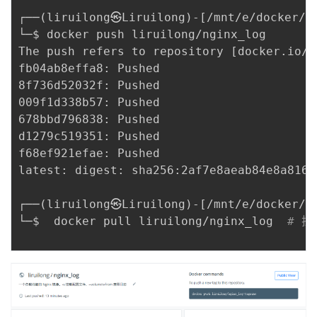
┌──
(
liruilong㉿Liruilong
)
-
[
/mnt/e/docker/u
└─$ docker push liruilong/nginx_log

The push refers to repository 
[
docker.io/l
fb04ab8effa8: Pushed

8f736d52032f: Pushed

009f1d338b57: Pushed

678bbd796838: Pushed

d1279c519351: Pushed

f68ef921efae: Pushed

latest: digest: sha256:2af7e8aeab84e8a816c
┌──
(
liruilong㉿Liruilong
)
-
[
/mnt/e/docker/u
└─$  docker pull liruilong/nginx_log  
# 拉