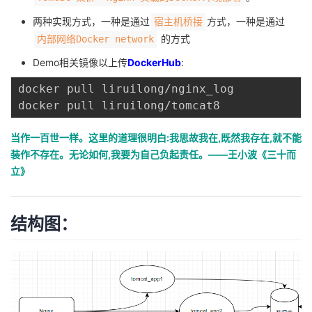
两种实现方式，一种是通过
方式，一种是通过
宿主机桥接
者
的方式
内部网络Docker network
我
Demo相关镜像以上传
DockerHub
:
docker pull liruilong/nginx_log

的
我
博
的
我
当作一百世一样。这里的道理很明白:我思故我在,既然我存在,就不能
装作不存在。无论如何,我要为自己负起责任。——王小波《三十而
客
论
的
我
立》
坛
圈
的
我
结构图：
子
直
的
我
我
播
活
的
我
动
关
的