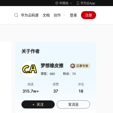
中国站
华为云App
华为云码道
文档
创作
登录
注册
关于作者
梦想橡皮擦
博客：
685
粉丝：
70
阅读
获赞
评论
315.7w+
37
18
+ 关注
发消息