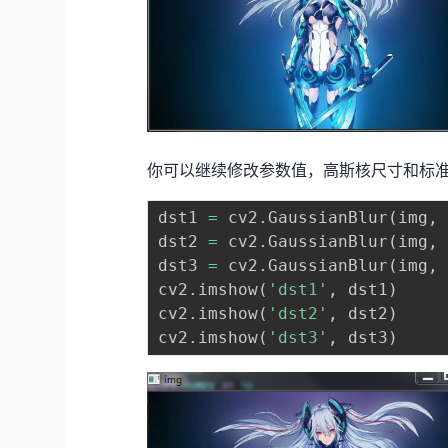
你可以继续修改参数值，高斯核尺寸和标
dst1 
=
 cv2
.
GaussianBlur
(
img
,
dst2 
=
 cv2
.
GaussianBlur
(
img
,
dst3 
=
 cv2
.
GaussianBlur
(
img
,
cv2
.
imshow
(
'dst1'
,
 dst1
)
cv2
.
imshow
(
'dst2'
,
 dst2
)
cv2
.
imshow
(
'dst3'
,
 dst3
)