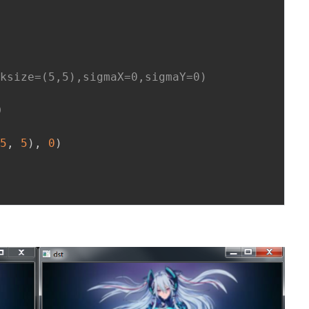
,ksize=(5,5),sigmaX=0,sigmaY=0)
）
(
5
,
5
)
,
0
)