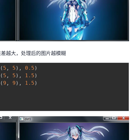
准差越大，处理后的图片越模糊
(
5
,
5
)
,
0.5
)
(
5
,
5
)
,
1.5
)
(
9
,
9
)
,
1.5
)