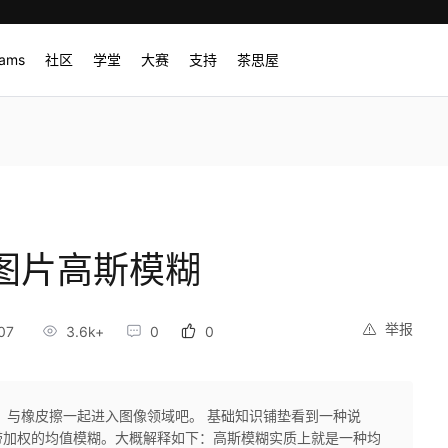
rams
社区
学堂
大赛
支持
茶思屋
CV 图片高斯模糊
举报
07
3.6k+
0
0
天学习计划，与橡皮擦一起进入图像领域吧。 基础知识铺垫看到一种说
带加权的均值模糊。大概解释如下：高斯模糊实质上就是一种均