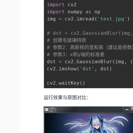
import
import
 numpy 
as
 np

img 
=
 cv2
.
imread
(
'test.jpg'
)
# dst = cv2.GaussianBlur(img
# 创建毛玻璃特效
# 参数2：高斯核的宽和高（建议是奇数
# 参数3：x和y轴的标准差
dst 
=
 cv2
.
GaussianBlur
(
img
,
cv2
.
imshow
(
'dst'
,
 dst
)
cv2
.
waitKey
(
)
运行效果与原图对比：