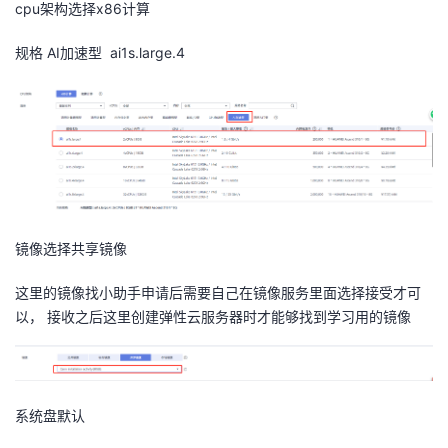
cpu架构选择x86计算
我
注
的
开
规格 AI加速型
ai1s.large.4
的
Programs
发
支
者
持
学
我
堂
镜像选择共享镜像
的
我
我
这里的镜像找小助手申请后需要自己在镜像服务里面选择接受才可
技
的
的
我
以， 接收之后这里创建弹性云服务器时才能够找到学习用的镜像
术
云
课
的
我
支
声
程
认
的
我
系统盘默认