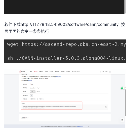
软件下载http://117.78.18.54:9002/software/cann/community 按
照里面的命令一条条执行
wget https://ascend-repo.obs.cn-east-2.myh
sh ./CANN-installer-5.0.3.alpha004-linux.a