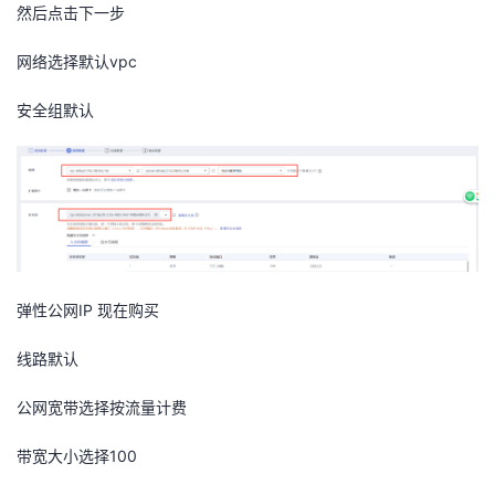
持
建
然后点击下一步
证
实
的
网络选择默认vpc
议
验
收
安全组默认
藏
弹性公网IP 现在购买
线路默认
公网宽带选择按流量计费
带宽大小选择100