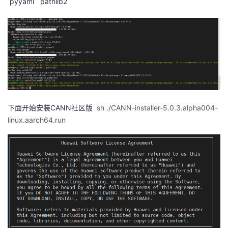
pyyaml pathlib2
下面开始安装CANN社区版
sh ./CANN-installer-5.0.3.alpha004-
linux.aarch64.run