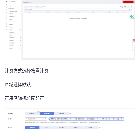
者
我
的
我
博
的
我
计费方式选择按需计费
客
论
的
我
区域选择默认
坛
圈
的
我
可用区随机分配即可
子
直
的
我
我
播
活
的
我
动
关
的