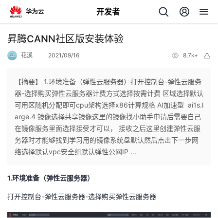
开发者
返
昇腾CANN社区版安装体验
回
花溪
2021/09/16
8.7k+
举
报
【摘要】 1.环境准备（弹性云服务器）打开控制台-弹性云服务
器-选择购买弹性云服务器计费方式选择按需计费 区域选择默认
可用区随机分配即可cpu架构选择x86计算规格 AI加速型 ai1s.l
个
arge.4 镜像选择共享镜像这里的镜像找小助手申请后需要自己
在镜像服务里面选择接受才可以， 接收之后这里创建弹性云服
我
人
务器时才能够找到学习用的镜像系统盘默认然后点击下一步网
络选择默认vpc安全组默认弹性公网IP ...
的
主
1.环境准备（弹性云服务器）
开
页
打开控制台-弹性云服务器-选择购买弹性云服务器
发