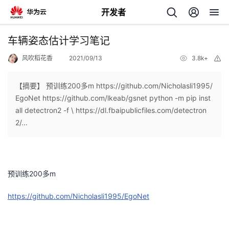
开发者
返
车辆姿态估计学习笔记
回
风吹稻花香
2021/09/13
3.8k+
举
报
【摘要】 预训练200多m https://github.com/Nicholasli1995/
EgoNet https://github.com/lkeab/gsnet python -m pip inst
all detectron2 -f \ https://dl.fbaipublicfiles.com/detectron
个
2/...
我
人
的
主
预训练200多m
https://github.com/Nicholasli1995/EgoNet
开
页
发