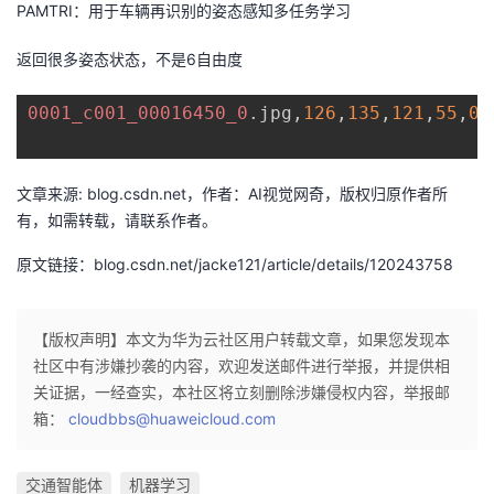
PAMTRI：用于车辆再识别的姿态感知多任务学习
我
注
的
开
返回很多姿态状态，不是6自由度
的
Programs
发
0001_c001_00016450_0
.jpg,
126
,
135
,
121
,
55
,
0
,
支
者
持
学
文章来源: blog.csdn.net，作者：AI视觉网奇，版权归原作者所
有，如需转载，请联系作者。
我
堂
原文链接：blog.csdn.net/jacke121/article/details/120243758
的
我
我
【版权声明】本文为华为云社区用户转载文章，如果您发现本
技
的
的
我
社区中有涉嫌抄袭的内容，欢迎发送邮件进行举报，并提供相
关证据，一经查实，本社区将立刻删除涉嫌侵权内容，举报邮
术
云
课
的
我
箱：
cloudbbs@huaweicloud.com
支
声
程
认
的
我
交通智能体
机器学习