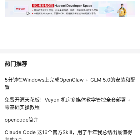
持
建
证
实
的
议
验
收
藏
热门推荐
5分钟在Windows上完成OpenClaw + GLM 5.0的安装和配
置
免费开源天花板！Veyon 机房多媒体教学管控全套部署 +
零基础实操教程
opencode简介
Claude Code 这16个官方Skill，用了半年我总结出最值得
装的7个