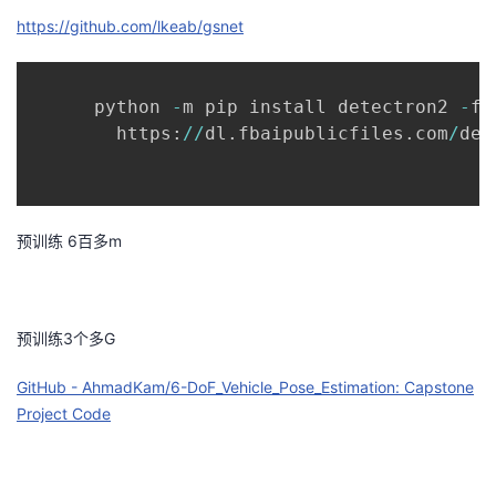
https://github.com/lkeab/gsnet
者
我
      python 
-
m pip install detectron2 
-
f \
        https
:
//
dl
.
fbaipublicfiles
.
com
/
det
的
我
博
的
我
预训练 6百多m
客
论
的
我
坛
圈
的
我
预训练3个多G
子
直
的
我
GitHub - AhmadKam/6-DoF_Vehicle_Pose_Estimation: Capstone
我
播
活
的
Project Code
我
动
关
的