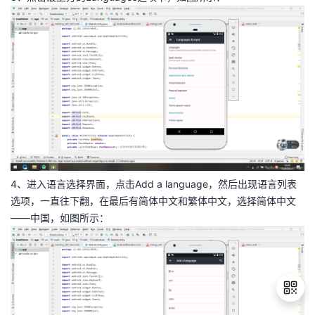
我
注
的
开
的
Programs
发
支
者
持
学
我
堂
4、进入语言选择界面，点击Add a language，然后出现语言列表
的
我
我
选项，一直往下翻，在最后有简体中文和繁体中文，选择简体中文
——中国，如图所示：
技
的
的
我
术
云
课
的
我
支
声
程
认
的
我