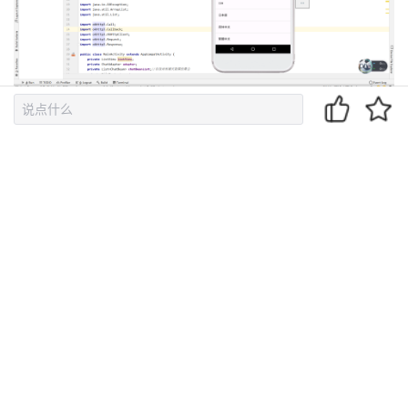
持
建
证
实
的
退
议
验
收
出
登
录
藏
5、按住右侧的双杠，将简体中文拖到English上方，就设置好模拟
器的语言为中文了。