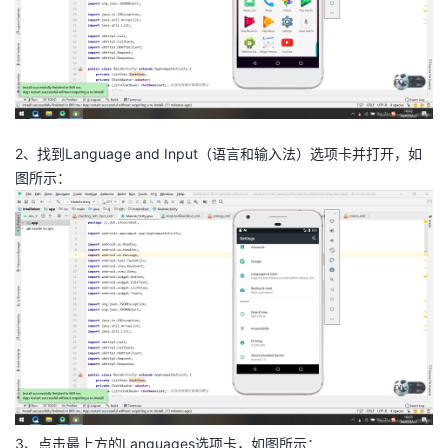
者
我
的
我
2、找到Language and Input（语言和输入法）选项卡并打开，如
图所示：
博
的
我
客
论
的
我
坛
圈
的
我
子
直
的
我
我
播
活
的
我
动
关
的
3、点击最上方的Languages选项卡，如图所示：