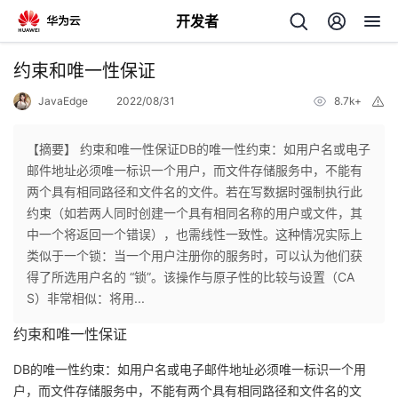
开发者
返
约束和唯一性保证
回
JavaEdge
2022/08/31
8.7k+
举
报
【摘要】 约束和唯一性保证DB的唯一性约束：如用户名或电子
邮件地址必须唯一标识一个用户，而文件存储服务中，不能有
两个具有相同路径和文件名的文件。若在写数据时强制执行此
个
约束（如若两人同时创建一个具有相同名称的用户或文件，其
中一个将返回一个错误），也需线性一致性。这种情况实际上
我
人
类似于一个锁：当一个用户注册你的服务时，可以认为他们获
得了所选用户名的 “锁”。该操作与原子性的比较与设置（CA
我
的
主
S）非常相似：将用...
约束和唯一性保证
我
的
开
页
DB的唯一性约束：如用户名或电子邮件地址必须唯一标识一个用
我
的
开
发
户，而文件存储服务中，不能有两个具有相同路径和文件名的文