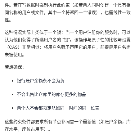
件。若在写数据时强制执行此约束（如若两人同时创建一个具有相
的
Programs
发
者
同名称的用户或文件，其中一个将返回一个错误），也需线性一致
性。
支
者
我
这种情况实际上类似于一个锁：当一个用户注册你的服务时，可以
认为他们获得了所选用户名的 “锁”。该操作与原子性的比较与设置
持
学
的
我
（CAS）非常相似：将用户名赋予声明它的用户，前提是用户名尚
未被使用。
我
堂
博
的
我
若想确保：
的
我
客
论
的
我
我
银行账户余额永不会为负
技
的
坛
圈
的
我
的
我
不会出售比仓库里的库存更多的物品
术
云
子
直
的
我
课
的
我
两个人不会都预定航班同一时间的同一位置
支
声
播
活
的
程
认
的
我
这些约束条件都要求所有节点都同意一个最新值（如账户余额，库
存水平，座位占用率）。
持
建
动
关
证
实
的