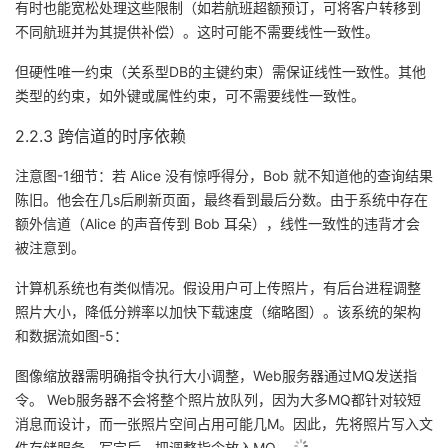
有时也能宽松处理这些限制（如若航班超额预订，可将客户转移到
议
注
验
收
不同航班并为其提供补偿）。这时可能不需要线性一致性。
藏
但硬性唯一约束（关系型DB的主键约束）需保证线性一致性。其他
类型的约束，如外键或属性约束，可不需要线性一致性。
2.2.3 跨信道的时序依赖
注意图-1细节：若 Alice 没有惊呼得分，Bob 就不知道他的查询结果
陈旧。他会在几s后刷新页面，最终看到最后分数。由于系统中存在
额外信道（Alice 的声音传到 Bob 耳朵），线性一致性的违背才会
被注意到。
计算机系统也有类似情况。假设用户可上传照片，有后台进程调整
照片大小，降低分辨率以加快下载速度（缩略图）。该系统的架构
和数据流如图-5：
图像缩放器需明确指令执行大小调整，Web服务器通过MQ发送指
令。 Web服务器不会将整个照片放队列，因为大多MQ都针对较短
消息而设计，而一张照片空间占用可能几M。因此，先将照片写入文
件存储服务，写完后，把调整指令放入MQ。