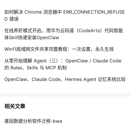
持
建
证
实
的
如何解决 Chrome 浏览器中 ERR_CONNECTION_REFUSE
议
验
收
D 错误
在线养虾模式开启，用华为云码道（CodeArts）代码智能
藏
体Skill快速安装OpenClaw
Win11局域网文件共享完整教程：一次设置，永久生效
从零开始理解 Agent（三）：OpenClaw / Claude Code
的 Rules、Skills 与 MCP 机制
OpenClaw、Claude Code、Hermes Agent 记忆系统比较
相关文章
基因数据分析软件迁移-bwa