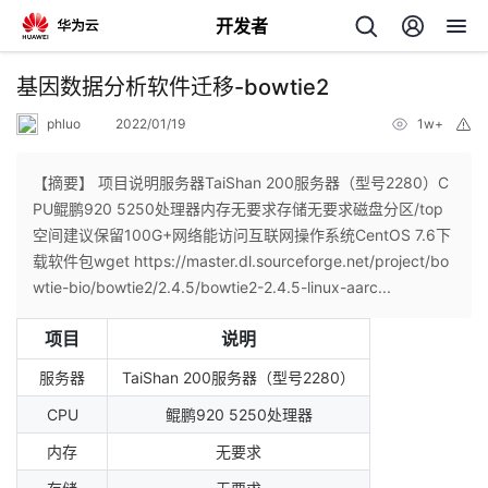
开发者
返
基因数据分析软件迁移-bowtie2
回
phluo
2022/01/19
1w+
举
报
【摘要】 项目说明服务器TaiShan 200服务器（型号2280）C
PU鲲鹏920 5250处理器内存无要求存储无要求磁盘分区/top
空间建议保留100G+网络能访问互联网操作系统CentOS 7.6下
个
载软件包wget https://master.dl.sourceforge.net/project/bo
wtie-bio/bowtie2/2.4.5/bowtie2-2.4.5-linux-aarc...
我
人
项目
说明
的
主
服务器
TaiShan 200服务器（型号2280）
CPU
鲲鹏920 5250处理器
开
页
内存
无要求
发