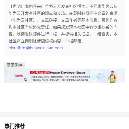
我
注
的
开
【声明】本内容来自华为云开发者社区博主，不代表华为云及
华为云开发者社区的观点和立场。转载时必须标注文章的来源
的
Programs
（华为云社区）、文章链接、文章作者等基本信息，否则作者
发
和本社区有权追究责任。如果您发现本社区中有涉嫌抄袭的内
支
容，欢迎发送邮件进行举报，并提供相关证据，一经查实，本
者
社区将立刻删除涉嫌侵权内容，举报邮箱：
cloudbbs@huaweicloud.com
持
学
我
堂
基因测序
的
我
我
技
的
的
我
术
云
课
的
我
支
声
程
认
的
我
热门推荐