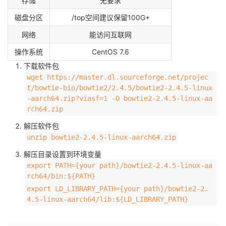
存储
无要求
者
磁盘分区
/top空间建议保留100G+
网络
能访问互联网
我
操作系统
CentOS 7.6
下载软件包
的
我
wget https://master.dl.sourceforge.net/projec
t/bowtie-bio/bowtie2/2.4.5/bowtie2-2.4.5-linux
博
的
我
-aarch64.zip?viasf=1 -O bowtie2-2.4.5-linux-aa
rch64.zip
客
论
的
我
解压软件包
unzip bowtie2-2.4.5-linux-aarch64.zip
坛
圈
的
我
解压目录设置到环境变量
子
直
的
我
export PATH={your path}/bowtie2-2.4.5-linux-aa
rch64/bin:${PATH}
我
播
活
的
export LD_LIBRARY_PATH={your path}/bowtie2-2.
4.5-linux-aarch64/lib:${LD_LIBRARY_PATH}
我
动
关
的