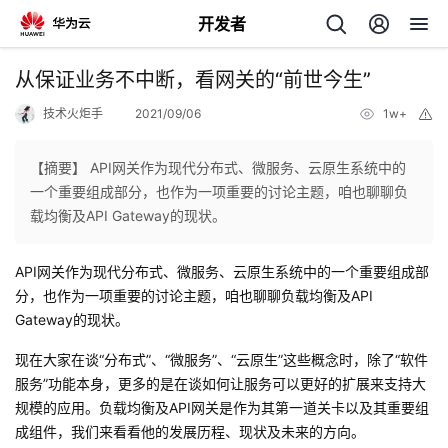
开发者
返
从保证业务不中断，看网关的“前世今生”
回
技术火炬手
2021/09/06
1w+
举
报
【摘要】 API网关作为现代分布式、微服务、云原生系统中的
一个重要组成部分，也作为一项重要的讨论主题，咱也聊聊负
载均衡及API Gateway的现状。
个
API网关作为现代分布式、微服务、云原生系统中的一个重要组成部
我
人
分，也作为一项重要的讨论主题，咱也聊聊负载均衡及API
Gateway的现状。
的
主
现在大家在谈“分布式”、“微服务”、“云原生”这些概念时，除了“软件
服务”功能本身，更多的是在谈如何让服务可以更好的扩展来支持大
开
页
规模的应用。负载均衡及API网关是作为其第一道关卡以及其重要组
成组件，我们来看看他的发展历程、现状及未来的方向。
发