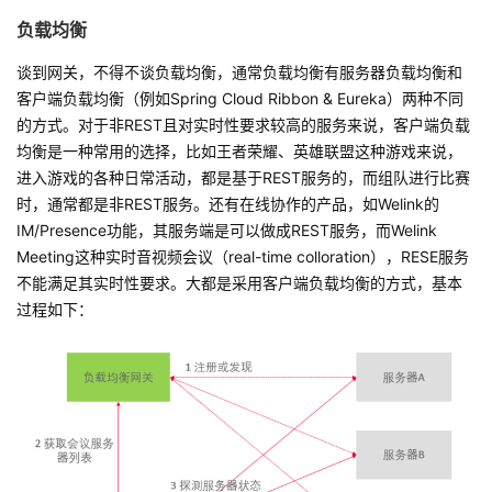
负载均衡
者
谈到网关，不得不谈负载均衡，通常负载均衡有服务器负载均衡和
我
客户端负载均衡（例如Spring Cloud Ribbon & Eureka）两种不同
的方式。对于非REST且对实时性要求较高的服务来说，客户端负载
的
我
均衡是一种常用的选择，比如王者荣耀、英雄联盟这种游戏来说，
进入游戏的各种日常活动，都是基于REST服务的，而组队进行比赛
博
的
我
时，通常都是非REST服务。还有在线协作的产品，如Welink的
IM/Presence功能，其服务端是可以做成REST服务，而Welink
客
论
的
我
Meeting这种实时音视频会议（real-time colloration），RESE服务
不能满足其实时性要求。大都是采用客户端负载均衡的方式，基本
坛
圈
的
我
过程如下：
子
直
的
我
我
播
活
的
我
动
关
的