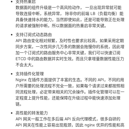
支持热重启
数据面的组件升级是一个高风险动作， 一旦出现异常就可能
导致连接中断，系统异常， 除非你的前端 LB（负载均衡）能
具备快速排水的能力，当然即使如此，还是可能导致正在处理
的请求被强制中断。所以数据面的热重启非常关键。
支持订阅式动态路由
API 路由变化相对频繁，及时性也要求比较高，如果采用定期
同步方案，一次性同步几万条的数据会拖慢你的系统，因此增
加一个订阅式的路由服务中心非常关键，我们可以快速订阅
ETCD 中的路由数据并实时生效。而且只拿增量数据性能压力
不会太大。
支持插件化管理
Nginx 在插件方面提供了丰富的生态。不同的 API，不同的用
户所需要的处理流程不完全一致，如果每个请求过来都按照相
同流程处理，必定带来相关的冗余操作。插件化管理可以在一
定程度上提升性能，还能保障在升级过程中能快速添加处理
链。
高性能的转发能力
API 网关一般工作在多后端 API 反向代理模式，很多自研的
API 网关在性能上容易出现瓶颈，因此 nginx 优异的性能和高