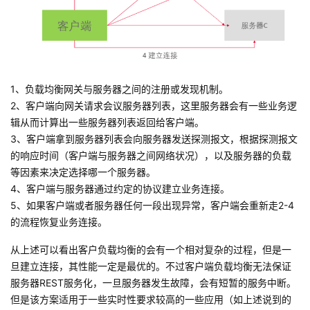
我
注
的
开
的
Programs
发
支
者
1、负载均衡网关与服务器之间的注册或发现机制。
2、客户端向网关请求会议服务器列表，这里服务器会有一些业务逻
持
学
辑从而计算出一些服务器列表返回给客户端。
3、客户端拿到服务器列表会向服务器发送探测报文，根据探测报文
我
堂
的响应时间（客户端与服务器之间网络状况），以及服务器的负载
等因素来决定选择哪一个服务器。
的
我
我
4、客户端与服务器通过约定的协议建立业务连接。
5、如果客户端或者服务器任何一段出现异常，客户端会重新走2-4
技
的
的
我
的流程恢复业务连接。
术
云
从上述可以看出客户负载均衡的会有一个相对复杂的过程，但是一
课
的
我
旦建立连接，其性能一定是最优的。不过客户端负载均衡无法保证
支
声
服务器REST服务化，一旦服务器发生故障，会有短暂的服务中断。
程
认
的
我
但是该方案适用于一些实时性要求较高的一些应用（如上述说到的