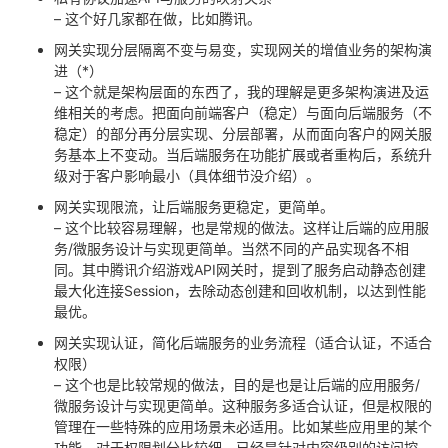
– 这个好几家都在做，比如腾讯。
网关实现分层隔离不变与易变，实现网关的增值业务的架构演
进（*）
– 这个就是架构层面的东西了，我的理解是更多架构演进及运
维相关的考虑。把面向前端客户（稳定）与面向后端服务（不
稳定）的部分再分层实现、分层部署，从而面向客户的网关服
务基本上不变动。当后端服务在功能扩展或者重构后，系统升
级对于客户影响最小（具体细节没介绍）。
网关实现限流，让后端服务更稳定，更简单。
– 这个比较容易理解，也是常规的做法。这样让后端的应用服
务/微服务设计与实现更简单。当然不同的产品实现各不相
同。其中腾讯介绍游戏API网关时，提到了服务启动静态创建
最大化连接Session，去除动态创建和回收机制，以达到性能
最优。
网关实现认证，简化后端服务的业务流程（适合认证，不适合
权限）
– 这个也是比较常规的做法，目的是也是让后端的应用服务/
微服务设计与实现更简单。这种服务多适合认证，但是权限的
管理在一些特殊的应用场景未必适用。比如某些应用里的某个
功能，对于权限划分比较细，已经是针对内容级别的访问控