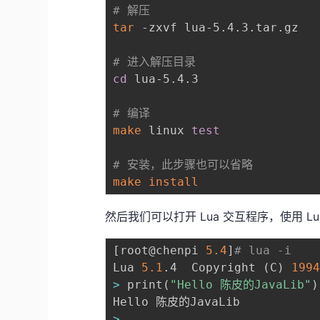
# 解压
tar
 -zxvf lua-5.4.3.tar.gz 

# 进入解压目录
cd
 lua-5.4.3

# 编译
make
 linux 
test
# 安装，此步骤也可以省略
make
install
然后我们可以打开 Lua 交互程序，使用 
[
root@chenpi 
5.4
]
# lua -i
Lua 
5.1
.4  Copyright 
(
C
)
199
>
 print
(
"Hello 陈皮的JavaLib"
)
>