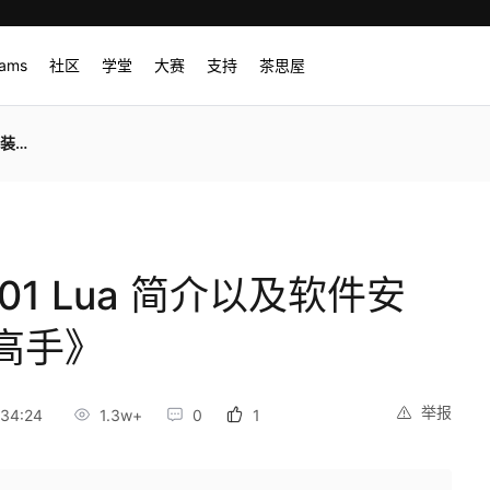
rams
社区
学堂
大赛
支持
茶思屋
手》
01 Lua 简介以及软件安
高手》
举报
34:24
1.3w+
0
1