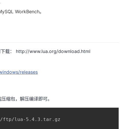
。
ySQL WorkBench。
官网下载：
http://www.lua.org/download.html
：
rwindows/releases
接下载压缩包，解压编译即可。
/ftp/lua-5.4.3.tar.gz
