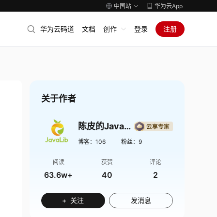
中国站
华为云App
华为云码道
文档
创作
登录
注册
关于作者
陈皮的JavaLib
博客：
106
粉丝：
9
阅读
获赞
评论
63.6w+
40
2
+ 关注
发消息