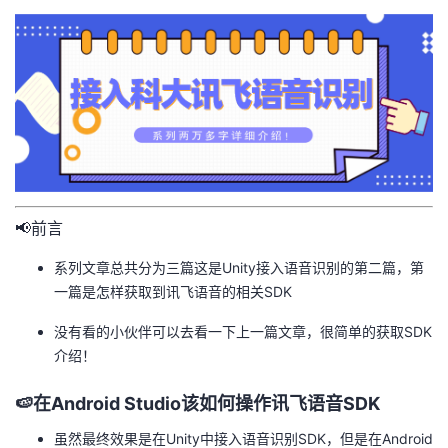
者
我
的
我
博
的
我
📢前言
客
论
的
我
系列文章总共分为三篇这是Unity接入语音识别的第二篇，第
坛
圈
的
我
一篇是怎样获取到讯飞语音的相关SDK
子
直
的
我
没有看的小伙伴可以去看一下上一篇文章，很简单的获取SDK
介绍！
我
播
活
的
🍉在Android Studio该如何操作讯飞语音SDK
我
动
关
的
虽然最终效果是在Unity中接入语音识别SDK，但是在Android