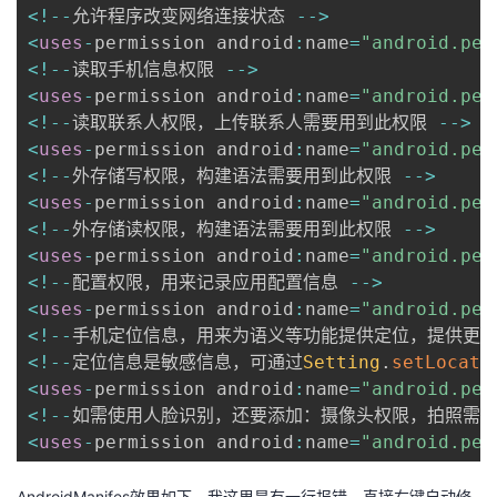
<
!
--
允许程序改变网络连接状态 
--
>
<
uses
-
permission android
:
name
=
"android.per
<
!
--
读取手机信息权限 
--
>
<
uses
-
permission android
:
name
=
"android.per
<
!
--
读取联系人权限，上传联系人需要用到此权限 
--
>
<
uses
-
permission android
:
name
=
"android.per
<
!
--
外存储写权限，构建语法需要用到此权限 
--
>
<
uses
-
permission android
:
name
=
"android.per
<
!
--
外存储读权限，构建语法需要用到此权限 
--
>
<
uses
-
permission android
:
name
=
"android.per
<
!
--
配置权限，用来记录应用配置信息 
--
>
<
uses
-
permission android
:
name
=
"android.per
<
!
--
手机定位信息，用来为语义等功能提供定位，提供更
<
!
--
定位信息是敏感信息，可通过
Setting
.
setLocati
<
uses
-
permission android
:
name
=
"android.per
<
!
--
如需使用人脸识别，还要添加：摄像头权限，拍照需要
<
uses
-
permission android
:
name
=
"android.per
AndroidManifes效果如下，我这里是有一行报错，直接右键自动修