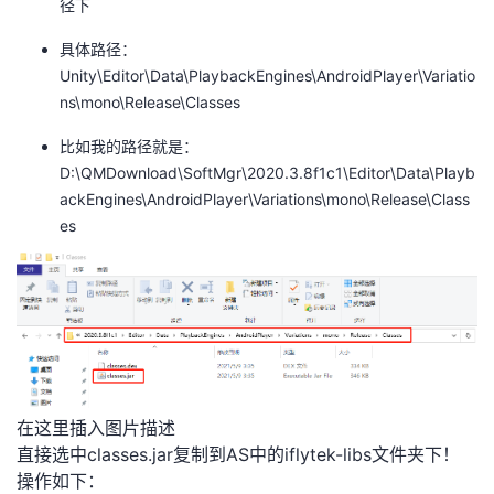
径下
具体路径：
Unity\Editor\Data\PlaybackEngines\AndroidPlayer\Variatio
ns\mono\Release\Classes
比如我的路径就是：
D:\QMDownload\SoftMgr\2020.3.8f1c1\Editor\Data\Playb
ackEngines\AndroidPlayer\Variations\mono\Release\Class
es
在这里插入图片描述
直接选中classes.jar复制到AS中的iflytek-libs文件夹下！
操作如下：