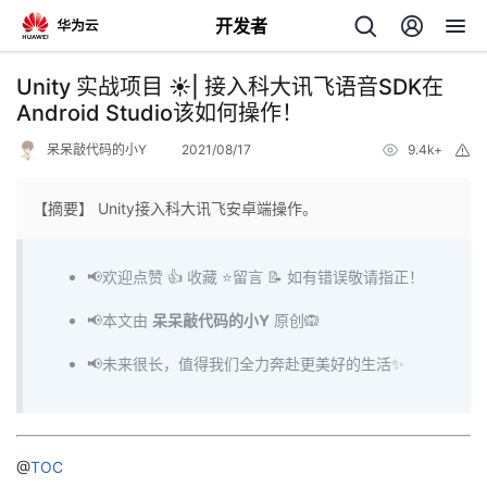
开发者
返
Unity 实战项目 ☀️| 接入科大讯飞语音SDK在
回
Android Studio该如何操作！
呆呆敲代码的小Y
2021/08/17
9.4k+
举
报
【摘要】 Unity接入科大讯飞安卓端操作。
个
📢欢迎点赞 👍 收藏 ⭐留言 📝 如有错误敬请指正！
我
人
📢本文由
呆呆敲代码的小Y
原创🙉
的
📢未来很长，值得我们全力奔赴更美好的生活✨
主
开
页
@
TOC
发