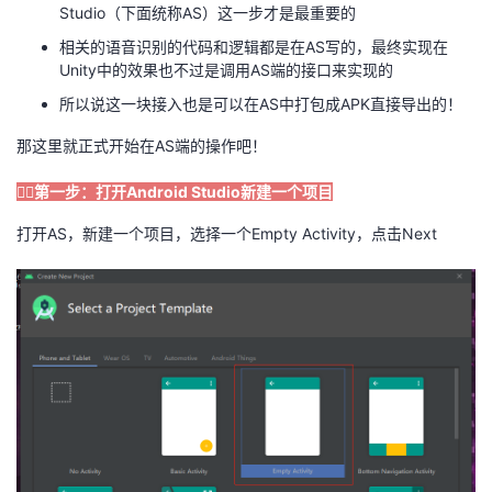
Studio（下面统称AS）这一步才是最重要的
我
注
的
开
相关的语音识别的代码和逻辑都是在AS写的，最终实现在
Unity中的效果也不过是调用AS端的接口来实现的
的
Programs
发
所以说这一块接入也是可以在AS中打包成APK直接导出的！
支
者
那这里就正式开始在AS端的操作吧！
持
学
🏳️‍🌈第一步：打开Android Studio新建一个项目
打开AS，新建一个项目，选择一个Empty Activity，点击Next
我
堂
的
我
我
技
的
的
我
术
云
课
的
我
支
声
程
认
的
我