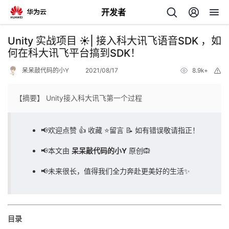
开发者
返
Unity 实战项目 ☀️| 接入科大讯飞语音SDK ，如
回
何在科大讯飞平台搞到SDK！
呆呆敲代码的小Y
2021/08/17
8.9k+
举
报
【摘要】 Unity接入科大讯飞第一个过程
个
📢欢迎点赞 👍 收藏 ⭐留言 📝 如有错误敬请指正！
我
人
📢本文由
呆呆敲代码的小Y
原创🙉
的
📢未来很长，值得我们全力奔赴更美好的生活✨
主
开
页
目录
发