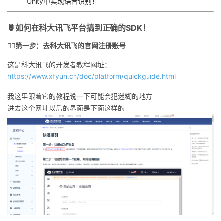
Unity中实现语音识别！
我
注
的
开
🍍如何在科大讯飞平台搞到正确的SDK！
的
Programs
发
🏳️‍🌈第一步：去科大讯飞的官网注册账号
支
者
这是科大讯飞的开发者教程网址：
https://www.xfyun.cn/doc/platform/quickguide.html
持
学
我这里跟着它的教程说一下可能会犯迷糊的地方
我
堂
进去这个网址以后的界面是下面这样的
的
我
我
技
的
的
我
术
云
课
的
我
支
声
程
认
的
我