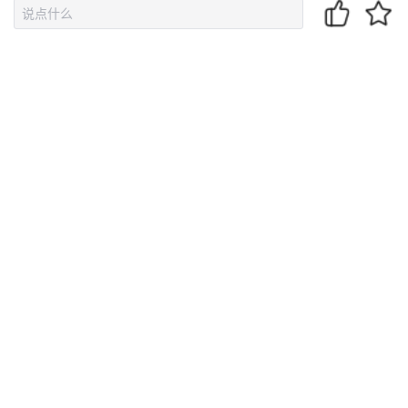
在接下来就是集成这个下载的SDK了，这就需要在Android Studio
中操作了
所以请看下篇 Unity 实战项目 ☀️| Unity接入讯飞语音SDK（二）在
Android Studio该如何操作！ 超级新手教程！
💬总结
这是接入语音识别的第一步，也是最简单必备的一步！
因为这一块官网有一个开发者教程文档，我在之前发的那篇文章中
就没有过多的介绍
但是有小伙伴说那篇介绍的不够详细，所以这次分了三篇系列文章
完完整整的介绍一下怎样接入语音识别的SDK！
那这第一步就算完成了，来看看第二步，在Android Studio中是怎
样操作的吧！