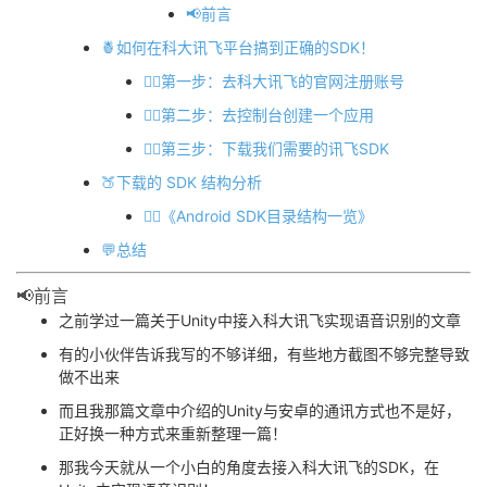
📢前言
者
🍍如何在科大讯飞平台搞到正确的SDK！
🏳️‍🌈第一步：去科大讯飞的官网注册账号
我
🏳️‍🌈第二步：去控制台创建一个应用
的
我
🏳️‍🌈第三步：下载我们需要的讯飞SDK
🍑下载的 SDK 结构分析
博
的
我
🏳️‍🌈《Android SDK目录结构一览》
客
论
的
我
💬总结
📢前言
坛
圈
的
我
之前学过一篇关于Unity中接入科大讯飞实现语音识别的文章
子
直
的
我
有的小伙伴告诉我写的不够详细，有些地方截图不够完整导致
做不出来
我
播
活
的
而且我那篇文章中介绍的Unity与安卓的通讯方式也不是好，
正好换一种方式来重新整理一篇！
我
动
关
的
那我今天就从一个小白的角度去接入科大讯飞的SDK，在