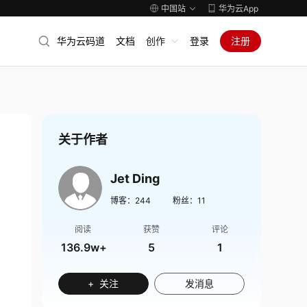
中国站
华为云App
华为云码道
文档
创作
登录
注册
关于作者
Jet Ding
博客：
244
粉丝：
11
阅读
获赞
评论
136.9w+
5
1
+ 关注
发消息