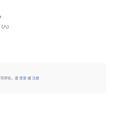
e
（八）
后可评论，请
登录
或
注册