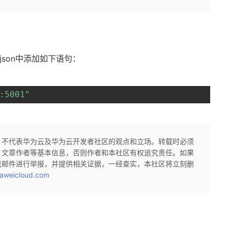
.json中添加如下语句：
:5001"
，不代表华为云及华为云开发者社区的观点和立场。转载时必须
、文章作者等基本信息，否则作者和本社区有权追究责任。如果
送邮件进行举报，并提供相关证据，一经查实，本社区将立刻删
aweicloud.com