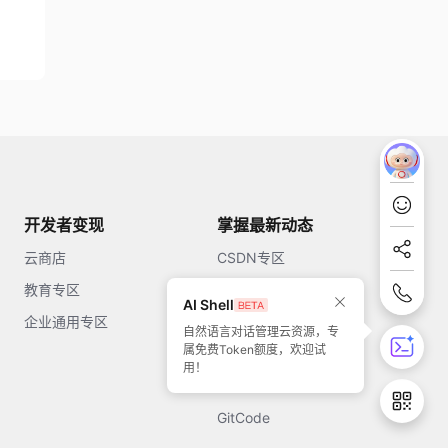
开发者变现
掌握最新动态
云商店
CSDN专区
教育专区
知乎
AI Shell
企业通用专区
开源中国
自然语言对话管理云资源，专
属免费Token额度，欢迎试
51CTO
用！
今日头条
GitCode