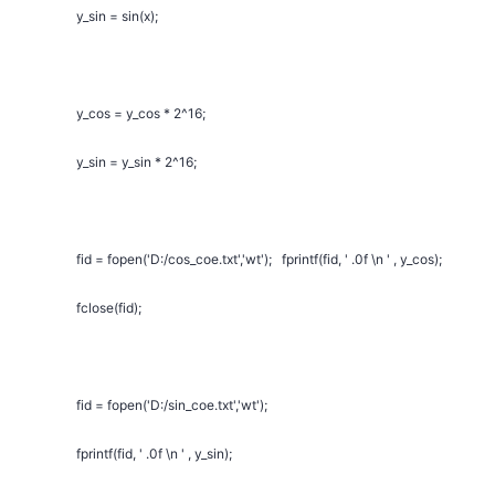
y_sin = sin(x);
y_cos = y_cos * 2^16;
y_sin = y_sin * 2^16;
fid = fopen('D:/cos_coe.txt','wt'); fprintf(fid, ' .0f \n ' , y_cos);
fclose(fid);
fid = fopen('D:/sin_coe.txt','wt');
fprintf(fid, ' .0f \n ' , y_sin);