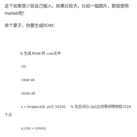
这个如果很少就自己输入，如果比较大，比如一幅图片，那就使用
matlab吧！
举个栗子，你要生成ROM：
% 生成 ROM 的 .coe文件
clc
clear all
close all
x = linspace(0, pi/2 ,1024); % 在区间[0,2pi]之间等间隔地取1024
个点
y_cos = cos(x);