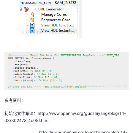
参考资料：
初始化文件写法：http://www.openhw.org/guozhiyang/blog/14-
03/302478_4c05f.html
http://www.openhw.org/guozhiyang/blog/14-