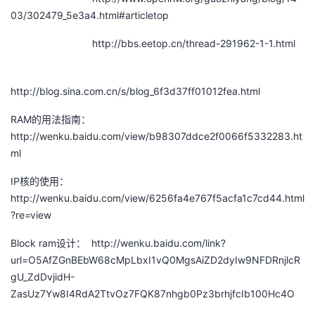
03/302479_5e3a4.html#articletop
http://bbs.eetop.cn/thread-291962-1-1.html
http://blog.sina.com.cn/s/blog_6f3d37ff01012fea.html
RAM的用法指南：
http://wenku.baidu.com/view/b98307ddce2f0066f5332283.ht
ml
IP核的使用：
http://wenku.baidu.com/view/6256fa4e767f5acfa1c7cd44.html
?re=view
Block ram设计： http://wenku.baidu.com/link?
url=O5AfZGnBEbW68cMpLbxI1vQ0MgsAiZD2dyIw9NFDRnjlcR
gU_ZdDvjidH-
ZasUz7Yw8I4RdA2TtvOz7FQK87nhgb0Pz3brhjfcIb100Hc4O