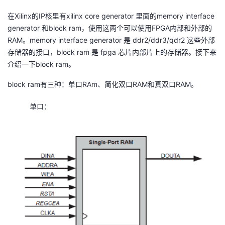
在Xilinx的IP核里有xilinx core generator 里面的memory interface
者
generator 和block ram，使用这两个可以使用FPGA内部和外部的
RAM。memory interface generator 是 ddr2/ddr3/qdr2 这些外部
我
存储器的接口，block ram 是 fpga 芯片内部片上的存储器。接下来
介绍一下block ram。
的
我
block ram有三种：单口RAm、简化双口RAM和真双口RAM。
博
的
我
单口：
客
论
的
我
坛
圈
的
我
子
直
的
我
我
播
活
的
我
动
关
的