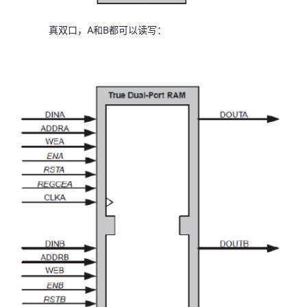
持
建
证
实
的
真双口，A和B都可以读写：
议
验
收
藏