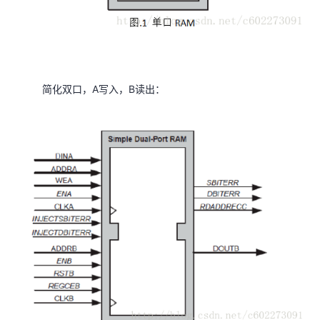
我
注
的
开
的
Programs
发
支
者
简化双口，A写入，B读出：
持
学
我
堂
的
我
我
技
的
的
我
术
云
课
的
我
支
声
程
认
的
我