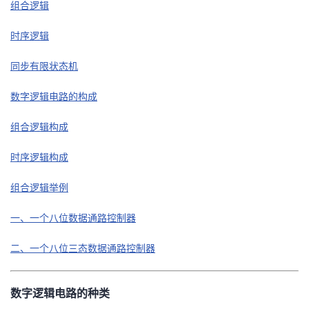
组合逻辑
的
Programs
发
者
时序逻辑
支
者
我
同步有限状态机
持
学
的
我
数字逻辑电路的构成
我
堂
博
的
我
组合逻辑构成
的
我
时序逻辑构成
客
论
的
我
我
组合逻辑举例
技
的
坛
圈
的
我
的
我
一、一个八位数据通路控制器
术
云
子
直
的
我
课
的
我
二、一个八位三态数据通路控制器
支
声
播
活
的
程
认
的
我
持
建
动
关
证
实
的
数字逻辑电路的种类