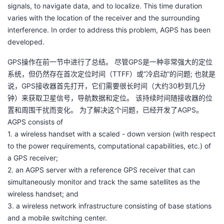
signals, to navigate data, and to localize. This time duration
者
varies with the location of the receiver and the surrounding
interference. In order to address this problem, AGPS has been
developed.
我
GPS操作在前一节中进行了总结。 尽管GPS是一种非常强大的定位
的
我
系统，但仍然存在首次定位时间（TTFF）或“冷启动”的问题; 也就是
说，GPS接收器首先打开，它们需要很长时间（大约30秒到几分
博
的
我
钟）来获取卫星信号，导航数据和定位。 该持续时间随接收器的位
置和周围干扰而变化。 为了解决这个问题，已经开发了AGPS。
客
论
的
我
AGPS consists of
1. a wireless handset with a scaled - down version (with respect
坛
圈
的
我
to the power requirements, computational capabilities, etc.) of
a GPS receiver;
子
直
的
我
2. an AGPS server with a reference GPS receiver that can
simultaneously monitor and track the same satellites as the
我
播
活
的
wireless handset; and
3. a wireless network infrastructure consisting of base stations
我
动
关
的
and a mobile switching center.