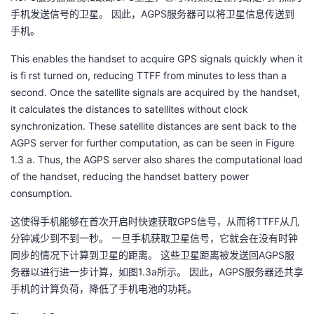
持
建
证
实
的
手机发送信号的卫星。 因此，AGPS服务器可以将卫星信息传送到
手机。
议
验
收
This enables the handset to acquire GPS signals quickly when it
is fi rst turned on, reducing TTFF from minutes to less than a
藏
second. Once the satellite signals are acquired by the handset,
it calculates the distances to satellites without clock
synchronization. These satellite distances are sent back to the
AGPS server for further computation, as can be seen in Figure
1.3 a. Thus, the AGPS server also shares the computational load
of the handset, reducing the handset battery power
consumption.
这使得手机能够在首次开启时快速获取GPS信号，从而将TTFF从几
分钟减少到不到一秒。 一旦手机获取卫星信号，它就会在没有时钟
同步的情况下计算到卫星的距离。 这些卫星距离被发送回AGPS服
务器以进行进一步计算，如图1.3a所示。 因此，AGPS服务器还共享
手机的计算负荷，降低了手机电池的功耗。