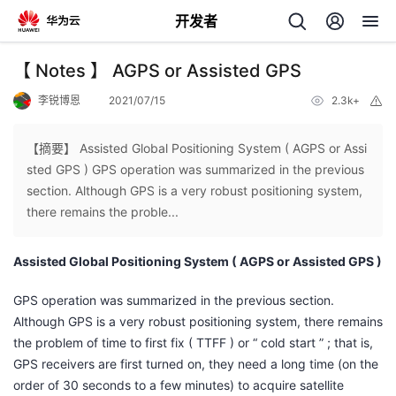
开发者
返
【 Notes 】 AGPS or Assisted GPS
回
李锐博恩
2021/07/15
2.3k+
举
报
【摘要】 Assisted Global Positioning System ( AGPS or Assi
sted GPS ) GPS operation was summarized in the previous
section. Although GPS is a very robust positioning system,
个
there remains the proble...
我
人
Assisted Global Positioning System ( AGPS or Assisted GPS )
的
主
GPS operation was summarized in the previous section.
Although GPS is a very robust positioning system, there remains
开
页
the problem of time to first fix ( TTFF ) or “ cold start ” ; that is,
GPS receivers are first turned on, they need a long time (on the
发
order of 30 seconds to a few minutes) to acquire satellite