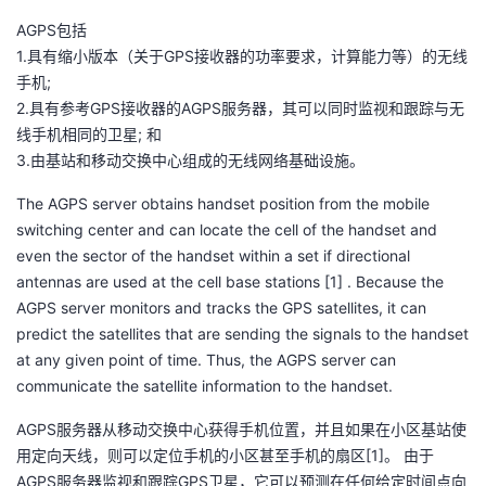
我
注
的
开
AGPS包括
1.具有缩小版本（关于GPS接收器的功率要求，计算能力等）的无线
的
Programs
发
手机;
2.具有参考GPS接收器的AGPS服务器，其可以同时监视和跟踪与无
支
者
线手机相同的卫星; 和
3.由基站和移动交换中心组成的无线网络基础设施。
持
学
The AGPS server obtains handset position from the mobile
switching center and can locate the cell of the handset and
我
堂
even the sector of the handset within a set if directional
antennas are used at the cell base stations [1] . Because the
的
我
我
AGPS server monitors and tracks the GPS satellites, it can
predict the satellites that are sending the signals to the handset
技
的
的
我
at any given point of time. Thus, the AGPS server can
communicate the satellite information to the handset.
术
云
课
的
我
AGPS服务器从移动交换中心获得手机位置，并且如果在小区基站使
支
声
程
认
的
我
用定向天线，则可以定位手机的小区甚至手机的扇区[1]。 由于
AGPS服务器监视和跟踪GPS卫星，它可以预测在任何给定时间点向