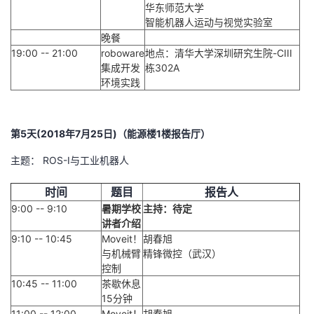
华东师范大学
智能机器人运动与视觉实验室
晚餐
19:00 -- 21:00
roboware
地点：清华大学深圳研究生院-CIII
集成开发
栋302A
环境实践
第5天(2018年7月25日)（能源楼1楼报告厅）
主题： ROS-I与工业机器人
时间
题目
报告人
9:00 -- 9:10
暑期学校
主持：待定
讲者介绍
9:10 -- 10:45
Moveit！
胡春旭
与机械臂
精锋微控（武汉）
控制
10:45 -- 11:00
茶歇休息
15分钟
11:00 -- 12:00
Moveit！
胡春旭