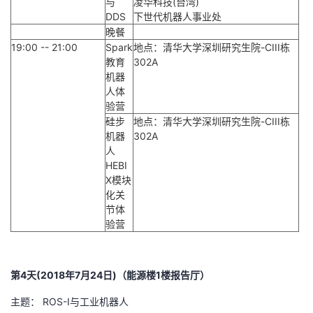
与
凌华科技(台湾)
DDS
下世代机器人事业处
晚餐
19:00 -- 21:00
Spark
地点：清华大学深圳研究生院-CIII栋
教育
302A
机器
人体
验营
硅步
地点：清华大学深圳研究生院-CIII栋
机器
302A
人
HEBI
X模块
化关
节体
验营
第4天(2018年7月24日)（能源楼1楼报告厅）
主题： ROS-I与工业机器人