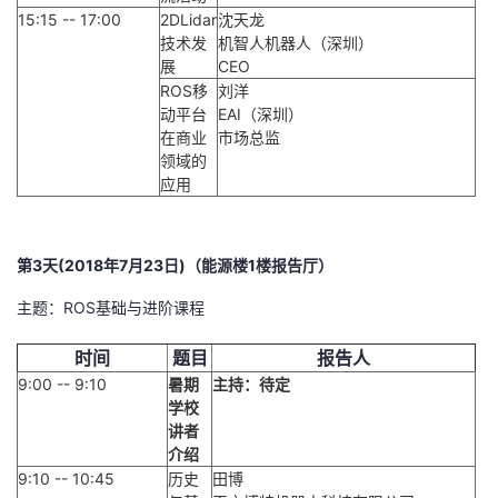
15:15 -- 17:00
2DLidar
沈天龙
技术发
机智人机器人（深圳）
展
CEO
ROS移
刘洋
动平台
EAI（深圳）
在商业
市场总监
领域的
应用
第3天(2018年7月23日)（能源楼1楼报告厅）
主题：ROS基础与进阶课程
时间
题目
报告人
9:00 -- 9:10
暑期
主持：待定
学校
讲者
介绍
9:10 -- 10:45
历史
田博