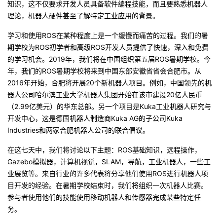
知识，这不仅要求开发人员具备软件编程技能，而且要熟悉机器人
我
注
的
开
理论，机器人硬件甚至了解特定工业应用的背景。
的
Programs
发
学习和使用ROS在某种程度上是一个缓慢而痛苦的过程。我们的暑
期学校为ROS初学者和高级ROS开发人员提供了快速，深入和免费
支
者
的学习机会。2019年，我们将在中国组织第五届ROS暑期学校。今
年，我们的ROS暑期学校将来到中国东部安徽省省会合肥市。从
持
2016年开始，合肥将开展20个新机器人项目。例如，中国领先的机
学
器人公司哈尔滨工业大学机器人集团开始在该市建设20亿人民币
（2.99亿美元）的华东总部。另一个项目是Kuka工业机器人研究与
我
堂
开发中心，这是德国机器人制造商Kuka AG的子公司Kuka
Industries和两家合肥机器人公司的联合倡议。
的
我
我
在这七天中，我们将讨论以下主题：ROS基础知识，远程操作，
技
的
的
我
Gazebo模拟器，计算机视觉，SLAM，导航，工业机器人，一些工
业展览等。来自行业的许多代表将分享他们使用ROS进行机器人项
术
云
课
的
我
目开发的经验。在暑期学校结束时，我们将组织一次机器人比赛。
参与者使用他们的技能使用移动机器人和传感器完成某些特定任
支
声
程
认
的
我
务。