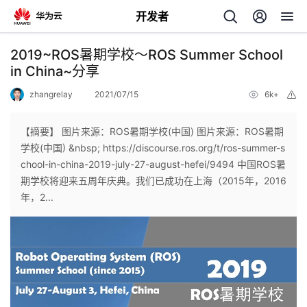
开发者
返
2019~ROS暑期学校～ROS Summer School
回
in China~分享
zhangrelay
2021/07/15
6k+
举
报
【摘要】 图片来源：ROS暑期学校(中国) 图片来源：ROS暑期
学校(中国) &nbsp; https://discourse.ros.org/t/ros-summer-s
个
chool-in-china-2019-july-27-august-hefei/9494 中国ROS暑
期学校将迎来五周年庆典。我们已成功在上海（2015年，2016
我
人
年，2...
的
主
开
页
发