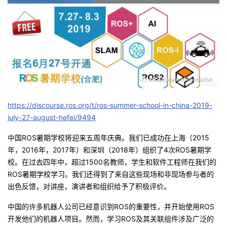
者
我
的
我
博
的
我
https://discourse.ros.org/t/ros-summer-school-in-china-2019-
客
论
的
我
july-27-august-hefei/9494
中国ROS暑期学校将迎来五周年庆典。我们已成功在上海（2015
坛
圈
的
我
年，2016年，2017年）和深圳（2018年）组织了4次ROS暑期学
校。在过去四年中，超过1500名教师，学生和软件工程师在我们的
子
直
的
我
ROS暑期学校学习。我们还得到了来自这些现场和非现场参与者的
出色反馈，对讲座，演讲者和组织给予了积极评价。
我
播
活
的
中国的许多机器人公司已经意识到ROS的重要性，并开始使用ROS
我
动
关
的
开发他们的机器人项目。然而，学习ROS及其关联组件涉及广泛的