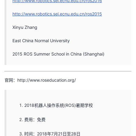
http://www.robotics.sei.ecnu.edu.cn/ros2016
http://www.robotics.sei.ecnu.edu.cn/ros2015
Xinyu Zhang
East China Normal University
2015 ROS Summer School in China (Shanghai)
官网：http://www.roseducation.org/
2018机器人操作系统(ROS)暑期学校
费用：免费
时间：2018年7月21日至28日