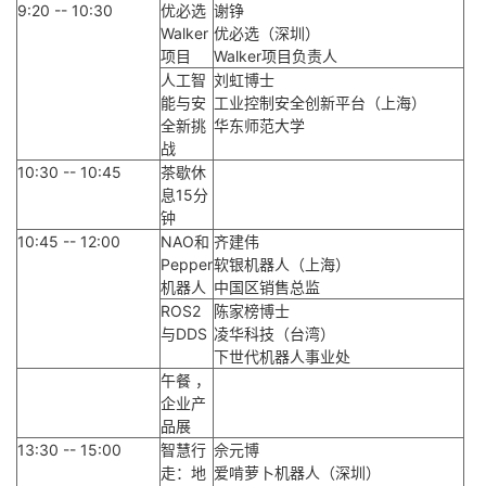
9:20 -- 10:30
优必选
谢铮
Walker
优必选（深圳）
项目
Walker项目负责人
人工智
刘虹博士
能与安
工业控制安全创新平台（上海）
全新挑
华东师范大学
战
10:30 -- 10:45
茶歇休
息15分
钟
10:45 -- 12:00
NAO和
齐建伟
Pepper
软银机器人（上海）
机器人
中国区销售总监
ROS2
陈家榜博士
与DDS
凌华科技（台湾）
下世代机器人事业处
午餐 ，
企业产
品展
13:30 -- 15:00
智慧行
佘元博
走：地
爱啃萝卜机器人（深圳）