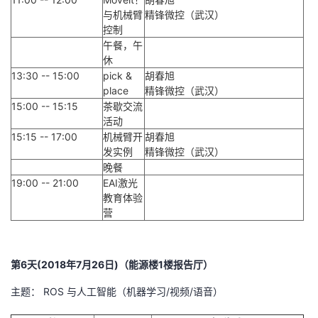
与机械臂
精锋微控（武汉）
控制
午餐，午
休
13:30 -- 15:00
pick &
胡春旭
place
精锋微控（武汉）
15:00 -- 15:15
茶歇交流
活动
15:15 -- 17:00
机械臂开
胡春旭
发实例
精锋微控（武汉）
晚餐
19:00 -- 21:00
EAI激光
教育体验
营
第6天(2018年7月26日)（能源楼1楼报告厅）
主题： ROS 与人工智能（机器学习/视频/语音）