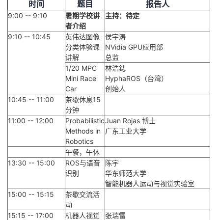
时间
题目
报告人
9:00 -- 9:10
暑期学校讲
主持：待定
者介绍
9:10 -- 10:45
英伟达图像
侯宇涛
分类体验课
NVidia GPU应用部
讲解
总监
1/20 MPC
林浩鋕
Mini Race
HyphaROS（台湾）
Car
创始人
10:45 -- 11:00
茶歇休息15
分钟
11:00 -- 12:00
Probabilistic
Juan Rojas 博士
Methods in
广东工业大学
Robotics
午餐，午休
13:30 -- 15:00
ROS与语音
陈宇
识别
华东师范大学
智能机器人运动与视觉实验室
15:00 -- 15:15
茶歇交流活
动
15:15 -- 17:00
机器人视觉
张瑞雷