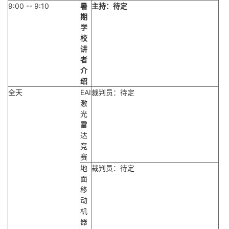
9:00 -- 9:10
暑
主持：待定
期
学
校
讲
者
介
绍
全天
EAI
裁判员：待定
激
光
雷
达
竞
赛
地
裁判员：待定
面
移
动
机
器