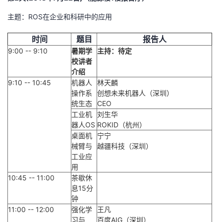
主题：ROS在企业和科研中的应用
时间
题目
报告人
9:00 -- 9:10
暑期学
主持：待定
校讲者
介绍
9:10 -- 10:45
机器人
林天麟
操作系
创想未来机器人（深圳）
统生态
CEO
工业机
刘生华
器人OS
ROKID（杭州）
桌面机
宁宁
械臂与
越疆科技（深圳）
工业应
用
10:45 -- 11:00
茶歇休
息15分
钟
11:00 -- 12:00
强化学
王凡
习与
百度AIG（深圳）