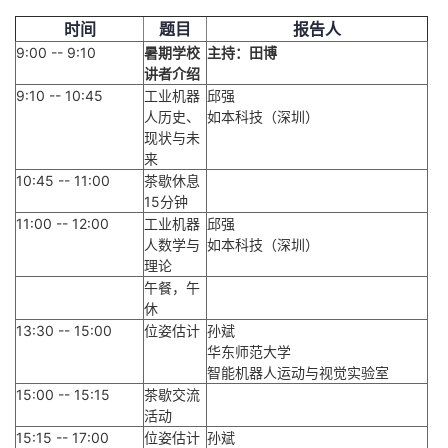
时间
题目
报告人
9:00 -- 9:10
暑期学校
主持：田博
讲者介绍
9:10 -- 10:45
工业机器
邱强
人历史、
如本科技（深圳）
现状与未
来
10:45 -- 11:00
茶歇休息
15分钟
11:00 -- 12:00
工业机器
邱强
人数学与
如本科技（深圳）
理论
午餐，午
休
13:30 -- 15:00
位姿估计
孙斌
华东师范大学
智能机器人运动与视觉实验室
15:00 -- 15:15
茶歇交流
活动
15:15 -- 17:00
位姿估计
孙斌