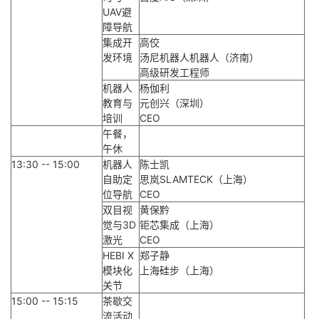
UAV避
障导航
集成开
高佼
发环境
汤尼机器人机器人（济南）
高级研发工程师
机器人
杨伽利
教育与
元创兴（深圳）
培训
CEO
午餐，
午休
13:30 -- 15:00
机器人
陈士凯
自助定
思岚SLAMTECK（上海）
位导航
CEO
双目视
黄保黔
觉与3D
钜芯集成（上海）
激光
CEO
HEBI X
郑子静
模块化
上海硅步（上海）
关节
15:00 -- 15:15
茶歇交
流活动