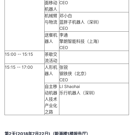
面移动
CEO
机器人
机械臂
邓小白
与物流
蓝胖子机器人（深圳）
CEO
送餐机
李通
器人
擎朗智能科技（上海）
CEO
15:00 -- 15:15
茶歇交
流活动
15:15 -- 17:00
人形机
张锐
器人
钢铁侠（北京）
CEO
自主移
LI Shaohai
动机器
乐行机器人（深圳）
人技术
产业化
之路
第2天(2018年7月22日)（能源楼1楼报告厅）