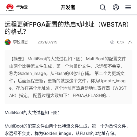
开发者
返
远程更新FPGA配置的热启动地址（WBSTAR）
回
的格式？
李锐博恩
2021/07/15
6.5k
举
报
【摘要】 MultiBoot的大致过程如下图： MultiBoot的配置文件
由两个比特流文件生成，第一个为备份文件，永远都不会变，
个
称为Golden_image，从Flash的0地址存储。 第二个为更新文
件，后面远程更新，更新的就是这个文件，称为Update_imag
我
人
e，存放在某个地址处，这个地址有热启动地址寄存器（WBST
AR）指定。 配置过程大致如下： FPGA从FLASH的...
的
主
MultiBoot的大致过程如下图：
开
页
MultiBoot的配置文件由两个比特流文件生成，第一个为备份文件，
发
永远都不会变，称为Golden_image，从Flash的0地址存储。