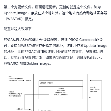
第二个为更新文件，后面远程更新，更新的就是这个文件，称为
者
Update_image，存放在某个地址处，这个地址有热启动地址寄存器
（WBSTAR）指定。
我
配置过程大致如下：
的
我
FPGA从FLASH的0地址处读取配置，遇到IPROG Command命令
博
的
我
时，跳转到WBSTAR寄存器指定的地址，该地址存放Update_image
的地址，此时FPGA尝试加载该地址处的比特流文件，配置成功的
客
论
的
我
话，就执行该配置的功能。如果遇到配置错误，则触发FallBack，
FPGA重新加载Golden_image。
坛
圈
的
我
子
直
的
我
我
播
活
的
我
动
关
的