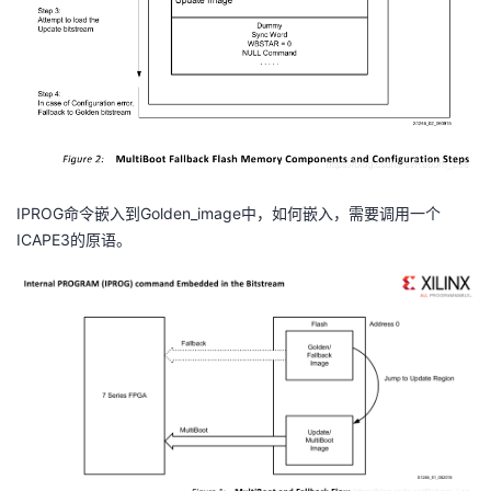
我
注
的
开
的
Programs
发
支
者
持
学
IPROG命令嵌入到Golden_image中，如何嵌入，需要调用一个
我
堂
ICAPE3的原语。
的
我
我
技
的
的
我
术
云
课
的
我
支
声
程
认
的
我