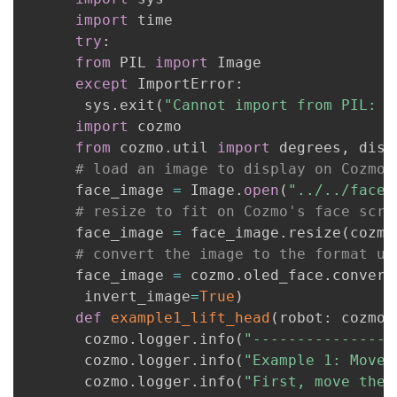
import
 time

者
try
:
from
 PIL 
import
 Image

我
except
 ImportError
:
       sys
.
exit
(
"Cannot import from PIL: D
的
我
import
 cozmo

from
 cozmo
.
util 
import
 degrees
,
 dist
博
的
我
# load an image to display on Cozmo'
      face_image 
=
 Image
.
open
(
"../../face_
客
论
的
我
# resize to fit on Cozmo's face scre
      face_image 
=
 face_image
.
resize
(
cozmo
坛
圈
的
我
# convert the image to the format us
      face_image 
=
 cozmo
.
oled_face
.
convert
子
直
的
我
       invert_image
=
True
)
def
example1_lift_head
(
robot
:
 cozmo
.
我
播
活
的
       cozmo
.
logger
.
info
(
"----------------
       cozmo
.
logger
.
info
(
"Example 1: Move 
我
动
关
的
       cozmo
.
logger
.
info
(
"First, move the 