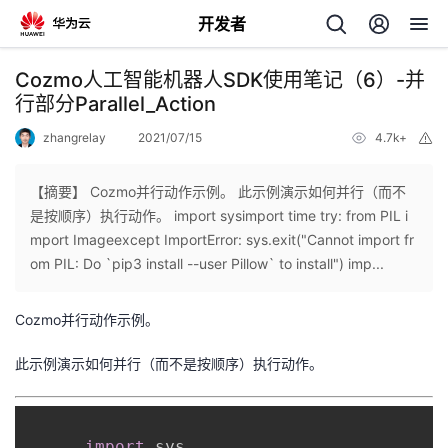
开发者
返
Cozmo人工智能机器人SDK使用笔记（6）-并
回
行部分Parallel_Action
zhangrelay
2021/07/15
4.7k+
举
报
【摘要】 Cozmo并行动作示例。 此示例演示如何并行（而不
是按顺序）执行动作。 import sysimport time try: from PIL i
个
mport Imageexcept ImportError: sys.exit("Cannot import fr
om PIL: Do `pip3 install --user Pillow` to install") imp...
我
人
Cozmo并行动作示例。
的
主
此示例演示如何并行（而不是按顺序）执行动作。
开
页
发
import
 sys
