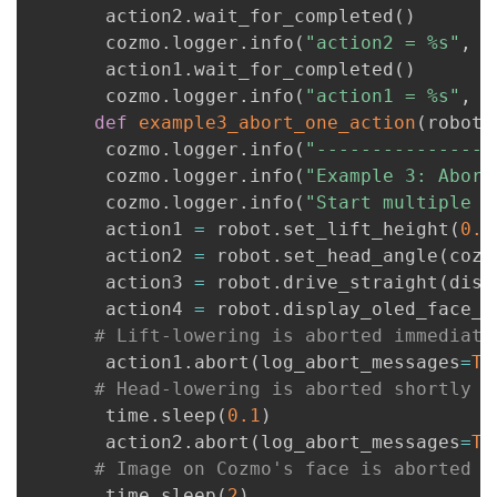
持
建
证
实
的
       action2
.
wait_for_completed
(
)
       cozmo
.
logger
.
info
(
"action2 = %s"
,
 a
议
验
收
       action1
.
wait_for_completed
(
)
       cozmo
.
logger
.
info
(
"action1 = %s"
,
 a
藏
def
example3_abort_one_action
(
robot
:
       cozmo
.
logger
.
info
(
"----------------
       cozmo
.
logger
.
info
(
"Example 3: Abort
       cozmo
.
logger
.
info
(
"Start multiple p
       action1 
=
 robot
.
set_lift_height
(
0.0
       action2 
=
 robot
.
set_head_angle
(
cozm
       action3 
=
 robot
.
drive_straight
(
dist
       action4 
=
 robot
.
display_oled_face_i
# Lift-lowering is aborted immediate
       action1
.
abort
(
log_abort_messages
=
Tr
# Head-lowering is aborted shortly a
       time
.
sleep
(
0.1
)
       action2
.
abort
(
log_abort_messages
=
Tr
# Image on Cozmo's face is aborted a
       time
.
sleep
(
2
)