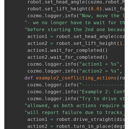
       robot
.
set_head_angle
(
cozmo
.
robot
.
MI
我
注
的
开
       robot
.
set_lift_height
(
0.0
)
.
wait_for
       cozmo
.
logger
.
info
(
"Now, move the li
的
Programs
发
"- we no longer have to wait for the
"before starting the 2nd one because
支
者
       action1 
=
 robot
.
set_head_angle
(
cozm
       action2 
=
 robot
.
set_lift_height
(
1.0
持
学
       action1
.
wait_for_completed
(
)
       action2
.
wait_for_completed
(
)
我
堂
       cozmo
.
logger
.
info
(
"action1 = %s"
,
 a
       cozmo
.
logger
.
info
(
"action2 = %s"
,
 a
的
我
我
def
example2_conflicting_actions
(
rob
       cozmo
.
logger
.
info
(
"----------------
技
的
的
我
       cozmo
.
logger
.
info
(
"Example 2: Confl
       cozmo
.
logger
.
info
(
"Try to drive str
术
云
课
的
我
"allowed, as both actions require us
"will report failure due to tracks_l
支
声
程
认
的
我
       action1 
=
 robot
.
drive_straight
(
dist
       action2 
=
 robot
.
turn_in_place
(
degre