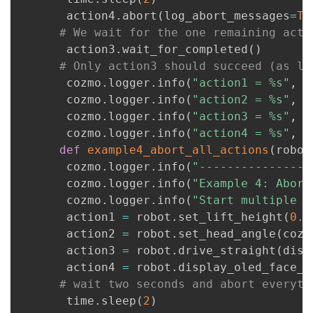
       action4
.
abort
(
log_abort_messages
=
Tr
# We wait for the one remaining acti
       action3
.
wait_for_completed
(
)
# Only action3 should succeed (as lo
       cozmo
.
logger
.
info
(
"action1 = %s"
,
 a
       cozmo
.
logger
.
info
(
"action2 = %s"
,
 a
       cozmo
.
logger
.
info
(
"action3 = %s"
,
 a
       cozmo
.
logger
.
info
(
"action4 = %s"
,
 a
def
example4_abort_all_actions
(
robot
       cozmo
.
logger
.
info
(
"----------------
       cozmo
.
logger
.
info
(
"Example 4: Abort
       cozmo
.
logger
.
info
(
"Start multiple p
       action1 
=
 robot
.
set_lift_height
(
0.0
       action2 
=
 robot
.
set_head_angle
(
cozm
       action3 
=
 robot
.
drive_straight
(
dist
       action4 
=
 robot
.
display_oled_face_i
# wait two seconds and abort everyth
       time
.
sleep
(
2
)