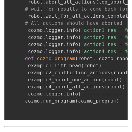
       robot
.
abort_all_actions
(
log_abort_m
# wait for results to come back for 
       robot
.
wait_for_all_actions_complete
# All actions should have aborted
       cozmo
.
logger
.
info
(
"action1 res = %s
       cozmo
.
logger
.
info
(
"action2 res = %s
       cozmo
.
logger
.
info
(
"action3 res = %s
       cozmo
.
logger
.
info
(
"action4 res = %s
def
cozmo_program
(
robot
:
 cozmo
.
robot
       example1_lift_head
(
robot
)
       example2_conflicting_actions
(
robot
)
       example3_abort_one_action
(
robot
)
       example4_abort_all_actions
(
robot
)
       cozmo
.
logger
.
info
(
"----------------
      cozmo
.
run_program
(
cozmo_program
)