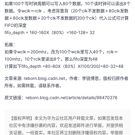
如果100个写时钟周期可以写入80个数据，10个读时钟可以读出8个
数据。令wclk＝rclk ，考虑背靠背（20个clk不发数据＋80clk发数
据＋80clk发数据＋20个clk不发数据的200个clk）代入公式可计算
FIFO的深度
fifo_depth = 160-160X（80%）=160-128= 32
拓展：
如果令wclk＝200mhz，改为100个wclk里写入40个，rclk＝
100mhz，10个rclk里读出8个。那么fifo深度为48
计算如下fifo_depth =80-80X（80%）X(100/200)=80-32=48
文章来源: reborn.blog.csdn.net，作者：李锐博恩，版权归原作者
所有，如需转载，请联系作者。
原文链接：reborn.blog.csdn.net/article/details/98470376
【版权声明】本文为华为云社区用户转载文章，如果您发现本
社区中有涉嫌抄袭的内容，欢迎发送邮件进行举报，并提供相
关证据，一经查实，本社区将立刻删除涉嫌侵权内容，举报邮