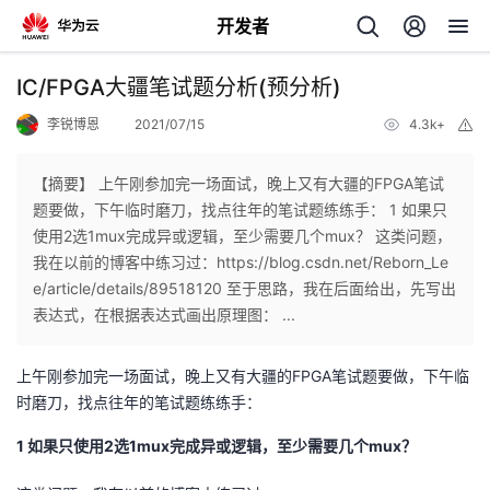
开发者
返
IC/FPGA大疆笔试题分析(预分析)
回
李锐博恩
2021/07/15
4.3k+
举
报
【摘要】 上午刚参加完一场面试，晚上又有大疆的FPGA笔试
题要做，下午临时磨刀，找点往年的笔试题练练手： 1 如果只
使用2选1mux完成异或逻辑，至少需要几个mux？ 这类问题，
个
我在以前的博客中练习过：https://blog.csdn.net/Reborn_Le
e/article/details/89518120 至于思路，我在后面给出，先写出
我
人
表达式，在根据表达式画出原理图： ...
我
的
主
上午刚参加完一场面试，晚上又有大疆的FPGA笔试题要做，下午临
时磨刀，找点往年的笔试题练练手：
我
的
开
页
1 如果只使用2选1mux完成异或逻辑，至少需要几个mux？
我
的
开
发