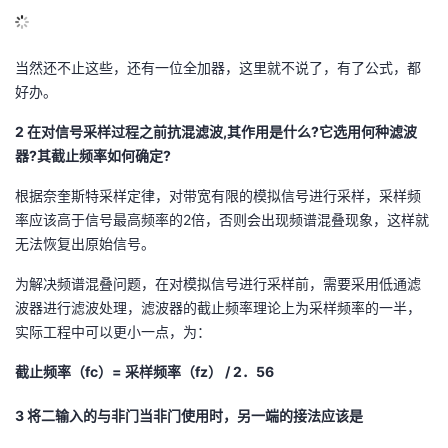
当然还不止这些，还有一位全加器，这里就不说了，有了公式，都
好办。
2 在对信号采样过程之前抗混滤波,其作用是什么?它选用何种滤波
器?其截止频率如何确定?
根据奈奎斯特采样定律，对带宽有限的模拟信号进行采样，采样频
率应该高于信号最高频率的2倍，否则会出现频谱混叠现象，这样就
无法恢复出原始信号。
为解决频谱混叠问题，在对模拟信号进行采样前，需要采用低通滤
波器进行滤波处理，滤波器的截止频率理论上为采样频率的一半，
实际工程中可以更小一点，为：
截止频率（fc）
= 采样频率（fz） / 2．56
3 将二输入的与非门当非门使用时，另一端的接法应该是