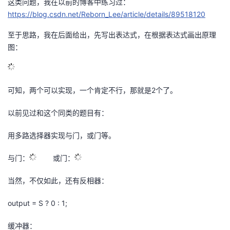
这类问题，我在以前的博客中练习过：
https://blog.csdn.net/Reborn_Lee/article/details/89518120
的
Programs
发
者
至于思路，我在后面给出，先写出表达式，在根据表达式画出原理
支
者
我
图：
持
学
的
我
可知，两个可以实现，一个肯定不行，那就是2个了。
我
堂
博
的
我
以前见过和这个同类的题目有：
的
我
客
论
的
我
我
用多路选择器实现与门，或门等。
技
的
坛
圈
的
我
的
我
与门：
或门：
术
云
子
直
的
我
课
的
我
当然，不仅如此，还有反相器：
支
声
播
活
的
程
认
的
我
output = S ? 0 : 1;
持
建
动
关
证
实
的
缓冲器：