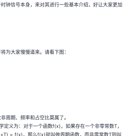
于时钟信号本身，来对其进行一些基本介绍，好让大家更加
节将为大家慢慢道来。请看下图：
数非周期、频率和占空比莫属了。
定义为：对于一个函数f(x)，如果存在一个非零常数T，
) = f(x)，那么f(x)就叫做周期函数，而非零常数T则叫