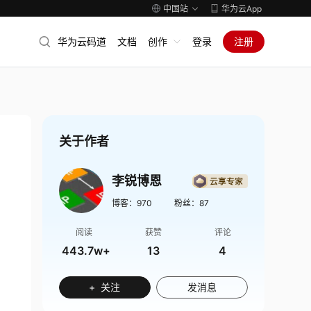
中国站
华为云App
华为云码道
文档
创作
登录
注册
关于作者
李锐博恩
博客：
970
粉丝：
87
阅读
获赞
评论
443.7w+
13
4
+ 关注
发消息