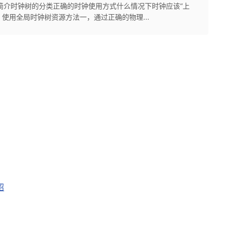
简介时钟树的分类正确的时钟使用方式什么情况下时钟应该“上
？使用全局时钟树资源方法一，通过正确的物理...
绍