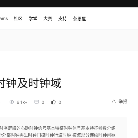
rams
社区
学堂
大赛
支持
茶思屋
）时钟及时钟域
举报
4
6.1k+
0
0
，时序逻辑的心跳时钟信号基本特征时钟信号基本特征参数介绍
分外部时钟再生时钟门控时钟行波时钟 按波形分连续时钟间歇