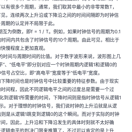
可以有很多个周期，通常，我们取其中最小的非零常数T，
可见，连续两次上升沿或下降沿之间的时间间隔即为时钟信
号周期的认定并不局限于此。
倒数，即f = 1 / T。例如，如果时钟信号的周期为0.1
的时间内共包含了时钟信号的10个周期。由此可见，相比于
的快慢程度上更加直观。
的时间与周期时间的比值。对于数字波形来说，波形图上几
平”、“低电平”即分别对应一个时钟周期内逻辑1和逻辑0的
信号占空比，即“高电平”宽度等于“低电平”宽度。
和下降时间也是时钟信号中比较重要的特征参数。由于现实
的时间程，因此不同逻辑电平之间的过度总是需要一个过
化到逻辑1所需要的时间，下降时间则是指时钟信号从逻辑1
所示。对于理想的时钟信号，我们说时钟的上升沿就是从逻
沿则是从逻辑1跳变到逻辑0的这个瞬间。而对于实际的时钟
时间，因此，上升沿和下降沿发生的具体时刻就不太好确
于逻辑电平的判决门限来推算了，不过可以肯定的是上升