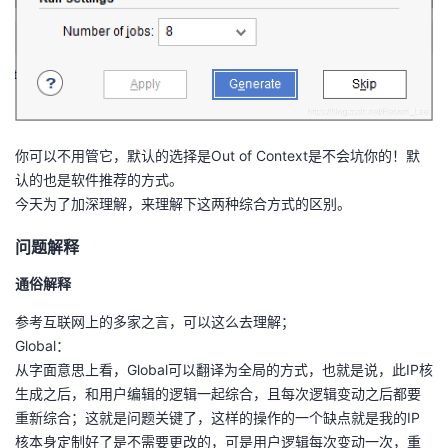
我
注
的
开
的
Programs
发
支
者
你可以不用管它，默认的选择是Out of Context是不会坑你的！默
持
学
认的也是软件推荐的方式。
今天为了加深理解，来理解下这两种综合方式的区别。
我
堂
问题解释
的
我
我
通俗解释
技
的
的
我
参考互联网上的多家之言，可以这么去理解；
Global：
术
云
课
的
我
从字面意思上看，Global可以翻译为全局的方式，也就是说，此IP核
生成之后，和用户编辑的逻辑一起综合，且每次逻辑变动之后都要
支
声
程
认
的
我
重新综合；这就是问题关键了，这样的操作的一个缺点就是我的IP
核本身定制好了是不需要更改的，可是用户逻辑每次变动一次，重