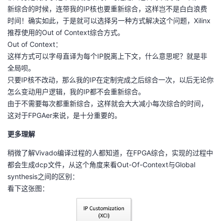
持
建
证
实
的
新综合的时候，连带我的IP核也要重新综合，这样岂不是白白浪费
时间！确实如此，于是就可以选择另一种方式解决这个问题，Xilinx
议
验
收
推荐使用的Out of Context综合方式。
Out of Context：
藏
这样方式可以字母直译为每个IP脱离上下文，什么意思呢？就是非
全局呗。
只要IP核不改动，那么我的IP在定制完成之后综合一次，以后无论你
怎么变动用户逻辑，我的IP都不会重新综合。
由于不需要每次都重新综合，这样就会大大减小每次综合的时间，
这对于FPGAer来说，是十分重要的。
更多理解
稍微了解Vivado编译过程的人都知道，在FPGA综合，实现的过程中
都会生成dcp文件，从这个角度来看Out-Of-Context与Global
synthesis之间的区别：
看下这张图：