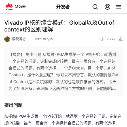
开发者
返
Vivado IP核的综合模式：Global以及Out of
回
context的区别理解
李锐博恩
2021/07/15
7.2k+
举
报
【摘要】 提出问题 从接触FPGA生成第一个IP核开始，就遇到
一个选择的问题，定制完成IP核后，最有一页会有一个选择综
个
合模式的问题，有两个选择，一个是Global，另一个是Out of
Context，是什么意思呢？ 你可以不用管它，默认的选择是Out
我
人
of Context是不会坑你的！默认的也是软件推荐的方式。 今天
为了加深理解，来理解下这两种综合方式的区别。 问题解释...
的
主
提出问题
开
页
从接触FPGA生成第一个IP核开始，就遇到一个选择的问题，定制完
发
成IP核后，最有一页会有一个选择综合模式的问题，有两个选择，