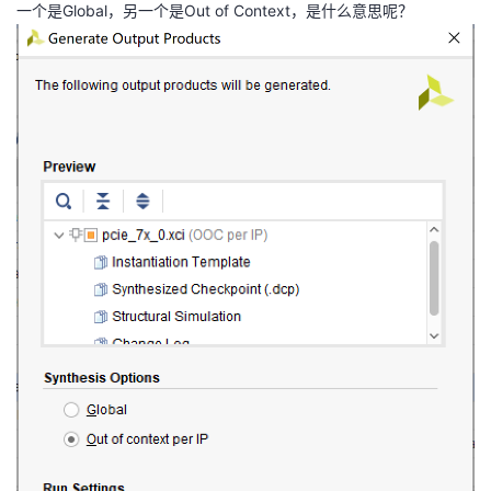
一个是Global，另一个是Out of Context，是什么意思呢？
者
我
的
我
博
的
我
客
论
的
我
坛
圈
的
我
子
直
的
我
我
播
活
的
我
动
关
的