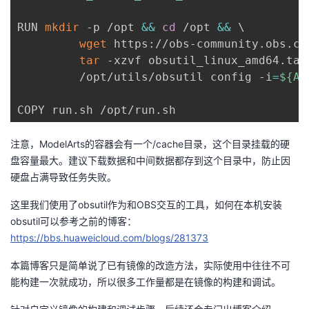
RUN 
mkdir
 -p /opt 
&&
cd
 /opt 
&&
\
wget
 https://obs-community.obs.cn
tar
 -xzvf obsutil_linux_amd64.tar
         /opt/utils/obsutil config -i
=
${AK
COPY run.sh /opt/run.sh
注意，
ModelArts
的容器会有一个
/cache
目录，这个目录挂载的硬
盘容量最大。建议下载数据和中间数据都存到这个目录中，防止因
硬盘占满导致任务失败。
这里我们使用了
obsutil
作为和
OBS
交互的工具，如何在本机安装
obsutil
可以参考之前的博客：
https://bbs.huaweicloud.com/blogs/281373
本篇博客只是简单说了已有镜像的改造方法，实际使用中往往不可
能构建一次就成功，所以很多工作量都是在镜像的构建和调试。