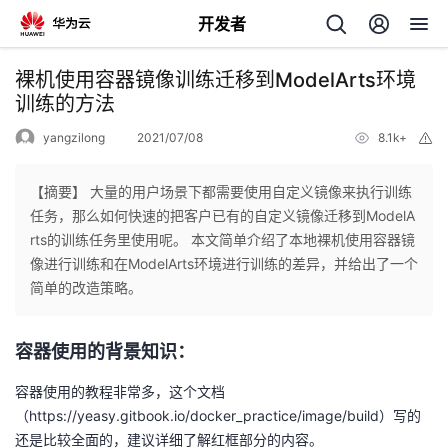
开发者
返
裸机使用容器镜像训练迁移到ModelArts环境
回
训练的方法
yangzilong
2021/07/08
8.1k+
举
报
【摘要】 大量的用户场景下都需要使用自定义镜像来执行训练
任务，那么如何快速的把客户已有的自定义镜像迁移到ModelA
个
rts的训练任务里使用呢。 本文简单介绍了本地裸机使用容器镜
像进行训练和在ModelArts环境进行训练的差异，并给出了一个
我
人
简单的改造策略。
的
主
容器使用的背景知识
：
开
页
容器使用的教程非常多，这个文档
（https://yeasy.gitbook.io/docker_practice/image/build）写的
发
还是比较全面的，建议详细了解红框部分的内容。