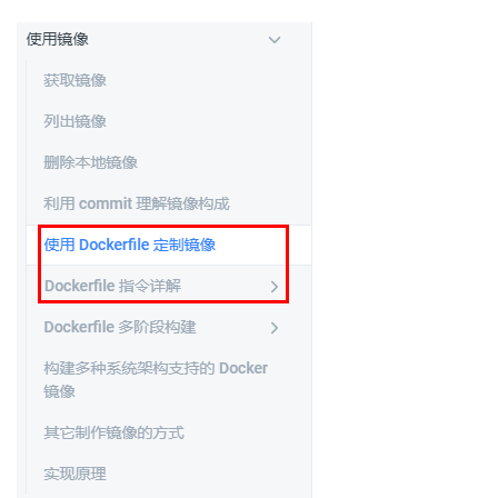
者
我
的
我
博
的
我
客
论
的
我
坛
圈
的
我
子
直
的
我
我
播
活
的
我
动
关
的