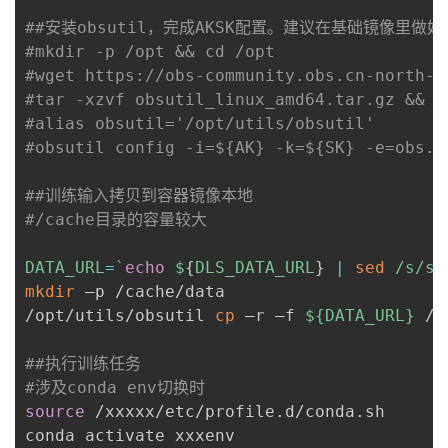
##安装obsutil，完成AKSK配置。建议在基础镜像里做好
#mkdir -p /opt && cd /opt 
#wget https://obs-community.obs.cn-north-1
#tar -xzvf obsutil_linux_amd64.tar.gz && m
#alias obsutil='/opt/utils/obsutil'
#obsutil config -i=${AK} -k=${SK} -e=obs.c
##训练输入拷贝到容器镜像本地
#/cache目录的容量较大
DATA_URL
=
`
echo
 $
{
DLS_DATA_URL
}
|
sed
 /s/s3
mkdir
 –p /cache/data

/opt/utils/obsutil 
cp
 –r –f 
${DATA_URL}
 /c
##执行训练任务
#涉及conda env切换时
source
 /xxxxx/etc/profile.d/conda.sh

conda activate xxxenv
