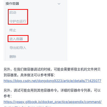
我
注
的
开
的
Programs
发
支
者
持
学
我
堂
的
我
我
另外，在我们做容器调试的时候，可能会需要将宿主机的文件拷贝
技
的
到容器里。具体做法可以参考博客：
的
我
https://blog.csdn.net/dongdong9223/article/details/71425077
术
云
课
的
我
另外，调试可能会用到其他容器命令。详细的容器命令列表，可以
参考：
支
声
程
认
的
我
https://yeasy.gitbook.io/docker_practice/appendix/command/