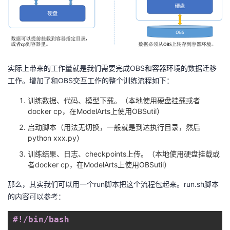
实际上带来的工作量就是我们需要完成
OBS
和容器环境的数据迁移
工作。增加了和
OBS
交互工作的整个训练流程如下：
训练数据、代码、模型下载。（本地使用硬盘挂载或者
docker cp
，在
ModelArts
上使用
OBSutil
）
启动脚本（用法无切换，一般就是到达执行目录，然后
python xxx.py
）
训练结果、日志、
checkpoints
上传。（本地使用硬盘挂载或
者
docker cp
，在
ModelArts
上使用
OBSutil
）
那么，其实我们可以用一个
run
脚本把这个流程包起来。
run.sh
脚本
的内容可以参考：
#!/bin/bash 