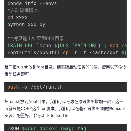
#启动训练脚本
cd
 xxxx

python xxx.py

##拷贝输出结果到OBS目录
TRAIN_URL
=
`
echo
 $
{
DLS_TRAIN_URL
}
|
sed
 /s/
/opt/utils/obsutil 
cp
 –r –f /cache/out 
${T
我们把
run.sh
放到
/opt
目录，到实际启动任务的时候，使用以下命令
启动任务即可：
bash
 –x /opt/run.sh
把
run.sh
放到
/root
目录，我们可以考虑在原镜像里增加一层，这一
层就只是
COPY
这个
run
脚本。我们可以在基础镜像里顺便把
obsutil
安装、配置好。参考如下
dockerfile
FROM 
$your_docker_image_tag