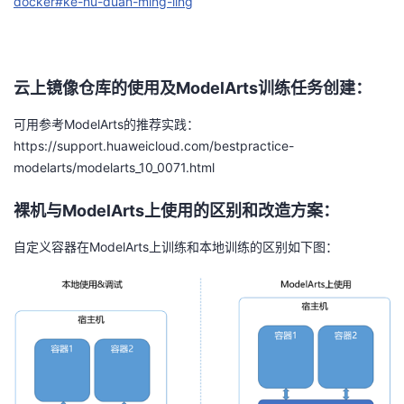
docker#ke-hu-duan-ming-ling
持
建
证
实
的
议
验
收
云上镜像仓库的使用及ModelArts训练任务创建：
藏
可用参考ModelArts的推荐实践：
https://support.huaweicloud.com/bestpractice-
modelarts/modelarts_10_0071.html
裸机与ModelArts上使用的区别和改造方案：
自定义容器在
ModelArts
上训练和本地训练的区别如下图：