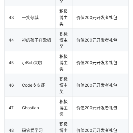
奖
积极
43
一笑倾城
博主
价值200元开发者礼包
奖
积极
44
神的孩子在歌唱
博主
价值200元开发者礼包
奖
积极
45
小Bob来啦
博主
价值200元开发者礼包
奖
积极
46
Code皮皮虾
博主
价值200元开发者礼包
奖
积极
47
Ghostian
博主
价值200元开发者礼包
奖
积极
48
码农爱学习
博主
价值200元开发者礼包