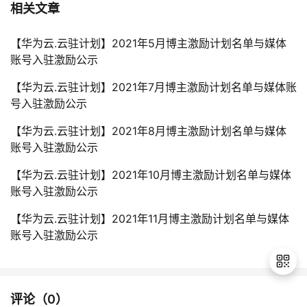
相关文章
【华为云.云驻计划】2021年5月博主激励计划名单与媒体
账号入驻激励公示
【华为云.云驻计划】2021年7月博主激励计划名单与媒体账
号入驻激励公示
【华为云.云驻计划】2021年8月博主激励计划名单与媒体
账号入驻激励公示
【华为云.云驻计划】2021年10月博主激励计划名单与媒体
账号入驻激励公示
【华为云.云驻计划】2021年11月博主激励计划名单与媒体
账号入驻激励公示
评论（
0
）