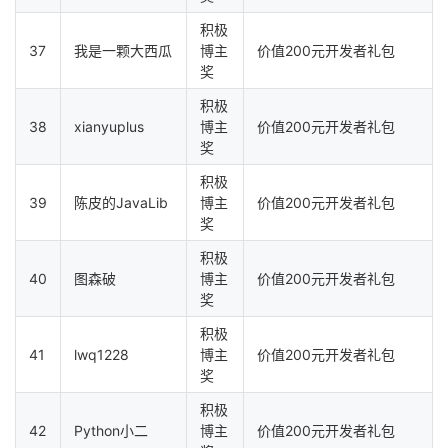
积极
37
我是一颗大西瓜
博主
价值200元开发者礼包
奖
积极
38
xianyuplus
博主
价值200元开发者礼包
奖
积极
39
陈皮的JavaLib
博主
价值200元开发者礼包
奖
积极
40
图森破
博主
价值200元开发者礼包
奖
积极
41
lwq1228
博主
价值200元开发者礼包
奖
积极
42
Python小二
博主
价值200元开发者礼包