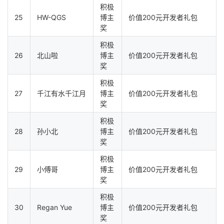
积极
25
HW-QGS
博主
价值200元开发者礼包
奖
积极
26
北山啦
博主
价值200元开发者礼包
奖
积极
27
千江有水千江月
博主
价值200元开发者礼包
奖
积极
28
孙小北
博主
价值200元开发者礼包
奖
积极
29
小傅哥
博主
价值200元开发者礼包
奖
积极
30
Regan Yue
博主
价值200元开发者礼包
奖