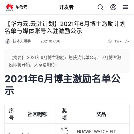
开发者
返
【华为云.云驻计划】2021年6月博主激励计划
回
名单与媒体账号入驻激励公示
技术火炬手
2021/07/06
1w+
举
报
【摘要】 2021年6月博主激励计划获奖名单公示！7月博客激
励即将开始，大家请期待~
个
2021年6月博主激励名单公
我
人
示
的
主
序
奖
社区昵称
奖品
开
页
号
项
人气
发
HUAWEI WATCH FIT