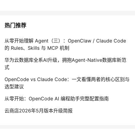
热门推荐
从零开始理解 Agent（三）：OpenClaw / Claude Code
的 Rules、Skills 与 MCP 机制
华为云数据库全系AI升级，拥抱Agent-Native数据库新范
式
OpenCode vs Claude Code：一文看懂两者的核心区别与
选型建议
从零开始：OpenCode AI 编程助手完整配置指南
云商店2026年5月版本升级简报