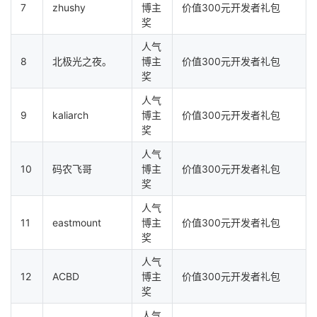
7
zhushy
博主
价值300元开发者礼包
我
注
的
开
奖
人气
的
Programs
发
8
北极光之夜。
博主
价值300元开发者礼包
奖
支
者
人气
9
kaliarch
博主
价值300元开发者礼包
持
学
奖
我
人气
堂
10
码农飞哥
博主
价值300元开发者礼包
奖
的
我
我
人气
技
的
11
eastmount
博主
价值300元开发者礼包
的
我
奖
术
云
课
的
我
人气
12
ACBD
博主
价值300元开发者礼包
支
声
奖
程
认
的
我
人气