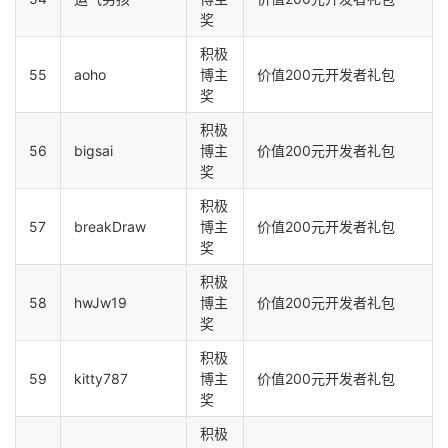
奖
积极
55
aoho
博主
价值200元开发者礼包
奖
积极
56
bigsai
博主
价值200元开发者礼包
奖
积极
57
breakDraw
博主
价值200元开发者礼包
奖
积极
58
hwJw19
博主
价值200元开发者礼包
奖
积极
59
kitty787
博主
价值200元开发者礼包
奖
积极