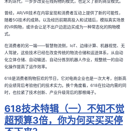
术的迭代，一步步改变在线购物的模式，也定义了新的商业模式。
曾经，AR/VR技术在内容呈现和消费者互动上提供了新的可能性，
随着5G技术的成熟，以及经历前期高投入和试错后，模拟真实场景
的VR购物，或许会让足不出户边逛边买成为一种常态化的购物模
式。
在消费者的另一端——智慧物流侧，IoT、边缘计算、机器视觉、无
人驾驶，这些技术已经在改变传统的物流仓储和运送体系，从自动
化立体仓储、自动输送、自动分拣到机器人作业，规整统一的自动
化操作提高了运作效率。
618是消费者购物狂欢的节日，它对电商企业也是一次大考，创新高
的业绩背后考验他们的技术实力。换个角度看，618在拉动内需的同
时，也拉紧了技术创新、产业升级背后的那根绳子。
618技术特辑（一）不知不觉
超预算3倍，你为何买买买停