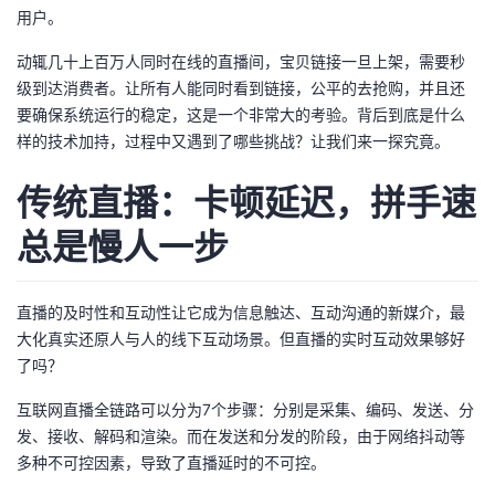
用户。
者
动辄几十上百万人同时在线的直播间，宝贝链接一旦上架，需要秒
级到达消费者。让所有人能同时看到链接，公平的去抢购，并且还
我
要确保系统运行的稳定，这是一个非常大的考验。背后到底是什么
样的技术加持，过程中又遇到了哪些挑战？让我们来一探究竟。
的
我
传统直播：卡顿延迟，拼手速
博
的
我
总是慢人一步
客
论
的
我
坛
圈
的
我
直播的及时性和互动性让它成为信息触达、互动沟通的新媒介，最
大化真实还原人与人的线下互动场景。但直播的实时互动效果够好
子
直
的
我
了吗？
互联网直播全链路可以分为7个步骤：分别是采集、编码、发送、分
我
播
活
的
发、接收、解码和渲染。而在发送和分发的阶段，由于网络抖动等
多种不可控因素，导致了直播延时的不可控。
我
动
关
的