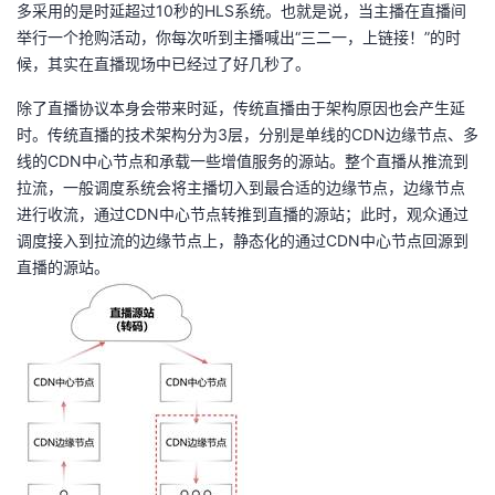
持
建
多采用的是时延超过10秒的HLS系统。也就是说，当主播在直播间
证
实
的
举行一个抢购活动，你每次听到主播喊出“三二一，上链接！”的时
议
候，其实在直播现场中已经过了好几秒了。
验
收
除了直播协议本身会带来时延，传统直播由于架构原因也会产生延
藏
时。传统直播的技术架构分为3层，分别是单线的CDN边缘节点、多
线的CDN中心节点和承载一些增值服务的源站。整个直播从推流到
拉流，一般调度系统会将主播切入到最合适的边缘节点，边缘节点
进行收流，通过CDN中心节点转推到直播的源站；此时，观众通过
调度接入到拉流的边缘节点上，静态化的通过CDN中心节点回源到
直播的源站。