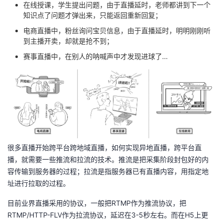
在线授课，学生提出问题，由于直播延时，老师都讲到下一个
我
注
的
开
知识点了问题才弹出来，只能返回重新回复；
电商直播中，粉丝询问宝贝信息，由于直播延时，明明刚刚听
的
Programs
发
到主播开卖，却就是抢不到；
赛事直播中，在别人的呐喊声中才发现进球了…
支
者
持
学
我
堂
的
我
我
很多直播开始跨平台跨地域直播，如何实现异地直播，跨平台直
技
的
的
我
播，就需要一些推流和拉流的技术。推流是把采集阶段封包好的内
容传输到服务器的过程；拉流是指服务器已有直播内容，用指定地
术
云
课
的
我
址进行拉取的过程。
支
声
目前业界直播采用的协议，一般把RTMP作为推流协议，把
程
认
的
我
RTMP/HTTP-FLV作为拉流协议，延迟在3-5秒左右。而在H5上更