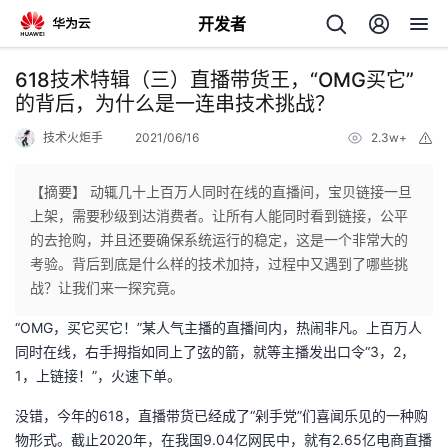
开发者
返
618技术特辑（三）直播带货王，“OMG买它”
回
的背后，为什么是一连串技术挑战？
技术火炬手
2021/06/16
2.3w+
举
报
【摘要】 动辄几十上百万人同时在线的直播间，宝贝链接一旦
上架，需要秒级到达消费者。让所有人能同时看到链接，公平
个
的去抢购，并且还要确保系统运行的稳定，这是一个非常大的
考验。背后到底是什么样的技术加持，过程中又遇到了哪些挑
我
人
战？让我们来一探究竟。
“OMG，买它买它！”某人气主播的直播间内，热闹非凡。上百万人
的
主
同时在线，右手拇指如同上了弦的箭，就等主播发出口令“3，2，
1，上链接！”，火速下单。
开
页
没错，今年的618，直播带货已经成了“剁手党”们喜闻乐见的一种购
发
物形式。截止2020年，在我国9.04亿网民中，就有2.65亿电商直播