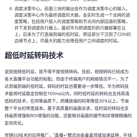
调度决策中心。前面三块的输出会作为调度决策中心的输入。
调度决策中心作为最终调度的大脑，会实时生成一个全网的调
度策略，包括用户接入的调度策略和节点间内部回源的策略，
并下发到调度执行器上。最初华为把调度的执行器部署在云
上，后来为了打造端到端的低时延，把这部分下沉到了CDN的
边缘节点上，尽最大的能力去降低用户之间调度的时延。
超低时延转码技术
说到视频低时延，就不得不提视频转码。目前，视频转码已经成为
各大直播平台功能的标配。但由于终端用户的网络情况不一，为了
达到端到端的低时延，转码的时延也需要进一步降低。华为转码技
术能将时延稳定控制在150ms以内，同时低时延的转码也支持高清
低码的技术，在同等画质下，把播放端的码率降低30%以上，节省
整个平台的带宽成本。基于高质量的画面诉求，低时延的转码也支
持画质增强和ROI增强的功能，还能够对画面的细节和纹理做精确的
定向优化。
伴随5G技术的应用推广，“直播+”模式向各垂直领域加速延伸，在线