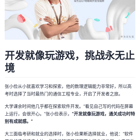
者
我
的
我
开发就像玩游戏，挑战永无止
博
的
我
境
客
论
的
我
坛
圈
的
我
张小俭从小就喜欢学习和探索，他的数理逻辑能力非常好，所以高
考时选择了当时最热门的通信工程专业，开启了开发者之旅。
子
直
的
我
大学课余时间他几乎都在探索软件开发。“看见自己写的代码在屏幕
上运行，会很开心。”张小俭表示，
“开发就像玩游戏，通关成功时特
我
播
活
的
别有成就感。”
我
动
关
的
大三面临考研和就业的选择时，张小俭果断选择就业，他说：“软件