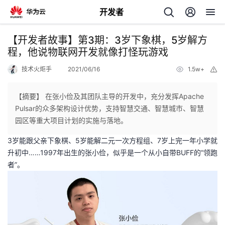
开发者
返
【开发者故事】第3期：3岁下象棋，5岁解方
回
程，他说物联网开发就像打怪玩游戏
技术火炬手
2021/06/16
1.5w+
举
报
【摘要】 在张小俭及其团队主导的开发中，充分发挥Apache
Pulsar的众多架构设计优势，支持智慧交通、智慧城市、智慧
个
园区等重大项目计划的实施与落地。
3岁能跟父亲下象棋、5岁能解二元一次方程组、7岁上完一年小学就
我
人
升初中……1997年出生的张小俭，似乎是一个从小自带BUFF的“领跑
者”。
的
主
开
页
发