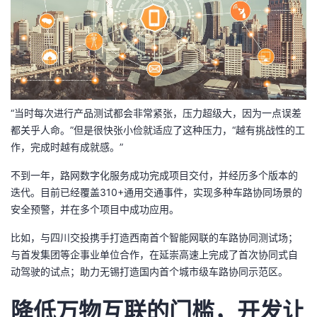
持
建
证
实
的
议
验
收
藏
“当时每次进行产品测试都会非常紧张，压力超级大，因为一点误差
都关乎人命。”但是很快张小俭就适应了这种压力，“越有挑战性的工
作，完成时越有成就感。”
不到一年，路网数字化服务成功完成项目交付，并经历多个版本的
迭代。目前已经覆盖310+通用交通事件，实现多种车路协同场景的
安全预警，并在多个项目中成功应用。
比如，与四川交投携手打造西南首个智能网联的车路协同测试场；
与首发集团等企事业单位合作，在延崇高速上完成了首次协同式自
动驾驶的试点；助力无锡打造国内首个城市级车路协同示范区。
降低万物互联的门槛，开发让