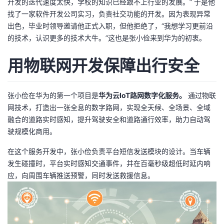
开发的迭代速度太快，学校的知识已经跟不上行业的发展。” 于是他
我
注
的
开
找了一家软件开发公司实习，负责社交功能的开发。因为表现异常
出色，毕业时领导邀请他正式入职，但他拒绝了，“我想学习更前沿
的
Programs
发
的技术，认识更多的技术大牛。”这也是张小俭来到华为的初衷。
支
者
用物联网开发保障出行安全
持
学
张小俭在华为的第一个项目是
华为云IoT路网数字化服务。
通过物联
网技术，打造出一张全息的数字路网，实现全天候、全场景、全域
我
堂
融合的道路实时感知，提升驾驶安全和道路通行效率，助力自动驾
驶规模化商用。
的
我
我
在这个服务开发中，张小俭负责平台短信发送模块的设计。当车辆
技
的
的
我
发生碰撞时，平台实时感知交通事件，并在百毫秒级超低时延内响
应，向周围车辆推送预警，同时发送救援信息。
术
云
课
的
我
支
声
程
认
的
我