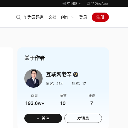
中国站
华为云App
华为云码道
文档
创作
登录
注册
关于作者
互联网老辛
博客：
454
粉丝：
17
阅读
获赞
评论
193.6w+
10
7
+ 关注
发消息