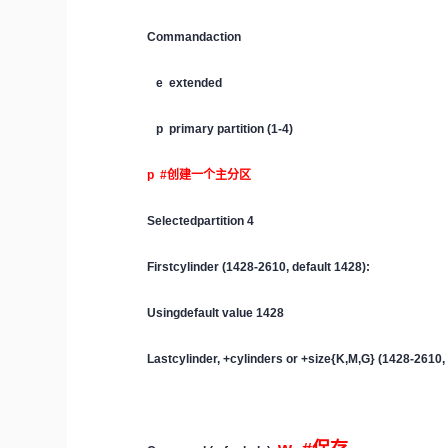
Commandaction
e extended
p primary partition (1-4)
p #创建一个主分区
Selectedpartition 4
Firstcylinder (1428-2610, default 1428):
Usingdefault value 1428
Lastcylinder, +cylinders or +size{K,M,G} (1428-2610,