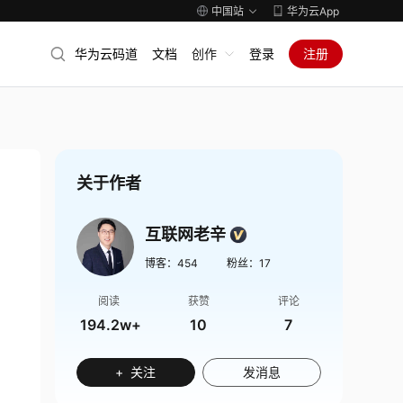
中国站
华为云App
华为云码道
文档
创作
登录
注册
关于作者
互联网老辛
博客：
454
粉丝：
17
阅读
获赞
评论
194.2w+
10
7
+ 关注
发消息