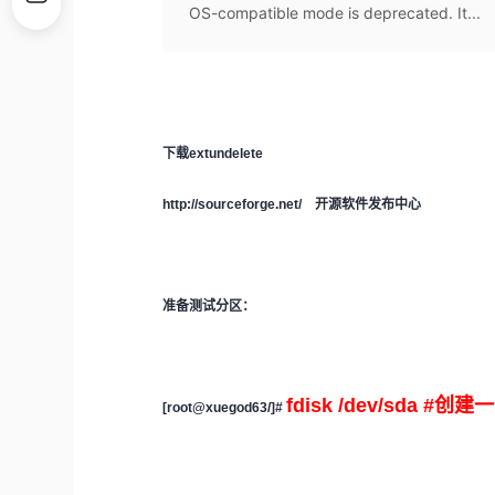
OS-compatible mode is deprecated. It...
下载
extundelete
http://sourceforge.net/ 开源软件发布中心
准备测试分区：
fdisk /dev/sda #创
[root@xuegod63/]#