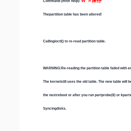
w #保存
Command (mfor help):
Thepartition table has been altered!
Callingioctl() to re-read partition table.
WARNING:Re-reading the partition table failed with e
The kernelstill uses the old table. The new table will 
the nextreboot or after you run partprobe(8) or kpart
Syncingdisks.