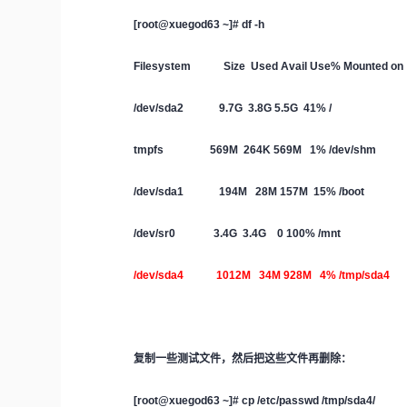
[root@xuegod63 ~]# df -h
Filesystem Size Used Avail Use% Mounted on
/dev/sda2 9.7G 3.8G 5.5G 41% /
tmpfs 569M 264K 569M 1% /dev/shm
/dev/sda1 194M 28M 157M 15% /boot
/dev/sr0 3.4G 3.4G 0 100% /mnt
/dev/sda4 1012M 34M 928M 4% /tmp/sda4
复制一些测试文件，然后把这些文件再删除：
[root@xuegod63 ~]# cp /etc/passwd /tmp/sda4/