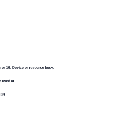
rror 16: Device or resource busy.
be used at
x(8)