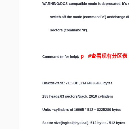
WARNING:DOS-compatible mode is deprecated. It's 
switch off the mode (command 'c') andchange dis
sectors (command 'u').
p #查看现有分区表
Command (mfor help):
Disk/dev/sda: 21.5 GB, 21474836480 bytes
255 heads,63 sectors/track, 2610 cylinders
Units =cylinders of 16065 * 512 = 8225280 bytes
Sector size(logical/physical): 512 bytes / 512 bytes