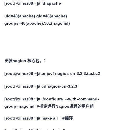
[root@xinsz08 ~]# id apache
uid=48(apache) gid=48(apache)
groups=48(apache),501(nagcmd)
安装nagios 核心包。：
[root@xinsz08 ~]#tar jxvf nagios-cn-3.2.3.tar.bz2
[root@xinsz08 ~]# cdnagios-cn-3.2.3
[root@xinsz08 ~]# ./configure --with-command-
group=nagcmd #指定运行Nagios进程的用户组
[root@xinsz08 ~]# make all #编译