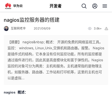
开发者
返
nagios监控服务器的搭建
回
互联网老辛
2021/06/09
3.6k+
举
报
【摘要】 nagios&nbsp; 概述： 开源的免费的网络监视工具。
监控： windows, Linux,Unix,交换机和路由器。报警。 Nagios
是插件式的结构，它本身没有任何监控功能，所有的监控都是
个
通过插件进行的，因此其是高度模块化和富于弹性的。Nagios
监控的对象可分为两类：主机和服务。主机通常指的是物理主
我
人
机，如服务器、路由器、工作站和打印机等，这里的主机也可
以是虚拟...
的
主
nagios
概述：
开
页
发