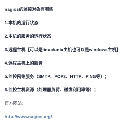
我
注
的
开
nagios的监控对象有哪些
的
Programs
发
1.本机的运行状态
支
2.本机的服务的运行状态
者
3.远程主机【可以是linuc/unix主机也可以是windows主机】
持
学
4.远程主机上的服务
我
堂
5.监控网络服务（SMTP、POP3、HTTP、PING等）；
的
我
我
6.监控主机资源（处理器负荷、磁盘利用率等）；
技
的
的
我
官方网站：
术
云
课
的
我
http://www.nagios.org/
支
声
程
认
的
我