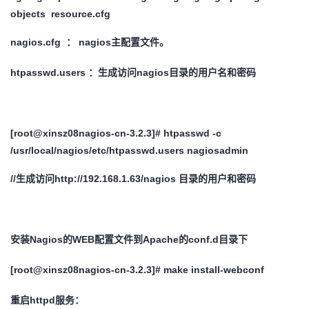
objects resource.cfg
nagios.cfg ： nagios主配置文件。
htpasswd.users ：生成访问nagios目录的用户名和密码
[root@xinsz08nagios-cn-3.2.3]# htpasswd -c
/usr/local/nagios/etc/htpasswd.users nagiosadmin
//
生成访问http://192.168.1.63/nagios 目录的用户和密码
安装Nagios的WEB配置文件到Apache的conf.d目录下
[root@xinsz08nagios-cn-3.2.3]# make install-webconf
重启httpd服务：