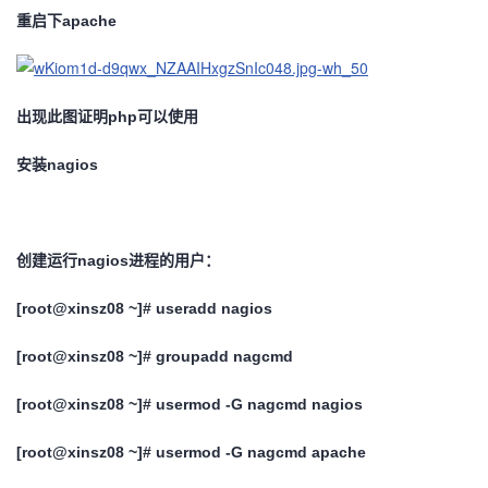
重启下apache
出现此图证明php可以使用
安装nagios
创建运行nagios进程的用户：
[root@xinsz08 ~]# useradd nagios
[root@xinsz08 ~]# groupadd nagcmd
[root@xinsz08 ~]# usermod -G nagcmd nagios
[root@xinsz08 ~]# usermod -G nagcmd apache