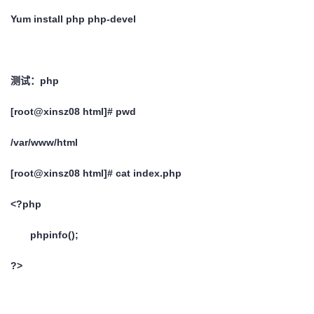
Yum install php php-devel
测试：php
[root@xinsz08 html]# pwd
/var/www/html
[root@xinsz08 html]# cat index.php
<?php
phpinfo();
?>