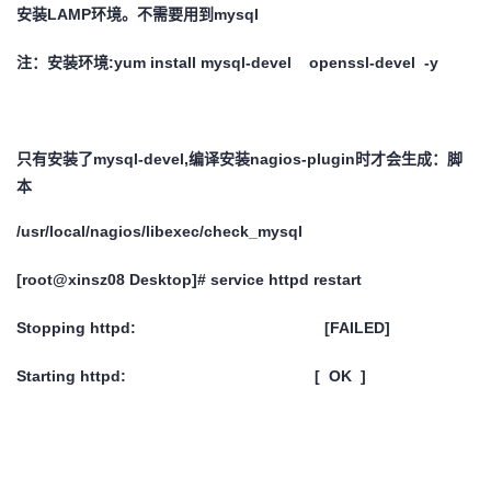
安装LAMP环境。不需要用到mysql
注：安装环境:yum install mysql-devel openssl-devel -y
只有安装了mysql-devel,编译安装nagios-plugin时才会生成：脚
本
/usr/local/nagios/libexec/check_mysql
[root@xinsz08 Desktop]# service httpd restart
Stopping httpd: [FAILED]
Starting httpd: [ OK ]