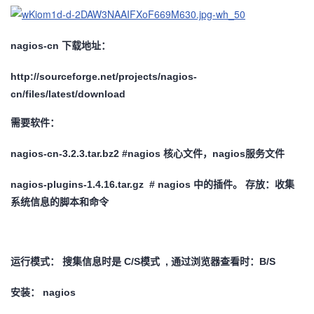
持
建
证
实
的
议
验
收
nagios-cn 下载地址：
藏
http://sourceforge.net/projects/nagios-
cn/files/latest/download
需要软件：
nagios-cn-3.2.3.tar.bz2 #nagios 核心文件，nagios服务文件
nagios-plugins-1.4.16.tar.gz # nagios 中的插件。 存放：收集
系统信息的脚本和命令
运行模式： 搜集信息时是 C/S模式 , 通过浏览器查看时：B/S
安装： nagios