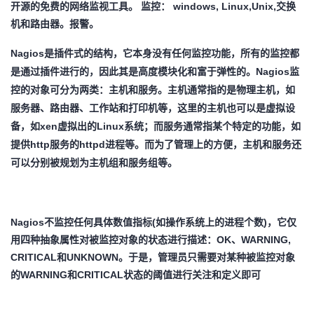
开源的免费的网络监视工具。 监控： windows, Linux,Unix,交换
者
机和路由器。报警。
Nagios是插件式的结构，它本身没有任何监控功能，所有的监控都
我
是通过插件进行的，因此其是高度模块化和富于弹性的。Nagios监
控的对象可分为两类：主机和服务。主机通常指的是物理主机，如
的
我
服务器、路由器、工作站和打印机等，这里的主机也可以是虚拟设
博
的
我
备，如xen虚拟出的Linux系统；而服务通常指某个特定的功能，如
提供http服务的httpd进程等。而为了管理上的方便，主机和服务还
客
论
的
我
可以分别被规划为主机组和服务组等。
坛
圈
的
我
Nagios不监控任何具体数值指标(如操作系统上的进程个数)，它仅
子
直
的
我
用四种抽象属性对被监控对象的状态进行描述：OK、WARNING,
CRITICAL和UNKNOWN。于是，管理员只需要对某种被监控对象
我
播
活
的
的WARNING和CRITICAL状态的阈值进行关注和定义即可
我
动
关
的