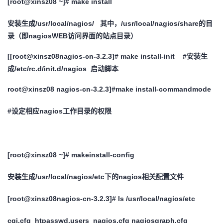
[root@xinsz08 ~]# make install
安装生成/usr/local/nagios/ 其中，/usr/local/nagios/share的目
录（即n
agiosWEB访问界面的站点目录）
[[root@xinsz08nagios-cn-3.2.3]# make install-init #安装生
成/etc/rc.d/init.d/nagios 启动脚本
root@xinsz08 nagios-cn-3.2.3]#make install-commandmode
#设定相应nagios工作目录的权限
[root@xinsz08 ~]# makeinstall-config
安装生成/usr/local/nagios/etc下的nagios相关配置文件
[root@xinsz08nagios-cn-3.2.3]# ls /usr/local/nagios/etc
cgi.cfg htpasswd.users nagios.cfg nagiosgraph.cfg