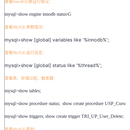
查看Innodb引擎运行情况：
者
mysql>show engine innodb status\G
我
查看MySQL参数情况：
的
我
mysql>show [global] variables like '%innodb%';
博
的
我
查看MySQL运行状态：
mysql>show [global] status like '%thread%';
客
论
的
我
查看表、存储过程、触发器：
坛
圈
的
我
mysql>show tables;
子
直
的
我
mysql>show procedure status; show create procedure USP_Cursor;
我
播
活
的
mysql>show triggers; show create trigger TRI_UP_User_Delete;
我
动
关
的
查看MySQL帮助：