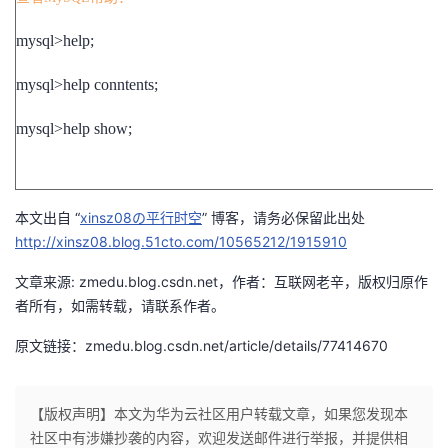
我
注
的
开
mysql>help;
的
Programs
发
mysql>help conntents;
支
者
mysql>help show;
持
学
我
本文出自 “
堂
xinsz08の平行时空
” 博客，请务必保留此出处
http://xinsz08.blog.51cto.com/10565212/1915910
的
我
我
文章来源: zmedu.blog.csdn.net，作者：互联网老辛，版权归原作
者所有，如需转载，请联系作者。
技
的
的
我
原文链接：zmedu.blog.csdn.net/article/details/77414670
术
云
课
的
我
支
声
程
认
的
我
【版权声明】本文为华为云社区用户转载文章，如果您发现本
社区中有涉嫌抄袭的内容，欢迎发送邮件进行举报，并提供相