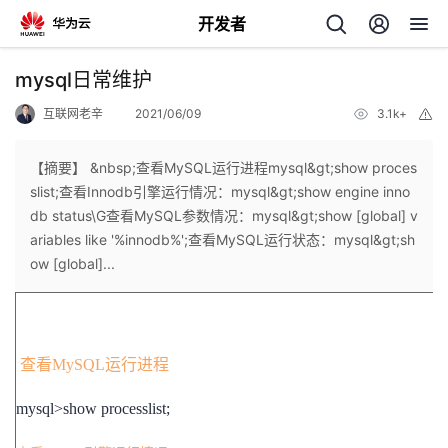
开发者
返
mysql日常维护
回
互联网老辛
2021/06/09
3.1k+
举
报
【摘要】 &nbsp;查看MySQL运行进程mysql&gt;show proces
slist;查看Innodb引擎运行情况：mysql&gt;show engine inno
db status\G查看MySQL参数情况：mysql&gt;show [global] v
个
ariables like '%innodb%';查看MySQL运行状态：mysql&gt;sh
ow [global]...
我
人
的
主
查看MySQL运行进程
开
页
mysql>show processlist;
发