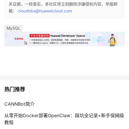
持
建
证
实
的
关证据，一经查实，本社区将立刻删除涉嫌侵权内容，举报邮
箱：
cloudbbs@huaweicloud.com
议
验
收
MySQL
藏
热门推荐
CANNBot简介
从零开始Docker部署OpenClaw：踩坑全记录+新手保姆级
教程