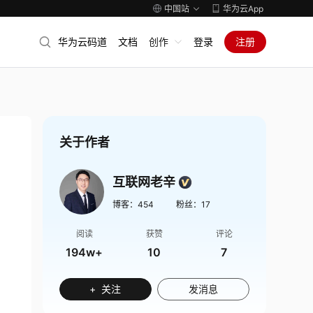
中国站
华为云App
华为云码道
文档
创作
登录
注册
关于作者
互联网老辛
博客：
454
粉丝：
17
阅读
获赞
评论
194w+
10
7
+ 关注
发消息