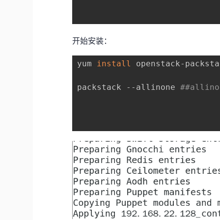
开始安装：
yum 
install
 openstack-packsta
packstack --allinone 
##allin