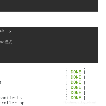
ck -y

one模式