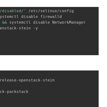
/disabled/'
 /etc/selinux/config

ystemctl disable firewalld

 
&&
 systemctl disable NetworkManager

enstack-stein -y

release-openstack-stein

ck-packstack
