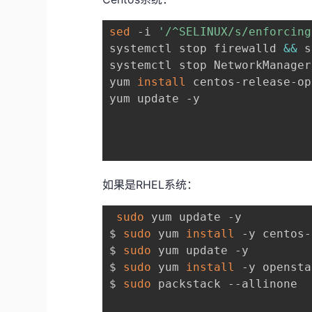
sed
 -i 
'/^SELINUX/s/enforcing
systemctl stop firewalld 
&&
 s
systemctl stop NetworkManager
yum 
install
 centos-release-op
yum update -y

如果是RHEL系统：
sudo
 yum update -y

$ 
sudo
 yum 
install
 -y centos-
$ 
sudo
 yum update -y

$ 
sudo
 yum 
install
 -y opensta
$ 
sudo
 packstack --allinone
