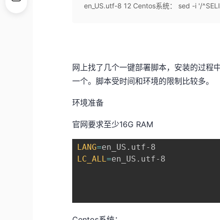
en_US.utf-8 12 Centos系统： sed -i '/^SELINU
网上找了几个一键部署脚本，安装的过程
一个。脚本受时间和环境的限制比较多。
环境准备
官网要求至少16G RAM
LANG
=
LC_ALL
=
en_US.utf-8

Centos系统：