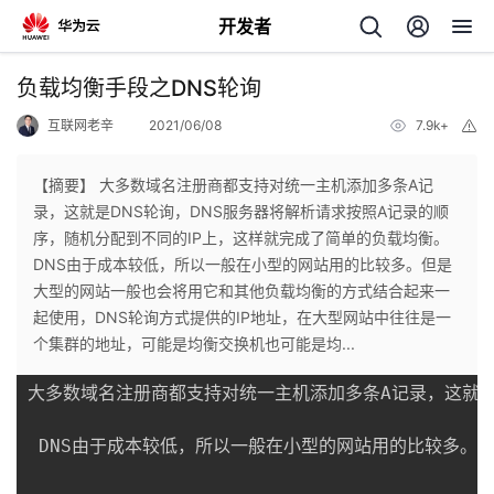
开发者
返
负载均衡手段之DNS轮询
回
互联网老辛
2021/06/08
7.9k+
举
报
【摘要】 大多数域名注册商都支持对统一主机添加多条A记
录，这就是DNS轮询，DNS服务器将解析请求按照A记录的顺
序，随机分配到不同的IP上，这样就完成了简单的负载均衡。
个
DNS由于成本较低，所以一般在小型的网站用的比较多。但是
大型的网站一般也会将用它和其他负载均衡的方式结合起来一
我
人
起使用，DNS轮询方式提供的IP地址，在大型网站中往往是一
个集群的地址，可能是均衡交换机也可能是均...
的
主
大多数域名注册商都支持对统一主机添加多条A记录，这就是D
开
页
 DNS由于成本较低，所以一般在小型的网站用的比较多。
发