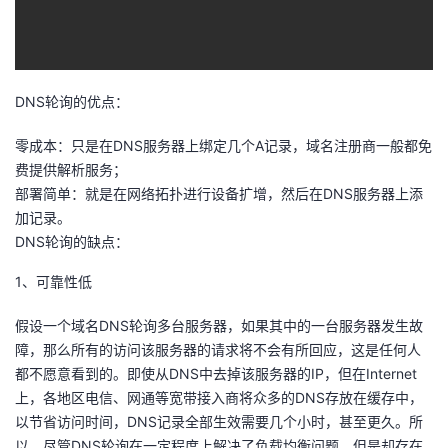
者
我
DNS轮询的优点：
的
我
零成本：只是在DNS服务器上绑定几个A记录，域名注册商一般都免
费提供解析服务；
博
的
我
部署简单：就是在网络拓扑进行设备扩增，然后在DNS服务器上添
加记录。
客
论
的
我
DNS轮询的缺点：
坛
圈
的
我
1、可靠性低
子
直
的
我
假设一个域名DNS轮询多台服务器，如果其中的一台服务器发生故
障，那么所有的访问该服务器的请求将不会有所回应，这是任何人
我
播
活
的
都不愿意看到的。即使从DNS中去掉该服务器的IP，但在Internet
上，各地区电信、网通等宽带接入商将众多的DNS存放在缓存中，
我
动
关
的
以节省访问时间，DNS记录全部生效需要几个小时，甚至更久。所
以，尽管DNS轮询在一定程度上解决了负载均衡问题，但是却存在