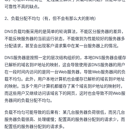
我
注
的
可靠性不高的缺点。
开
2、负载分配不均匀（有，但不会有那么大的影响）
的
Programs
发
DNS负载均衡采用的是简单的轮询算法，不能区分服务器的差异，
支
者
不能反映服务器的当前运行状态，不能做到为性能较好的服务器多
分配请求，甚至会出现客户请求集中在某一台服务器上的情况。
持
学
DNS服务器是按照一定的层次结构组织的，本地DNS服务器会缓存
我
已解析的域名到IP地址的映射，这会导致使用该DNS服务器的用户
堂
在一段时间内访问的是同一台Web服务器，导致Web服务器间的负
的
我
载不均匀。此外，用户本地计算机也会缓存已解析的域名到IP地址
我
的映射。当多个用户计算机都缓存了某个域名到IP地址的映射时，
技
的
而这些用户又继续访问该域名下的网页，这时也会导致不同Web服
的
我
务器间的负载分配不均匀。
术
云
课
的
我
负载不均匀可能导致的后果有：某几台服务器负荷很低，而另几台
服务器负载很高、处理缓慢；配置高的服务器分配到的请求少，而
支
声
程
认
的
我
配置低的服务器分配到的请求多。