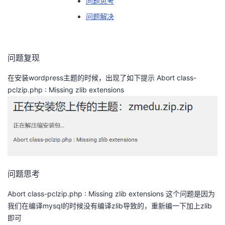
问题思考
问题解决
者
我
问题复现
的
我
在安装wordpress主题的时候，出现了如下提示 Abort class-
pclzip.php : Missing zlib extensions
博
的
我
客
论
的
我
坛
圈
的
我
子
直
的
我
问题思考
我
播
活
的
Abort class-pclzip.php : Missing zlib extensions 这个问题是因为
我们在编译mysql的时候没有编译zlib导致的，重新编一下加上zlib
我
动
关
的
即可