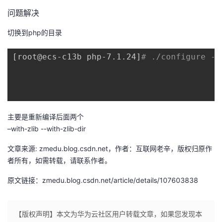
我
注
的
开
问题解决
切换到php的目录
的
Programs
发
[
root@ecs-c13b php-7.1.24
]
# ./configure --
支
者
持
学
我
堂
主要是重新编译后面两个
–with-zlib --with-zlib-dir
的
我
我
文章来源: zmedu.blog.csdn.net，作者：互联网老辛，版权归原作
技
的
的
我
者所有，如需转载，请联系作者。
术
云
原文链接：zmedu.blog.csdn.net/article/details/107603838
课
的
我
支
声
程
认
的
我
【版权声明】本文为华为云社区用户转载文章，如果您发现本