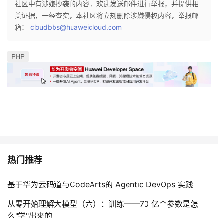
社区中有涉嫌抄袭的内容，欢迎发送邮件进行举报，并提供相
持
建
证
实
的
关证据，一经查实，本社区将立刻删除涉嫌侵权内容，举报邮
箱：
cloudbbs@huaweicloud.com
议
验
收
藏
PHP
热门推荐
基于华为云码道与CodeArts的 Agentic DevOps 实践
从零开始理解大模型（六）：训练——70 亿个参数是怎
么"学"出来的