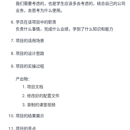
我们需要考虑的，也是学生应该多去考虑的，结合自己的公司
我
注
的
开
业务，去思考为什么使用。
的
Programs
发
学员在该项目中的职责
负责什么事情，完成什么业绩，学到了什么知识和能力
支
者
项目的适用场景
持
学
项目的设计思路
我
堂
项目的实操过程
的
我
我
产出物：
项目文档
技
的
的
我
修改好的配置文件
术
云
录制的课堂视频
课
的
我
项目的结果展示
支
声
程
认
的
我
项目的亮点