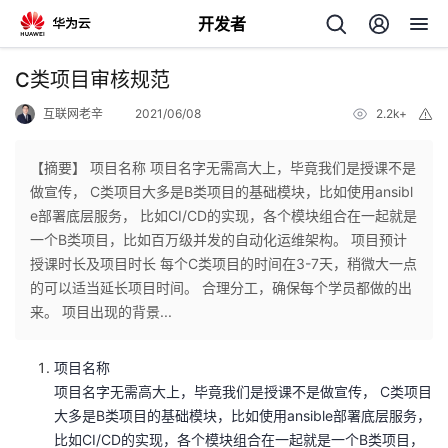
开发者
返
C类项目审核规范
回
互联网老辛
2021/06/08
2.2k+
举
报
【摘要】 项目名称 项目名字无需高大上，毕竟我们是授课不是
做宣传， C类项目大多是B类项目的基础模块，比如使用ansibl
e部署底层服务， 比如CI/CD的实现，各个模块组合在一起就是
个
一个B类项目，比如百万级并发的自动化运维架构。 项目预计
授课时长及项目时长 每个C类项目的时间在3-7天，稍微大一点
我
人
的可以适当延长项目时间。 合理分工，确保每个学员都做的出
来。 项目出现的背景...
的
主
项目名称
开
页
项目名字无需高大上，毕竟我们是授课不是做宣传， C类项目
大多是B类项目的基础模块，比如使用ansible部署底层服务，
发
比如CI/CD的实现，各个模块组合在一起就是一个B类项目，