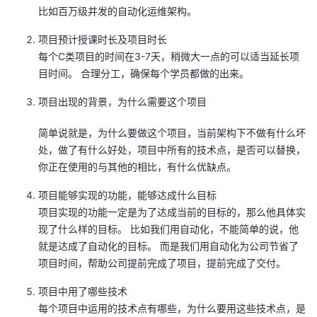
比如百万级并发的自动化运维架构。
者
项目预计授课时长及项目时长
每个C类项目的时间在3-7天，稍微大一点的可以适当延长项
我
目时间。 合理分工，确保每个学员都做的出来。
的
我
项目出现的背景，为什么需要这个项目
博
的
我
简单说就是，为什么要做这个项目，当前架构下不做有什么坏
处，做了有什么好处，项目中所有的技术点，是否可以替换，
客
论
的
我
你正在使用的与其他的相比，有什么优缺点。
坛
圈
的
我
项目能够实现的功能，能够达成什么目标
项目实现的功能一定是为了达成当前的目标的，那么他具体实
子
直
的
我
现了什么样的目标。 比如我们用自动化，不能简单的说，他
就是达成了自动化的目标。 而是我们用自动化为公司节省了
我
播
活
的
项目时间，帮助公司提前完成了项目，提前完成了交付。
项目中用了哪些技术
我
动
关
的
每个项目中运用的技术点有哪些，为什么要用这些技术点，是