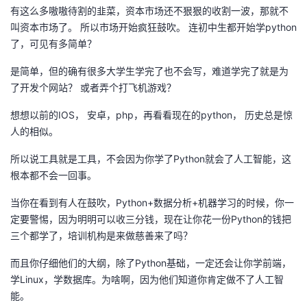
有这么多嗷嗷待割的韭菜，资本市场还不狠狠的收割一波，那就不
我
注
的
开
叫资本市场了。 所以市场开始疯狂鼓吹。 连初中生都开始学python
了，可见有多简单？
的
Programs
发
是简单，但的确有很多大学生学完了也不会写，难道学完了就是为
支
者
了开发个网站？ 或者弄个打飞机游戏？
持
想想以前的IOS， 安卓，php，再看看现在的python， 历史总是惊
学
人的相似。
我
堂
所以说工具就是工具，不会因为你学了Python就会了人工智能，这
根本都不会一回事。
的
我
我
当你在看到有人在鼓吹，Python+数据分析+机器学习的时候，你一
技
的
的
我
定要警惕，因为明明可以收三分钱，现在让你花一份Python的钱把
三个都学了，培训机构是来做慈善来了吗？
术
云
课
的
我
而且你仔细他们的大纲，除了Python基础，一定还会让你学前端，
学Linux，学数据库。为啥啊，因为他们知道你肯定做不了人工智
支
声
程
认
的
我
能。