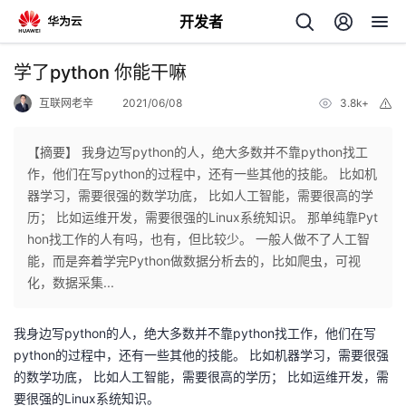
开发者
返
学了python 你能干嘛
回
互联网老辛
2021/06/08
3.8k+
举
报
【摘要】 我身边写python的人，绝大多数并不靠python找工
作，他们在写python的过程中，还有一些其他的技能。 比如机
器学习，需要很强的数学功底， 比如人工智能，需要很高的学
个
历； 比如运维开发，需要很强的Linux系统知识。 那单纯靠Pyt
hon找工作的人有吗，也有，但比较少。 一般人做不了人工智
我
人
能，而是奔着学完Python做数据分析去的，比如爬虫，可视
化，数据采集...
的
主
我身边写python的人，绝大多数并不靠python找工作，他们在写
开
页
python的过程中，还有一些其他的技能。 比如机器学习，需要很强
的数学功底， 比如人工智能，需要很高的学历； 比如运维开发，需
发
要很强的Linux系统知识。