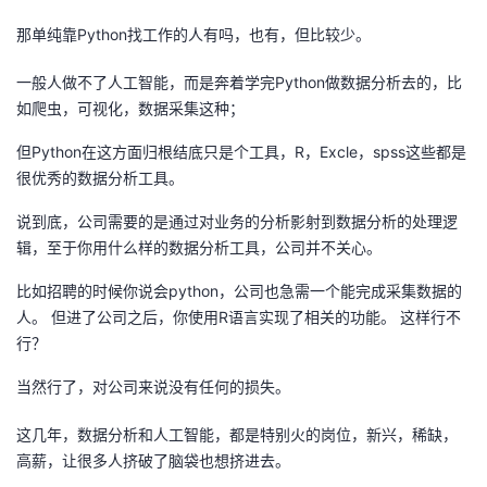
那单纯靠Python找工作的人有吗，也有，但比较少。
者
一般人做不了人工智能，而是奔着学完Python做数据分析去的，比
我
如爬虫，可视化，数据采集这种；
的
我
但Python在这方面归根结底只是个工具，R，Excle，spss这些都是
很优秀的数据分析工具。
博
的
我
说到底，公司需要的是通过对业务的分析影射到数据分析的处理逻
辑，至于你用什么样的数据分析工具，公司并不关心。
客
论
的
我
比如招聘的时候你说会python，公司也急需一个能完成采集数据的
坛
圈
的
我
人。 但进了公司之后，你使用R语言实现了相关的功能。 这样行不
行？
子
直
的
我
当然行了，对公司来说没有任何的损失。
我
播
活
的
这几年，数据分析和人工智能，都是特别火的岗位，新兴，稀缺，
我
动
关
的
高薪，让很多人挤破了脑袋也想挤进去。