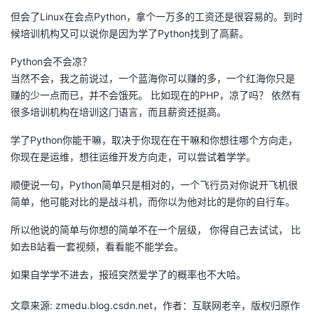
持
建
证
实
的
但会了Linux在会点Python，拿个一万多的工资还是很容易的。到时
候培训机构又可以说你是因为学了Python找到了高薪。
议
验
收
Python会不会凉？
藏
当然不会，我之前说过，一个蓝海你可以赚的多，一个红海你只是
赚的少一点而已，并不会饿死。 比如现在的PHP，凉了吗？ 依然有
很多培训机构在培训这门语言，而且薪资还挺高。
学了Python你能干嘛，取决于你现在在干嘛和你想往哪个方向走，
你现在是运维，想往运维开发方向走，可以尝试着学学。
顺便说一句，Python简单只是相对的，一个飞行员对你说开飞机很
简单，他可能对比的是战斗机，而你以为他对比的是你的自行车。
所以他说的简单与你想的简单不在一个层级， 你得自己去试试， 比
如去B站看一套视频，看看能不能学会。
如果自学学不进去，报班突然爱学了的概率也不大哈。
文章来源: zmedu.blog.csdn.net，作者：互联网老辛，版权归原作