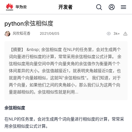
开发者
返
python余弦相似度
回
风吹稻花香
2021/06/05
3k+
举
报
【摘要】 &nbsp; 余弦相似度 在NLP的任务里，会对生成两个
词向量进行相似度的计算，常常采用余弦相似度公式计算。 余
弦相似度用向量空间中两个向量夹角的余弦值作为衡量两个个
个
体间差异的大小。余弦值越接近1，就表明夹角越接近0度，也
就是两个向量越相似，这就叫"余弦相似性"。 我们知道，对于
我
人
两个向量，如果他们之间的夹角越小，那么我们认为这两个向
量是越相似的。余弦相似性就是利用...
的
主
余弦相似度
开
页
在NLP的任务里，会对生成两个词向量进行相似度的计算，常常采
用余弦相似度公式计算。
发