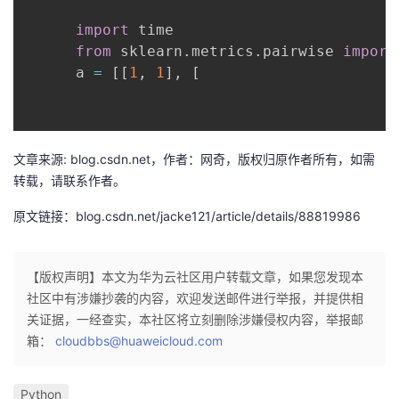
持
建
证
实
的
import
 time

from
 sklearn
.
metrics
.
pairwise 
import
议
验
收
      a 
=
[
[
1
,
1
]
,
[
藏
文章来源: blog.csdn.net，作者：网奇，版权归原作者所有，如需
转载，请联系作者。
原文链接：blog.csdn.net/jacke121/article/details/88819986
【版权声明】本文为华为云社区用户转载文章，如果您发现本
社区中有涉嫌抄袭的内容，欢迎发送邮件进行举报，并提供相
关证据，一经查实，本社区将立刻删除涉嫌侵权内容，举报邮
箱：
cloudbbs@huaweicloud.com
Python