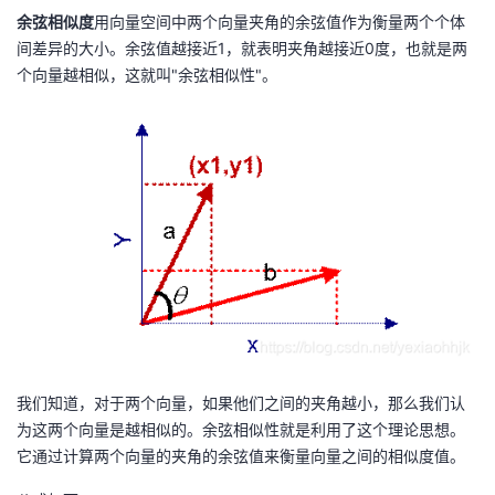
余弦相似度
用向量空间中两个向量夹角的余弦值作为衡量两个个体
者
间差异的大小。余弦值越接近1，就表明夹角越接近0度，也就是两
个向量越相似，这就叫"余弦相似性"。
我
的
我
博
的
我
客
论
的
我
坛
圈
的
我
子
直
的
我
我们知道，对于两个向量，如果他们之间的夹角越小，那么我们认
我
播
活
的
为这两个向量是越相似的。余弦相似性就是利用了这个理论思想。
它通过计算两个向量的夹角的余弦值来衡量向量之间的相似度值。
我
动
关
的