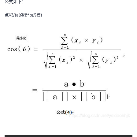
公式如下：
我
注
的
开
点积/(a的模*b的模)
的
Programs
发
支
者
持
学
我
堂
的
我
我
技
的
的
我
术
云
课
的
我
支
声
程
认
的
我