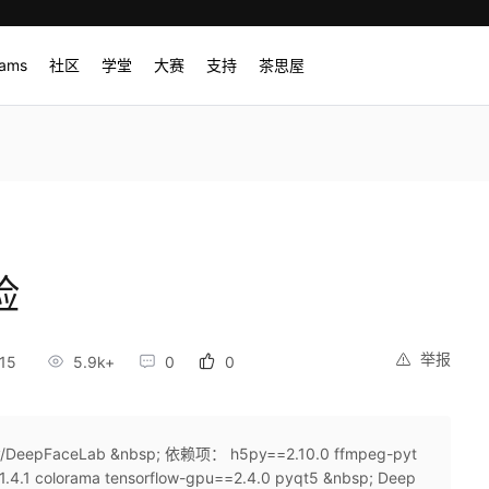
rams
社区
学堂
大赛
支持
茶思屋
脸
举报
15
5.9k+
0
0
ov/DeepFaceLab &nbsp; 依赖项： h5py==2.10.0 ffmpeg-pyt
=1.4.1 colorama tensorflow-gpu==2.4.0 pyqt5 &nbsp; Deep