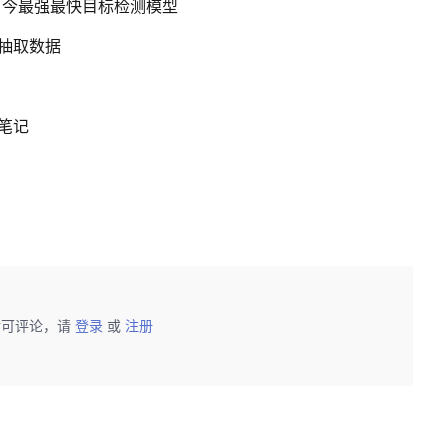
开源当今最强最快目标检测模型
随机抽取数据
卸载笔记
后可评论，请
登录
或
注册