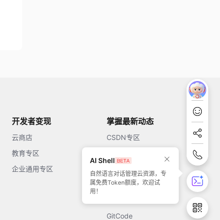
开发者变现
掌握最新动态
云商店
CSDN专区
教育专区
知乎
AI Shell
企业通用专区
开源中国
自然语言对话管理云资源，专
属免费Token额度，欢迎试
51CTO
用！
今日头条
GitCode