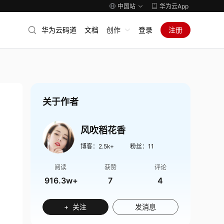
中国站
华为云App
华为云码道
文档
创作
登录
注册
关于作者
风吹稻花香
博客：
2.5k+
粉丝：
11
阅读
获赞
评论
916.3w+
7
4
+ 关注
发消息