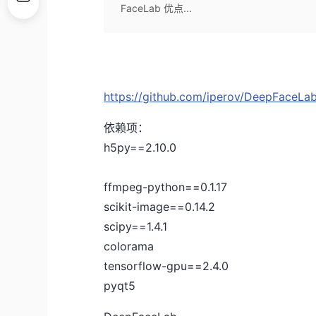
FaceLab 优点...
https://github.com/iperov/DeepFaceLa
依赖项：
h5py==2.10.0
ffmpeg-python==0.1.17
scikit-image==0.14.2
scipy==1.4.1
colorama
tensorflow-gpu==2.4.0
pyqt5