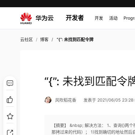
开发者
开发
活动
Prog
云社区
博客
“{”: 未找到匹配令牌
“{”: 未找到匹配令
风吹稻花香
发表于 2021/06/05 23:28
【摘要】 &nbsp; 解决方法： 1、查询{}
那拷过来的代码）； 1)找到确切的地址然后自