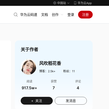
中国站
华为云App
华为云码道
文档
创作
登录
注册
关于作者
风吹稻花香
博客：
2.5k+
粉丝：
11
阅读
获赞
评论
917.5w+
7
4
+ 关注
发消息