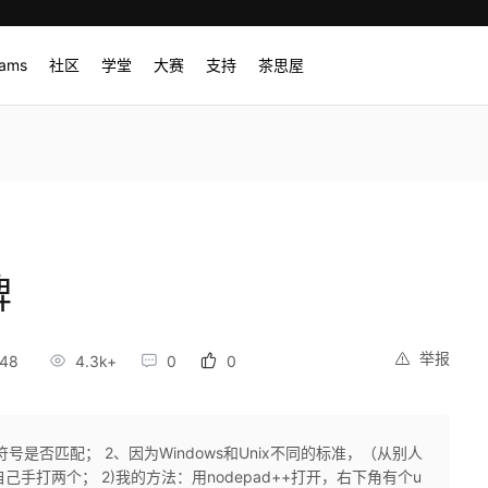
rams
社区
学堂
大赛
支持
茶思屋
牌
举报
:48
4.3k+
0
0
两个符号是否匹配； 2、因为Windows和Unix不同的标准，（从别人
己手打两个； 2)我的方法：用nodepad++打开，右下角有个u