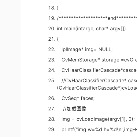
}
/********************end********
int
main(intargc,
char
* argv[])
{
IplImage* img= NULL;
CvMemStorage* storage =cvCr
CvHaarClassifierCascade*cascad
//CvHaarClassifierCascade* ca
(CvHaarClassifierCascade*)cvLoad(
CvSeq* faces;
//加载图像
img = cvLoadImage(argv[1], 0)
printf(
"img w=%d h=%d\n"
,img-