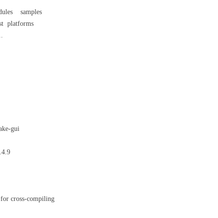
ules samples
t platforms
d ..
ake-gui
.4.9
ross-compiling