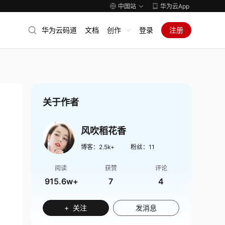
中国站
华为云App
华为云码道
文档
创作
登录
注册
关于作者
风吹稻花香
博客：
2.5k+
粉丝：
11
阅读
获赞
评论
915.6w+
7
4
+ 关注
发消息