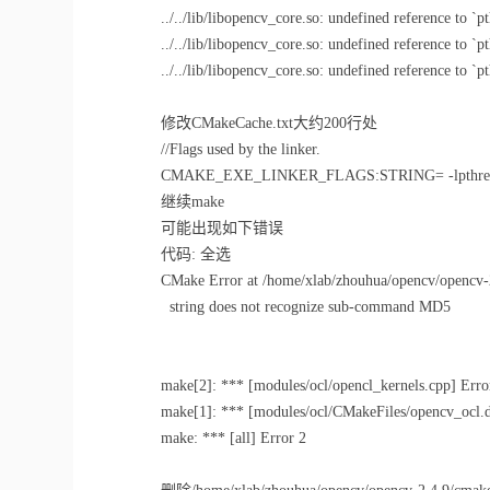
../../lib/libopencv_core.so: undefined reference to `p
../../lib/libopencv_core.so: undefined reference to `p
../../lib/libopencv_core.so: undefined reference to `p
修改CMakeCache.txt大约200行处
//Flags used by the linker.
CMAKE_EXE_LINKER_FLAGS:STRING= -lpthread
继续make
可能出现如下错误
代码: 全选
CMake Error at /home/xlab/zhouhua/opencv/opencv-2
string does not recognize sub-command MD5
make[2]: *** [modules/ocl/opencl_kernels.cpp] Erro
make[1]: *** [modules/ocl/CMakeFiles/opencv_ocl.di
make: *** [all] Error 2