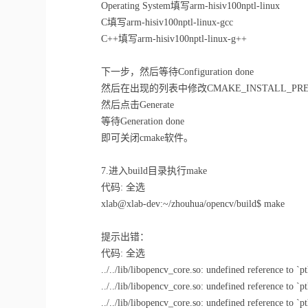
Operating System填写arm-hisiv100nptl-linux
C填写arm-hisiv100nptl-linux-gcc
C++填写arm-hisiv100nptl-linux-g++
下一步，然后等待Configuration done
然后在出现的列表中修改CMAKE_INSTALL_PREFIX为~/
然后点击Generate
等待Generation done
即可关闭cmake软件。
7.进入build目录执行make
代码: 全选
xlab@xlab-dev:~/zhouhua/opencv/build$ make
提示出错：
代码: 全选
../../lib/libopencv_core.so: undefined reference to `p
../../lib/libopencv_core.so: undefined reference to `p
../../lib/libopencv_core.so: undefined reference to `