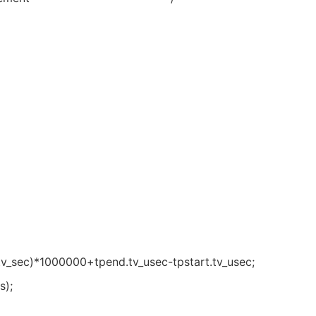
tv_sec)*1000000+tpend.tv_usec-tpstart.tv_usec;
es);