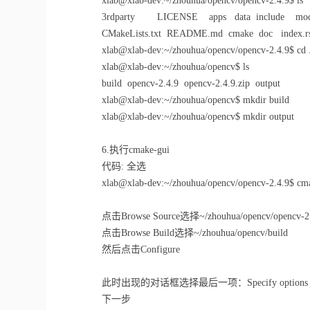
xlab@xlab-dev:~/zhouhua/opencv/opencv-2.4.9$ ls
3rdparty LICENSE apps data include mod
CMakeLists.txt README.md cmake doc index.rs
xlab@xlab-dev:~/zhouhua/opencv/opencv-2.4.9$ c
xlab@xlab-dev:~/zhouhua/opencv$ ls
build opencv-2.4.9 opencv-2.4.9.zip output
xlab@xlab-dev:~/zhouhua/opencv$ mkdir build
xlab@xlab-dev:~/zhouhua/opencv$ mkdir output
6.执行cmake-gui
代码: 全选
xlab@xlab-dev:~/zhouhua/opencv/opencv-2.4.9$ cm
点击Browse Source选择~/zhouhua/opencv/opencv-2
点击Browse Build选择~/zhouhua/opencv/build
然后点击Configure
此时出现的对话框选择最后一项：Specify options for c
下一步