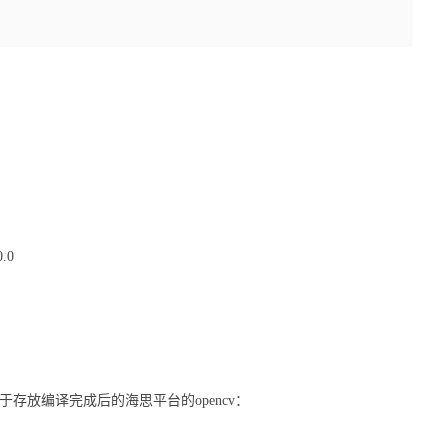
.0
录用于存放编译完成后的海思平台的opencv：