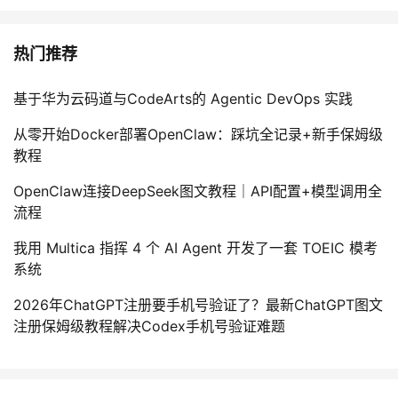
持
建
证
实
的
议
热门推荐
验
收
藏
基于华为云码道与CodeArts的 Agentic DevOps 实践
从零开始Docker部署OpenClaw：踩坑全记录+新手保姆级
教程
OpenClaw连接DeepSeek图文教程｜API配置+模型调用全
流程
我用 Multica 指挥 4 个 AI Agent 开发了一套 TOEIC 模考
系统
2026年ChatGPT注册要手机号验证了？最新ChatGPT图文
注册保姆级教程解决Codex手机号验证难题