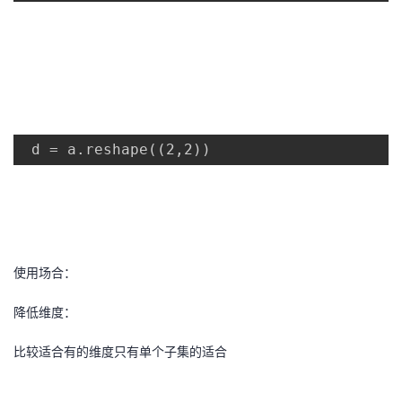
者
我
的
我
 d = a.reshape((2,2
))
博
的
我
客
论
的
我
坛
圈
的
我
使用场合：
子
直
的
我
降低维度：
我
播
活
的
比较适合有的维度只有单个子集的适合
我
动
关
的