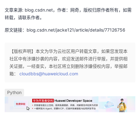
我
注
的
开
文章来源: blog.csdn.net，作者：网奇，版权归原作者所有，如需
转载，请联系作者。
的
Programs
发
原文链接：blog.csdn.net/jacke121/article/details/77126756
支
者
【版权声明】本文为华为云社区用户转载文章，如果您发现本
持
学
社区中有涉嫌抄袭的内容，欢迎发送邮件进行举报，并提供相
关证据，一经查实，本社区将立刻删除涉嫌侵权内容，举报邮
我
堂
箱：
cloudbbs@huaweicloud.com
的
我
我
Python
技
的
的
我
术
云
课
的
我
支
声
程
认
的
我