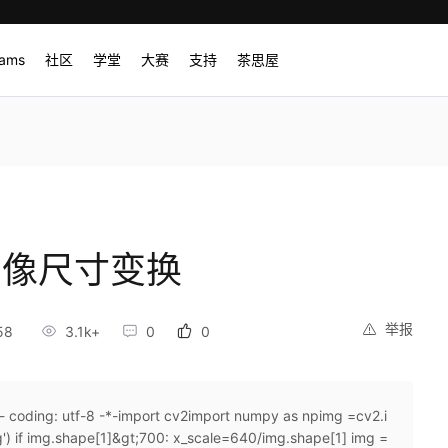
rams
社区
学堂
大赛
支持
茶思屋
v 图像尺寸变换
举报
58
3.1k+
0
0
: utf-8 -*-import cv2import numpy as npimg =cv2.i
') if img.shape[1]&gt;700: x_scale=640/img.shape[1] img =