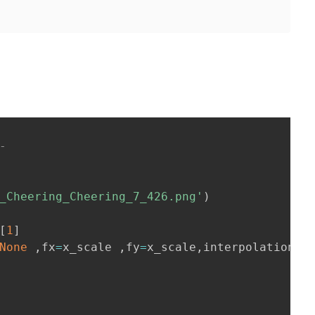
-
_Cheering_Cheering_7_426.png'
)
[
1
]
None
,
fx
=
x_scale 
,
fy
=
x_scale
,
interpolation
=
c