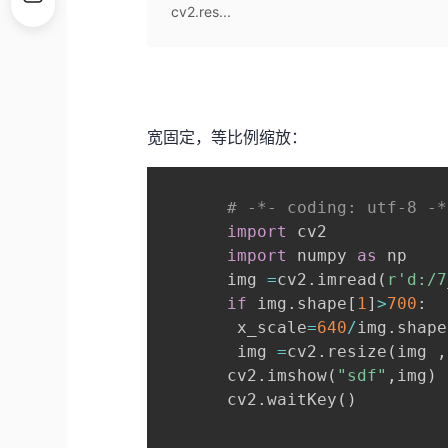
cv2.res...
宽固定，等比例缩放：
# -*- coding: utf-8 -*
import
 cv2

import
 numpy 
as
 np

       img 
=
cv2
.
imread
(
r'd:/7
if
 img
.
shape
[
1
]
>
700
:
        x_scale
=
640
/
img
.
shape
        img 
=
cv2
.
resize
(
img 
,
       cv2
.
imshow
(
"sdf"
,
img
)
       cv2
.
waitKey
(
)