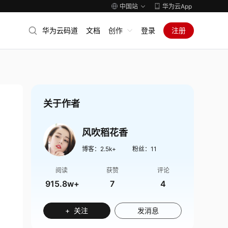
中国站
华为云App
华为云码道
文档
创作
登录
注册
关于作者
风吹稻花香
博客：
2.5k+
粉丝：
11
阅读
获赞
评论
915.8w+
7
4
+ 关注
发消息