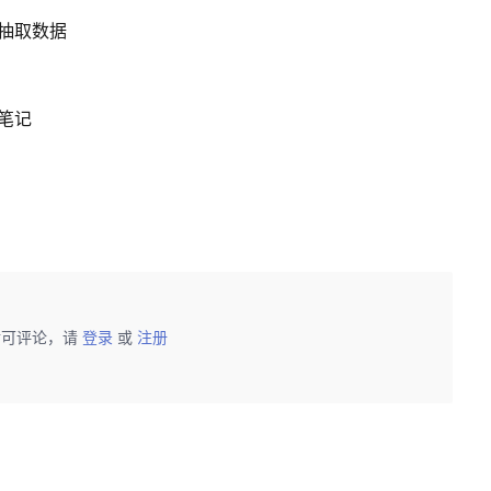
随机抽取数据
卸载笔记
后可评论，请
登录
或
注册