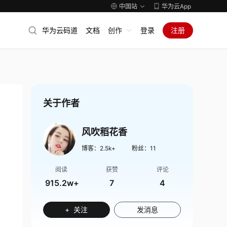
中国站
华为云App
华为云码道
文档
创作
登录
注册
关于作者
风吹稻花香
博客：
2.5k+
粉丝：
11
阅读
获赞
评论
915.2w+
7
4
+ 关注
发消息