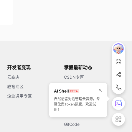
开发者变现
掌握最新动态
云商店
CSDN专区
教育专区
知乎
AI Shell
企业通用专区
开源中国
自然语言对话管理云资源，专
属免费Token额度，欢迎试
51CTO
用！
今日头条
GitCode