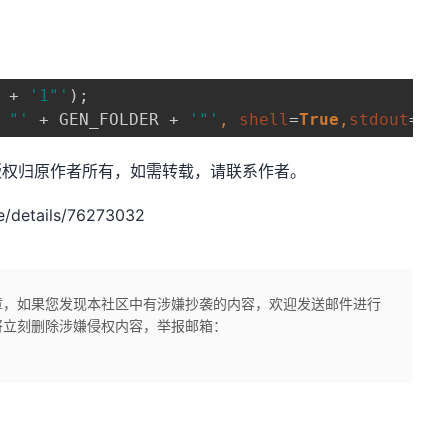
 + 
'1"'
);

 "' 
+ GEN_FOLDER + 
'"'
, 
shell
=
True
,
stdout
=su
：网奇，版权归原作者所有，如需转载，请联系作者。
/details/76273032
章，如果您发现本社区中有涉嫌抄袭的内容，欢迎发送邮件进行
将立刻删除涉嫌侵权内容，举报邮箱：