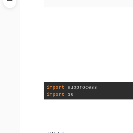
import 
import 
os