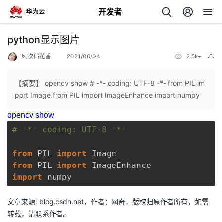
开发者
返
python显示图片
回
风吹稻花香
2021/06/04
2.5k+
举
报
【摘要】 opencv show # -*- coding: UTF-8 -*- from PIL im
port Image from PIL import ImageEnhance import numpy
opencv show
个
我
人
from 
PIL 
import 
from 
PIL 
import 
的
主
import 
numpy 
开
页
文章来源: blog.csdn.net，作者：网奇，版权归原作者所有，如需
转载，请联系作者。
发