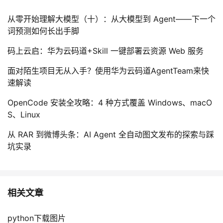
我
注
的
开
从零开始理解大模型（十）：从大模型到 Agent——下一个
词预测如何长出手脚
的
Programs
发
码上云启：华为云码道+Skill 一键部署云资源 Web 服务
支
者
面对陌生项目无从入手？使用华为云码道AgentTeam来快
速解读
持
学
OpenCode 安装全攻略：4 种方式覆盖 Windows、macO
我
堂
S、Linux
的
我
我
从 RAR 到微博头条：AI Agent 全自动图文发布的探索与踩
坑实录
技
的
的
我
术
云
课
的
我
相关文章
支
声
程
认
的
我
python下载图片