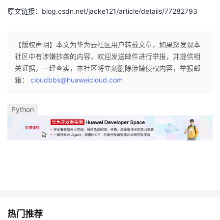
原文链接：blog.csdn.net/jacke121/article/details/77282793
者
我
【版权声明】本文为华为云社区用户转载文章，如果您发现本
社区中有涉嫌抄袭的内容，欢迎发送邮件进行举报，并提供相
的
我
关证据，一经查实，本社区将立刻删除涉嫌侵权内容，举报邮
箱：
cloudbbs@huaweicloud.com
博
的
我
Python
客
论
的
我
坛
圈
的
我
子
直
的
我
我
播
活
的
我
动
关
的
热门推荐