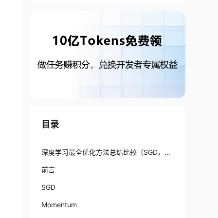
目录
深度学习最全优化方法总结比较（SGD，Ad
agrad，Adadelta，Adam，Adamax，Na
前言
dam）
SGD
Momentum