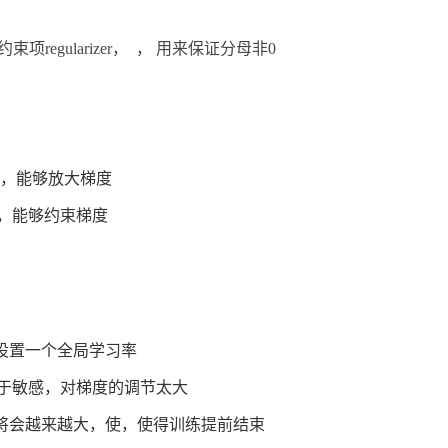
regularizer，
，
用来保证分母非0
r较大，能够放大梯度
r较小，能够约束梯度
设置一个全局学习率
er过于敏感，对梯度的调节太大
将会越来越大，使
，使得训练提前结束