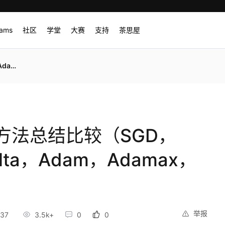
rams
社区
学堂
大赛
支持
茶思屋
adam）
方法总结比较（SGD，
elta，Adam，Adamax，
举报
:37
3.5k+
0
0