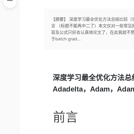
【摘要】 深度学习最全优化方法总结比较（SGD，A
言 （标题不能再中二了）本文仅对一些常见
容及公式只好去认真啃论文了，在此我就不赘述了。 SG
于batch grad...
深度学习最全优化方法总结比
Adadelta，Adam，Ad
前言