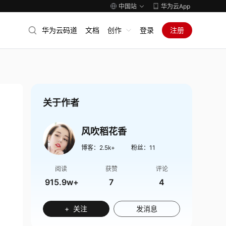
中国站
华为云App
华为云码道
文档
创作
登录
注册
关于作者
风吹稻花香
博客：
2.5k+
粉丝：
11
阅读
获赞
评论
915.9w+
7
4
+ 关注
发消息