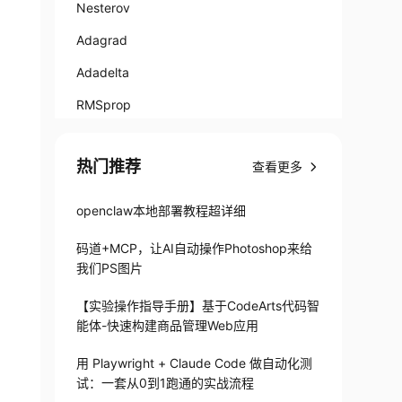
Nesterov
Adagrad
Adadelta
RMSprop
Adam
热门推荐
查看更多
Adamax
Nadam
openclaw本地部署教程超详细
经验之谈
码道+MCP，让AI自动操作Photoshop来给
引用
我们PS图片
【实验操作指导手册】基于CodeArts代码智
能体-快速构建商品管理Web应用
用 Playwright + Claude Code 做自动化测
试：一套从0到1跑通的实战流程