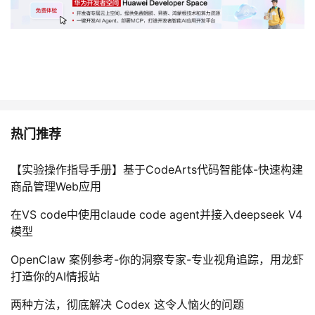
我
注
的
开
的
Programs
发
支
者
持
学
热门推荐
我
堂
【实验操作指导手册】基于CodeArts代码智能体-快速构建
商品管理Web应用
的
我
我
在VS code中使用claude code agent并接入deepseek V4
技
的
的
我
模型
术
云
课
的
我
OpenClaw 案例参考-你的洞察专家-专业视角追踪，用龙虾
打造你的AI情报站
支
声
程
认
的
我
两种方法，彻底解决 Codex 这令人恼火的问题