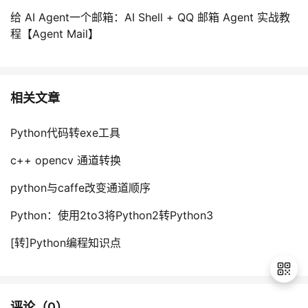
持
建
证
实
的
给 AI Agent一个邮箱：AI Shell + QQ 邮箱 Agent 实战教
程【Agent Mail】
议
验
收
藏
相关文章
Python代码转exe工具
c++ opencv 通道转换
python与caffe改变通道顺序
Python：使用2to3将Python2转Python3
[转]Python编程知识点
评论（
0
）