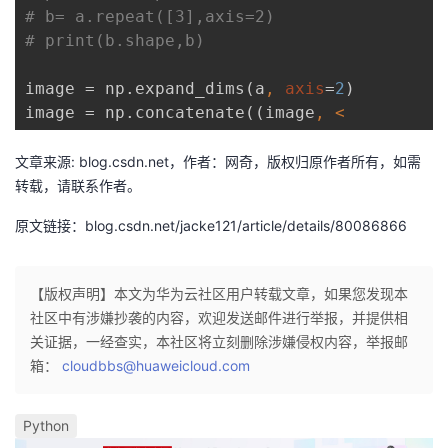
者
我
image = np.expand_dims(a
, 
axis
=
2
)

image = np.concatenate((image
, <
的
我
文章来源: blog.csdn.net，作者：网奇，版权归原作者所有，如需
博
的
我
转载，请联系作者。
原文链接：blog.csdn.net/jacke121/article/details/80086866
客
论
的
我
坛
圈
的
我
【版权声明】本文为华为云社区用户转载文章，如果您发现本
社区中有涉嫌抄袭的内容，欢迎发送邮件进行举报，并提供相
子
直
的
我
关证据，一经查实，本社区将立刻删除涉嫌侵权内容，举报邮
箱：
cloudbbs@huaweicloud.com
我
播
活
的
我
动
关
的
Python