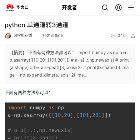
开发者
返
python 单通道转3通道
回
风吹稻花香
2021/06/05
3.1k+
举
报
【摘要】 下面有两种方法都可以： import numpy as np a=n
p.asarray([[10,20],[101,201]]) # a=a[:,:,np.newaxis] # print
(a.shape) # b= a.repeat([3],axis=2) # print(b.shape,b) ima
个
ge = np.expand_dims(a, axis=2) ima...
我
人
下面有两种方法都可以：
的
主
import 
numpy 
as 
np

a=np.asarray([[
10
,
20
]
,
[
101
,
201
]])

开
页
发