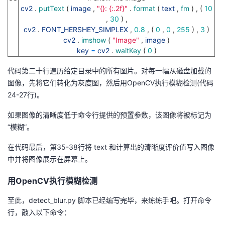
cv2
.
putText
(
image
,
"{}: {:.2f}"
.
format
(
text
,
fm
)
,
(
10
,
30
)
,
cv2
.
FONT_HERSHEY_SIMPLEX
,
0.8
,
(
0
,
0
,
255
)
,
3
)
cv2
.
imshow
(
"Image"
,
image
)
key
=
cv2
.
waitKey
(
0
)
代码第二十行遍历给定目录中的所有图片。对每一幅从磁盘加载的
图像，先将它们转化为灰度图，然后用OpenCV执行模糊检测(代码
24-27行)。
如果图像的清晰度低于命令行提供的预置参数，该图像将被标记为
“模糊”。
在代码最后，第35-38行将 text 和计算出的清晰度评价值写入图像
中并将图像展示在屏幕上。
用OpenCV执行模糊检测
至此，detect_blur.py 脚本已经编写完毕，来练练手吧。打开命令
行，敲入以下命令：