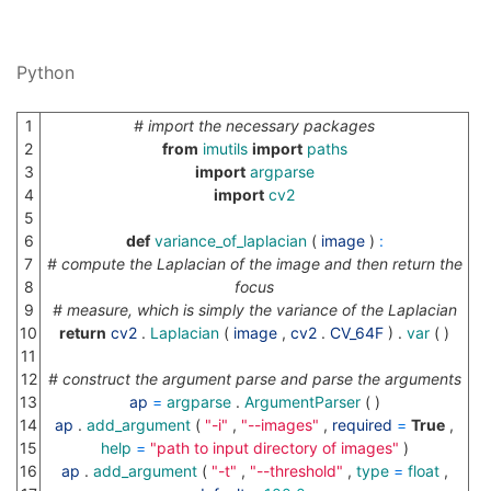
Python
1
# import the necessary packages
2
from
imutils
import
paths
3
import
argparse
4
import
cv2
5
6
def
variance_of_laplacian
(
image
)
:
7
# compute the Laplacian of the image and then return the
8
focus
9
# measure, which is simply the variance of the Laplacian
10
return
cv2
.
Laplacian
(
image
,
cv2
.
CV_64F
)
.
var
(
)
11
12
# construct the argument parse and parse the arguments
13
ap
=
argparse
.
ArgumentParser
(
)
14
ap
.
add_argument
(
"-i"
,
"--images"
,
required
=
True
,
15
help
=
"path to input directory of images"
)
16
ap
.
add_argument
(
"-t"
,
"--threshold"
,
type
=
float
,