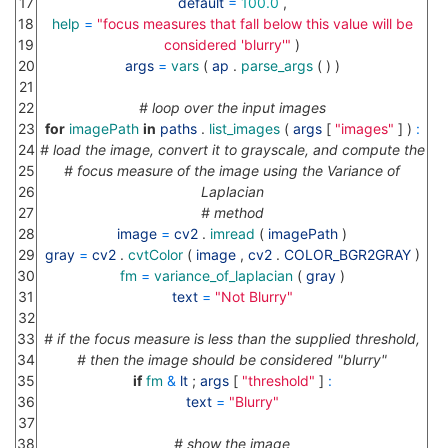
17
default
=
100.0
,
18
help
=
"focus measures that fall below this value will be
19
considered 'blurry'"
)
20
args
=
vars
(
ap
.
parse_args
(
)
)
21
22
# loop over the input images
23
for
imagePath
in
paths
.
list_images
(
args
[
"images"
]
)
:
24
# load the image, convert it to grayscale, and compute the
25
# focus measure of the image using the Variance of
26
Laplacian
27
# method
28
image
=
cv2
.
imread
(
imagePath
)
29
gray
=
cv2
.
cvtColor
(
image
,
cv2
.
COLOR_BGR2GRAY
)
30
fm
=
variance_of_laplacian
(
gray
)
31
text
=
"Not Blurry"
32
33
# if the focus measure is less than the supplied threshold,
34
# then the image should be considered "blurry"
35
if
fm
&
lt
;
args
[
"threshold"
]
:
36
text
=
"Blurry"
37
38
# show the image