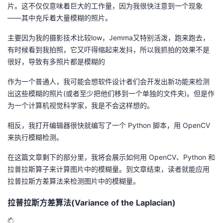
片。这不仅仅意味着巨大的工作量，因为我很快注意到一个现象
的
Programs
发
者
——其中充斥着大量模糊的照片。
主要因为我的摄影技术比较low，Jemma又特别活泼，跑来跑去，
支
者
我
有时候看到我拍照，它又吓得缩起来发抖，所以我抓拍的效果不是
很好，导致有多照片都是模糊的
持
学
的
我
作为一个普通人，我可能会想软件设计者们会开发出新功能来检测
我
堂
博
的
我
出这些模糊的照片(或者至少把他们移到一个单独的文件夹)。但是作
为一个计算机视觉科学家，我是不会这样想的。
的
我
客
论
的
我
我
相反，我打开编辑器很快就编写了一个 Python 脚本，用 OpenCV
技
的
来执行模糊检测。
坛
圈
的
我
的
我
在这篇文章剩下的部分里，我将会展示如何用 OpenCV、Python 和
术
云
子
直
的
我
课
的
我
拉普拉斯算子来计算图片中的模糊量。到文章结束，读者就能应用
拉普拉斯方差算法来检测图片中的模糊量。
支
声
播
活
的
程
认
的
我
拉普拉斯方差算法(Variance of the Laplacian)
持
建
动
关
证
实
的