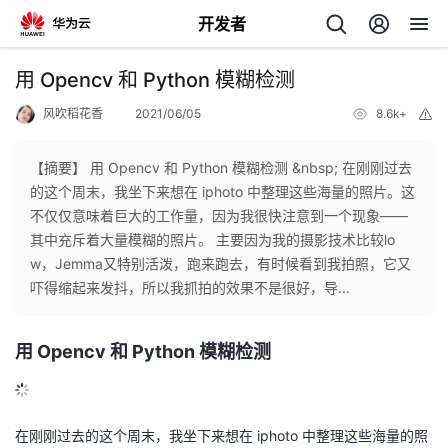
开发者
返
用 Opencv 和 Python 模糊检测
回
风吹稻花香
2021/06/05
8.6k+
举
报
【摘要】 用 Opencv 和 Python 模糊检测 &nbsp; 在刚刚过去
的这个周末，我坐下来想在 iphoto 中整理这些海量的照片。这
不仅仅意味着巨大的工作量，因为我很快注意到一个现象——
个
其中充斥着大量模糊的照片。 主要因为我的摄影技术比较lo
w，Jemma又特别活泼，跑来跑去，有时候看到我拍照，它又
我
人
吓得缩起来发抖，所以我抓拍的效果不是很好，导...
我
的
主
用 Opencv 和 Python 模糊检测
我
的
开
页
我
的
开
发
在刚刚过去的这个周末，我坐下来想在 iphoto 中整理这些海量的照