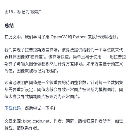
图15，标记为“模糊”
总结
在此文中，我们学习了用 OpenCV 和 Python 来执行模糊检测。
我们实现了拉普拉斯方差算法，该算法提供给我们一个浮点数来代
表具体图像的“模糊度”。该算法快速，简单且易于使用——用拉普拉
斯算子与输入图像做卷积然后计算方差即可。如果方差低于预定义
阈值，图像就被标记为“模糊”。
读者必须明白阈值是一个很重要的待调整参数，针对每一个数据集
都需要重新设定，阈值太低会导致正常图片被误断为模糊图片，阈
值太高会导致模糊图片被误判为正常图片。
下载代码
，然后尝试一下吧！
文章来源: blog.csdn.net，作者：网奇，版权归原作者所有，如需
转载，请联系作者。