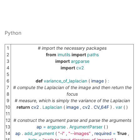
Python
1
# import the necessary packages
2
from
imutils
import
paths
3
import
argparse
4
import
cv2
5
6
def
variance_of_laplacian
(
image
)
:
7
# compute the Laplacian of the image and then return the
8
focus
9
# measure, which is simply the variance of the Laplacian
10
return
cv2
.
Laplacian
(
image
,
cv2
.
CV_64F
)
.
var
(
)
11
12
# construct the argument parse and parse the arguments
13
ap
=
argparse
.
ArgumentParser
(
)
14
ap
.
add_argument
(
"-i"
,
"--images"
,
required
=
True
,
15
help
=
"path to input directory of images"
)