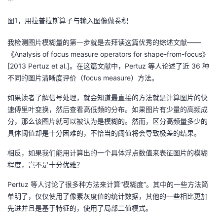
议
注
验
收
图1，用拉普拉斯算子与输入图像做卷积
藏
我检测图片模糊量的第一步就是去拜读这篇优秀的综述文献——
《Analysis of focus measure operators for shape-from-focus》
[2013 Pertuz et al.]。在这篇文献中，Pertuz 等人论述了近 36 种
不同的图片清晰度评价（focus measure）方法。
如果读者了解信号处理，就会知道最直接的方法就是计算图片的快
速傅里叶变换，然后查看高低频的分布。如果图片有少量的高频成
分，那么该图片就可以被认为是模糊的。然而，区分高频量多少的
具体阈值却是十分困难的，不恰当的阈值将会导致极差的结果。
相反，如果我们能用计算出的一个具体浮点数值来表征图片的模糊
程度，岂不是十分优雅？
Pertuz 等人讨论了很多种方法来计算“模糊度”。其中的一些方法简
单明了，仅仅使用了像素灰度值的统计数据，其他的一些相比更加
先进并且是基于特征的，使用了局部二值模式。