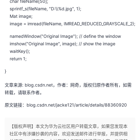
char fileName[50];
sprintf_s(fileName, "D:\\%d.jpg", 1);
者
Mat image;
image = imread(fileName, IMREAD_REDUCED_GRAYSCALE_2);
我
namedWindow("Original Image"); // define the window
的
我
imshow("Original Image", image); // show the image
waitKey();
博
的
我
return 1;
}
客
论
的
我
文章来源: blog.csdn.net，作者：网奇，版权归原作者所有，如需
坛
圈
的
我
转载，请联系作者。
子
直
的
我
原文链接：blog.csdn.net/jacke121/article/details/88360920
我
播
活
的
【版权声明】本文为华为云社区用户转载文章，如果您发现本
我
动
关
的
社区中有涉嫌抄袭的内容，欢迎发送邮件进行举报，并提供相