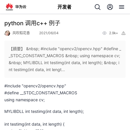
开发者
返
python 调用c++ 例子
回
风吹稻花香
2021/06/04
2.9k+
举
报
【摘要】 &nbsp; #include "opencv2/opencv.hpp" #define _
_STDC_CONSTANT_MACROS &nbsp; using namespace cv;
&nbsp; MYLIBDLL int testimg(int data, int length); &nbsp; i
个
nt testimg(int data, int lengt...
我
人
#include "opencv2/opencv.hpp"
#define __STDC_CONSTANT_MACROS
的
主
using namespace cv;
MYLIBDLL int testimg(int data, int length);
开
页
int testimg(int data, int length) {
发