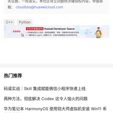
关证据，一经查实，本社区将立刻删除涉嫌侵权内容，举报邮
我
注
的
开
箱：
cloudbbs@huaweicloud.com
的
Programs
发
C++
Python
支
者
持
学
我
堂
的
我
我
热门推荐
技
的
的
我
码道实战｜Skill 集成赋能微信小程序快速上线
术
云
课
的
我
两种方法，彻底解决 Codex 这令人恼火的问题
支
声
程
认
的
我
华为笔记本 HarmonyOS 使用铠大师虚拟机安装 Win11 系