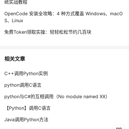
统实战教程
持
建
证
实
的
OpenCode 安装全攻略：4 种方式覆盖 Windows、macO
议
验
收
S、Linux
藏
免费Token领取实操：轻轻松松节约几百块
相关文章
C++调用Python实例
python调用C语言
python与C#的互相调用（No module named XX）
【Python】调用C语言
Java调用Python方法