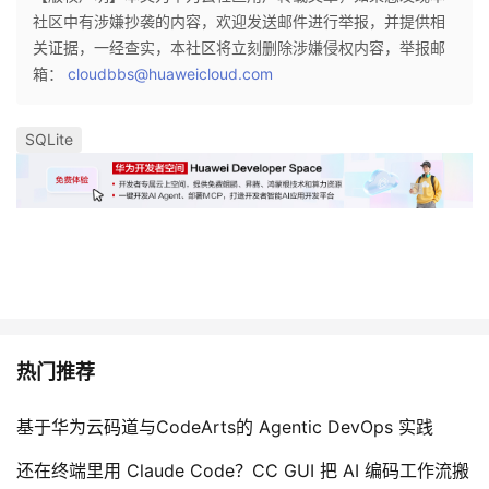
我
社区中有涉嫌抄袭的内容，欢迎发送邮件进行举报，并提供相
注
的
开
关证据，一经查实，本社区将立刻删除涉嫌侵权内容，举报邮
箱：
cloudbbs@huaweicloud.com
的
Programs
发
支
者
SQLite
持
学
我
堂
的
我
我
技
的
的
我
热门推荐
术
云
课
的
我
基于华为云码道与CodeArts的 Agentic DevOps 实践
支
声
程
认
的
我
还在终端里用 Claude Code？CC GUI 把 AI 编码工作流搬