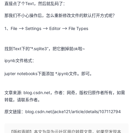
直接点了个Text，然后就乱码了：
者
那我们不小心操作后，怎么重新修改文件的默认打开方式呢？
我
1、File —> Settings —> Editor —> File Types
的
我
找到Text下的“*.sqlite3”，把它删掉就ok啦~
博
的
我
ipynb文件格式：
客
论
的
我
jupter notebooks下面添加 *.ipynb文件。即可。
坛
圈
的
我
文章来源: blog.csdn.net，作者：网奇，版权归原作者所有，如需
子
直
的
我
转载，请联系作者。
我
播
活
的
原文链接：blog.csdn.net/jacke121/article/details/107112794
我
动
关
的
【版权声明】本文为华为云社区用户转载文章，如果您发现本