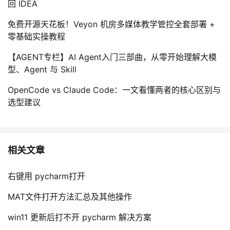
回 IDEA
持
建
证
实
的
免费开源天花板！Veyon 机房多媒体教学管控全套部署 +
议
验
收
零基础实操教程
藏
【AGENT专栏】AI Agent入门三部曲，从零开始理解大模
型、Agent 与 Skill
OpenCode vs Claude Code：一文看懂两者的核心区别与
选型建议
相关文章
右键用 pycharm打开
MAT文件打开方法汇总及其他操作
win11 更新后打不开 pycharm 解决方案