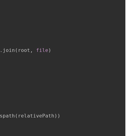
.
join
(
root
,
file
)
spath
(
relativePath
)
)