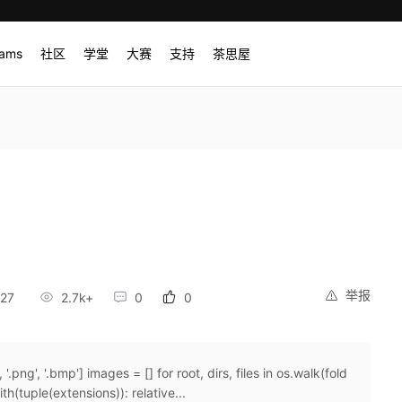
rams
社区
学堂
大赛
支持
茶思屋
举报
27
2.7k+
0
0
png', '.bmp'] images = [] for root, dirs, files in os.walk(fold
with(tuple(extensions)): relative...