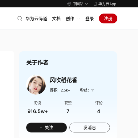
中国站
华为云App
华为云码道
文档
创作
登录
注册
关于作者
风吹稻花香
博客：
2.5k+
粉丝：
11
阅读
获赞
评论
916.5w+
7
4
+ 关注
发消息