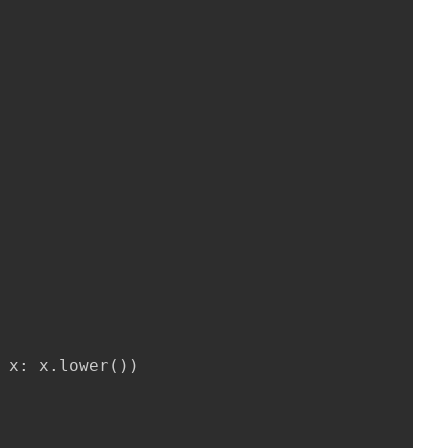
 x
:
 x
.
lower
(
)
)