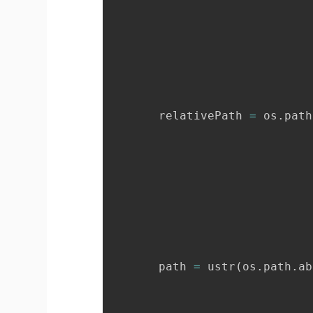
       relativePath 
=
 os
.
path
       path 
=
 ustr
(
os
.
path
.
ab