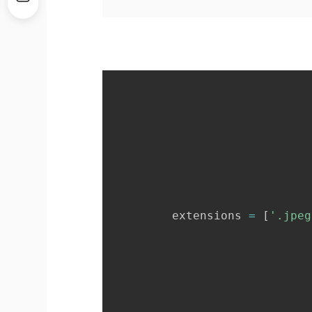
         extensions 
=
[
'.jpeg