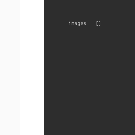
       images 
=
[
]