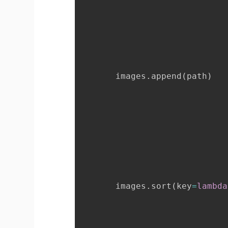
       images
.
append
(
path
)
       images
.
sort
(
key
=
lambda